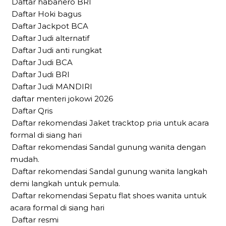
Daftar habanero BRI
Daftar Hoki bagus
Daftar Jackpot BCA
Daftar Judi alternatif
Daftar Judi anti rungkat
Daftar Judi BCA
Daftar Judi BRI
Daftar Judi MANDIRI
daftar menteri jokowi 2026
Daftar Qris
Daftar rekomendasi Jaket tracktop pria untuk acara
formal di siang hari
Daftar rekomendasi Sandal gunung wanita dengan
mudah.
Daftar rekomendasi Sandal gunung wanita langkah
demi langkah untuk pemula.
Daftar rekomendasi Sepatu flat shoes wanita untuk
acara formal di siang hari
Daftar resmi