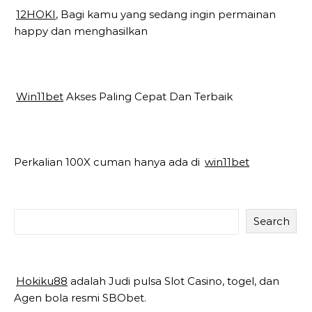
12HOKI
, Bagi kamu yang sedang ingin permainan
happy dan menghasilkan
Win11bet
Akses Paling Cepat Dan Terbaik
Perkalian 100X cuman hanya ada di
win11bet
Search
Hokiku88
adalah Judi pulsa Slot Casino, togel, dan
Agen bola resmi SBObet.