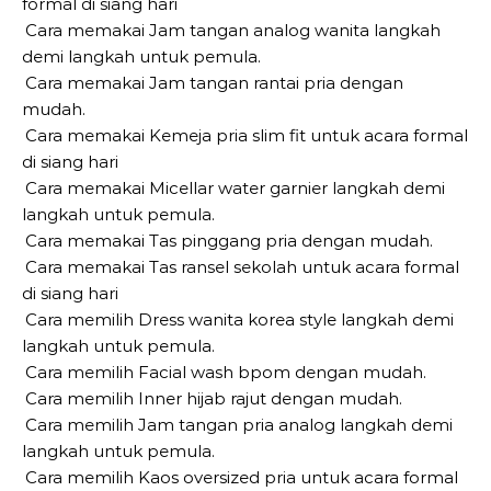
formal di siang hari
Cara memakai Jam tangan analog wanita langkah
demi langkah untuk pemula.
Cara memakai Jam tangan rantai pria dengan
mudah.
Cara memakai Kemeja pria slim fit untuk acara formal
di siang hari
Cara memakai Micellar water garnier langkah demi
langkah untuk pemula.
Cara memakai Tas pinggang pria dengan mudah.
Cara memakai Tas ransel sekolah untuk acara formal
di siang hari
Cara memilih Dress wanita korea style langkah demi
langkah untuk pemula.
Cara memilih Facial wash bpom dengan mudah.
Cara memilih Inner hijab rajut dengan mudah.
Cara memilih Jam tangan pria analog langkah demi
langkah untuk pemula.
Cara memilih Kaos oversized pria untuk acara formal