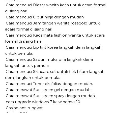
Cara mencuci Blazer wanita kerja untuk acara formal
di siang hari
Cara mencuci Ciput ninja dengan mudah.
Cara mencuci Jam tangan wanita rosegold untuk
acara formal di siang hari
Cara mencuci Kacamata fashion wanita untuk acara
formal di siang hari
Cara mencuci Lip tint korea langkah demi langkah
untuk pemula.
Cara mencuci Sabun muka pria langkah demi
langkah untuk pemula.
Cara mencuci Skincare set untuk flek hitam langkah
demi langkah untuk pemula.
Cara mencuci Toner eksfoliasi dengan mudah.
Cara merawat Sunscreen gel dengan mudah.
Cara merawat Sunscreen spray dengan mudah.
cara upgrade windows 7 ke windows 10
Casino anti rungkat