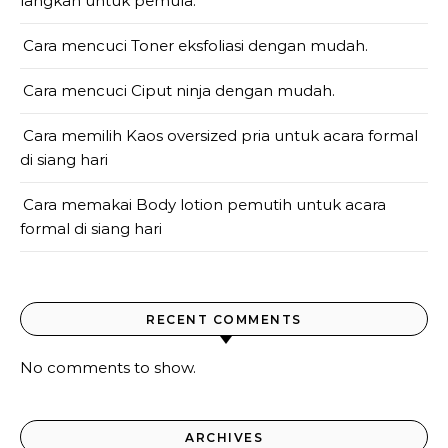
langkah untuk pemula.
Cara mencuci Toner eksfoliasi dengan mudah.
Cara mencuci Ciput ninja dengan mudah.
Cara memilih Kaos oversized pria untuk acara formal
di siang hari
Cara memakai Body lotion pemutih untuk acara
formal di siang hari
RECENT COMMENTS
No comments to show.
ARCHIVES