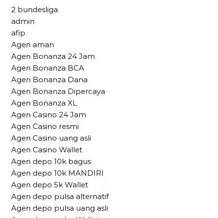
2 bundesliga
admin
afip
Agen aman
Agen Bonanza 24 Jam
Agen Bonanza BCA
Agen Bonanza Dana
Agen Bonanza Dipercaya
Agen Bonanza XL
Agen Casino 24 Jam
Agen Casino resmi
Agen Casino uang asli
Agen Casino Wallet
Agen depo 10k bagus
Agen depo 10k MANDIRI
Agen depo 5k Wallet
Agen depo pulsa alternatif
Agen depo pulsa uang asli