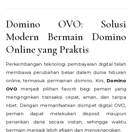
Domino OVO: Solusi
Modern Bermain Domino
Online yang Praktis
Perkembangan teknologi pembayaran digital telah
membawa perubahan besar dalam dunia hiburan
online, termasuk permainan domino. Kini,
Domino
OVO
menjadi pilihan favorit bagi pemain yang
menginginkan transaksi cepat, aman, dan tanpa
ribet. Dengan memanfaatkan dompet digital OVO,
pemain dapat melakukan deposit maupun
penarikan dana secara instan, sehingga waktu
bermain menjadi lebih efisien dan menyenangkan.