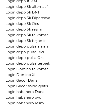
Login depo 10k XL
Login depo 5k alternatif
Login depo 5k BNI
Login depo 5k Dipercaya
Login depo 5k Qris
Login depo 5k resmi
Login depo 5k telkomsel
Login depo 5k terjamin
Login depo pulsa aman
Login depo pulsa BRI
Login depo pulsa Qris
Login depo pulsa terbaik
Login Domino telkomsel
Login Domino XL
Login Gacor Dana
Login Gacor saldo gratis
Login habanero Dana
Login habanero ovo
Login habanero resmi