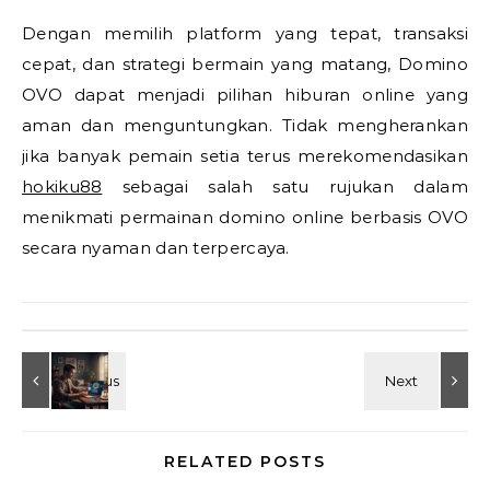
Dengan memilih platform yang tepat, transaksi
cepat, dan strategi bermain yang matang, Domino
OVO dapat menjadi pilihan hiburan online yang
aman dan menguntungkan. Tidak mengherankan
jika banyak pemain setia terus merekomendasikan
hokiku88
sebagai salah satu rujukan dalam
menikmati permainan domino online berbasis OVO
secara nyaman dan terpercaya.
RELATED POSTS