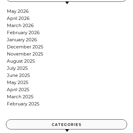
May 2026
April 2026
March 2026
February 2026
January 2026
December 2025
November 2025
August 2025
July 2025
June 2025
May 2025
April 2025
March 2025
February 2025
CATEGORIES