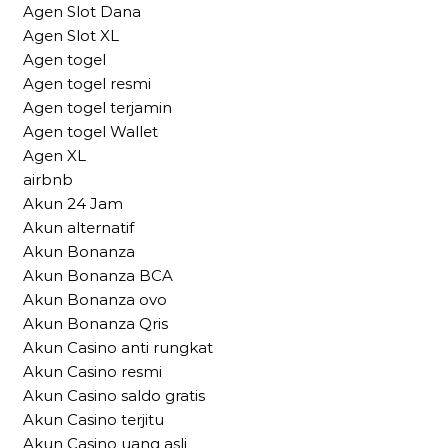
Agen Slot Dana
Agen Slot XL
Agen togel
Agen togel resmi
Agen togel terjamin
Agen togel Wallet
Agen XL
airbnb
Akun 24 Jam
Akun alternatif
Akun Bonanza
Akun Bonanza BCA
Akun Bonanza ovo
Akun Bonanza Qris
Akun Casino anti rungkat
Akun Casino resmi
Akun Casino saldo gratis
Akun Casino terjitu
Akun Casino uang asli