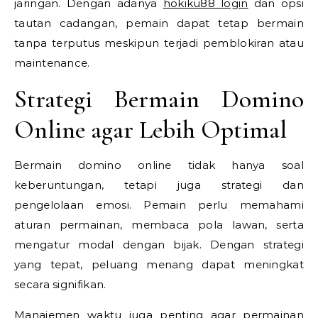
jaringan. Dengan adanya
hokiku88 login
dan opsi
tautan cadangan, pemain dapat tetap bermain
tanpa terputus meskipun terjadi pemblokiran atau
maintenance.
Strategi Bermain Domino
Online agar Lebih Optimal
Bermain domino online tidak hanya soal
keberuntungan, tetapi juga strategi dan
pengelolaan emosi. Pemain perlu memahami
aturan permainan, membaca pola lawan, serta
mengatur modal dengan bijak. Dengan strategi
yang tepat, peluang menang dapat meningkat
secara signifikan.
Manajemen waktu juga penting agar permainan