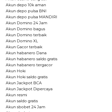
Akun depo 10k aman
Akun depo pulsa BNI
Akun depo pulsa MANDIRI
Akun Domino 24 Jam
Akun Domino bagus
Akun Domino terbaik
Akun Domino XL
Akun Gacor terbaik
Akun habanero Dana
Akun habanero saldo gratis
Akun habanero tergacor
Akun Hoki
Akun Hoki saldo gratis
Akun Jackpot BCA
Akun Jackpot Dipercaya
Akun resmi
Akun saldo gratis
Akun sbobet 24 Jam