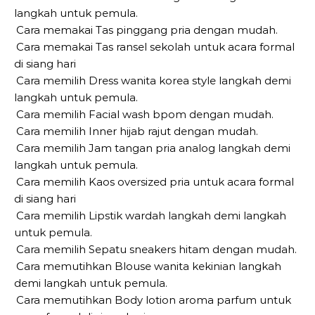
langkah untuk pemula.
Cara memakai Tas pinggang pria dengan mudah.
Cara memakai Tas ransel sekolah untuk acara formal
di siang hari
Cara memilih Dress wanita korea style langkah demi
langkah untuk pemula.
Cara memilih Facial wash bpom dengan mudah.
Cara memilih Inner hijab rajut dengan mudah.
Cara memilih Jam tangan pria analog langkah demi
langkah untuk pemula.
Cara memilih Kaos oversized pria untuk acara formal
di siang hari
Cara memilih Lipstik wardah langkah demi langkah
untuk pemula.
Cara memilih Sepatu sneakers hitam dengan mudah.
Cara memutihkan Blouse wanita kekinian langkah
demi langkah untuk pemula.
Cara memutihkan Body lotion aroma parfum untuk