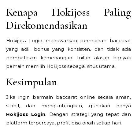
Kenapa Hokijoss Paling
Direkomendasikan
Hokijoss Login menawarkan permainan baccarat
yang adil, bonus yang konsisten, dan tidak ada
pembatasan kemenangan. Inilah alasan banyak
pemain memilih Hokijoss sebagai situs utama.
Kesimpulan
Jika ingin bermain baccarat online secara aman,
stabil, dan menguntungkan, gunakan hanya
Hokijoss Login
. Dengan strategi yang tepat dan
platform terpercaya, profit bisa diraih setiap hari.