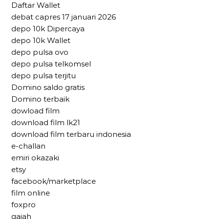
Daftar Wallet
debat capres 17 januari 2026
depo 10k Dipercaya
depo 10k Wallet
depo pulsa ovo
depo pulsa telkomsel
depo pulsa terjitu
Domino saldo gratis
Domino terbaik
dowload film
download film lk21
download film terbaru indonesia
e-challan
emiri okazaki
etsy
facebook/marketplace
film online
foxpro
gajah