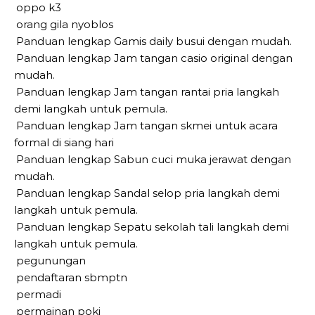
oppo k3
orang gila nyoblos
Panduan lengkap Gamis daily busui dengan mudah.
Panduan lengkap Jam tangan casio original dengan
mudah.
Panduan lengkap Jam tangan rantai pria langkah
demi langkah untuk pemula.
Panduan lengkap Jam tangan skmei untuk acara
formal di siang hari
Panduan lengkap Sabun cuci muka jerawat dengan
mudah.
Panduan lengkap Sandal selop pria langkah demi
langkah untuk pemula.
Panduan lengkap Sepatu sekolah tali langkah demi
langkah untuk pemula.
pegunungan
pendaftaran sbmptn
permadi
permainan poki