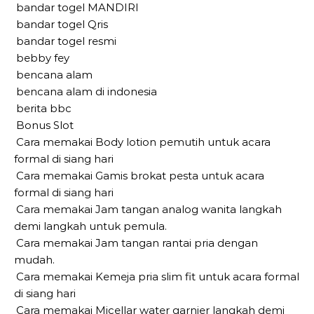
bandar togel MANDIRI
bandar togel Qris
bandar togel resmi
bebby fey
bencana alam
bencana alam di indonesia
berita bbc
Bonus Slot
Cara memakai Body lotion pemutih untuk acara
formal di siang hari
Cara memakai Gamis brokat pesta untuk acara
formal di siang hari
Cara memakai Jam tangan analog wanita langkah
demi langkah untuk pemula.
Cara memakai Jam tangan rantai pria dengan
mudah.
Cara memakai Kemeja pria slim fit untuk acara formal
di siang hari
Cara memakai Micellar water garnier langkah demi