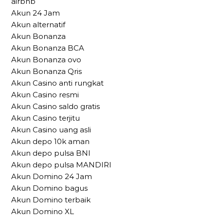
airbnb
Akun 24 Jam
Akun alternatif
Akun Bonanza
Akun Bonanza BCA
Akun Bonanza ovo
Akun Bonanza Qris
Akun Casino anti rungkat
Akun Casino resmi
Akun Casino saldo gratis
Akun Casino terjitu
Akun Casino uang asli
Akun depo 10k aman
Akun depo pulsa BNI
Akun depo pulsa MANDIRI
Akun Domino 24 Jam
Akun Domino bagus
Akun Domino terbaik
Akun Domino XL