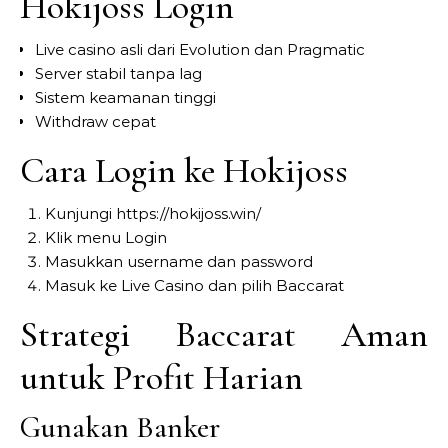
Hokijoss Login
Live casino asli dari Evolution dan Pragmatic
Server stabil tanpa lag
Sistem keamanan tinggi
Withdraw cepat
Cara Login ke Hokijoss
Kunjungi https://hokijoss.win/
Klik menu Login
Masukkan username dan password
Masuk ke Live Casino dan pilih Baccarat
Strategi Baccarat Aman
untuk Profit Harian
Gunakan Banker