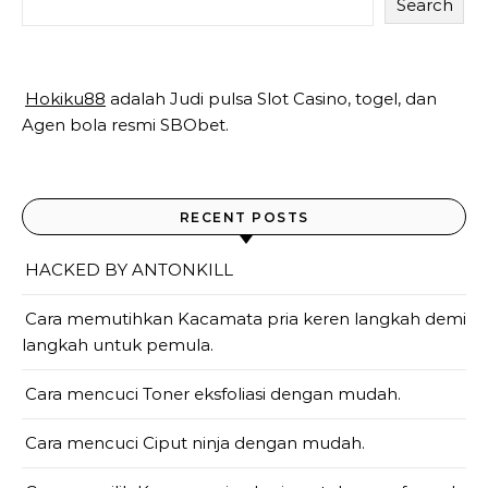
Search
Hokiku88
adalah Judi pulsa Slot Casino, togel, dan
Agen bola resmi SBObet.
RECENT POSTS
HACKED BY ANTONKILL
Cara memutihkan Kacamata pria keren langkah demi
langkah untuk pemula.
Cara mencuci Toner eksfoliasi dengan mudah.
Cara mencuci Ciput ninja dengan mudah.