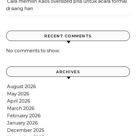
Cara memilih Kaos oversized pria untuk acara formal
di siang hari
RECENT COMMENTS
No comments to show.
ARCHIVES
August 2026
May 2026
April 2026
March 2026
February 2026
January 2026
December 2025