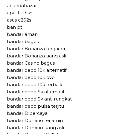
anandabazar
apa itu ihsg
asus e202s
ban pt
bandar aman
bandar bagus
bandar Bonanza tergacor
bandar Bonanza uang asli
bandar Casino bagus
bandar depo 10k alternatif
bandar depo 10k ovo
bandar depo 10k terbaik
bandar depo 5k alternatif
bandar depo 5k anti rungkat
bandar depo pulsa terjitu
bandar Dipercaya
bandar Domino terjamin
bandar Domino uang asli