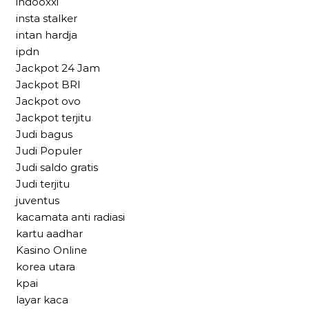
indooxxi
insta stalker
intan hardja
ipdn
Jackpot 24 Jam
Jackpot BRI
Jackpot ovo
Jackpot terjitu
Judi bagus
Judi Populer
Judi saldo gratis
Judi terjitu
juventus
kacamata anti radiasi
kartu aadhar
Kasino Online
korea utara
kpai
layar kaca