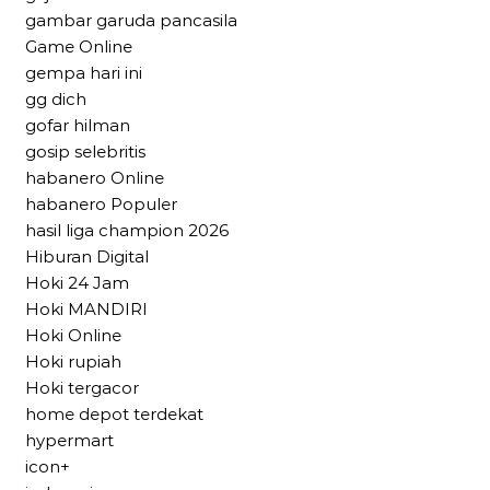
gambar garuda pancasila
Game Online
gempa hari ini
gg dich
gofar hilman
gosip selebritis
habanero Online
habanero Populer
hasil liga champion 2026
Hiburan Digital
Hoki 24 Jam
Hoki MANDIRI
Hoki Online
Hoki rupiah
Hoki tergacor
home depot terdekat
hypermart
icon+