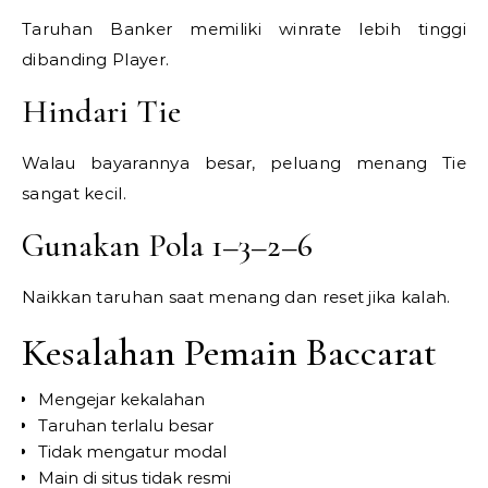
Taruhan Banker memiliki winrate lebih tinggi
dibanding Player.
Hindari Tie
Walau bayarannya besar, peluang menang Tie
sangat kecil.
Gunakan Pola 1–3–2–6
Naikkan taruhan saat menang dan reset jika kalah.
Kesalahan Pemain Baccarat
Mengejar kekalahan
Taruhan terlalu besar
Tidak mengatur modal
Main di situs tidak resmi