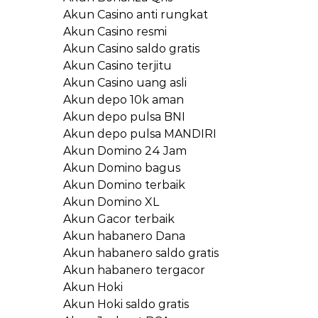
Akun Casino anti rungkat
Akun Casino resmi
Akun Casino saldo gratis
Akun Casino terjitu
Akun Casino uang asli
Akun depo 10k aman
Akun depo pulsa BNI
Akun depo pulsa MANDIRI
Akun Domino 24 Jam
Akun Domino bagus
Akun Domino terbaik
Akun Domino XL
Akun Gacor terbaik
Akun habanero Dana
Akun habanero saldo gratis
Akun habanero tergacor
Akun Hoki
Akun Hoki saldo gratis