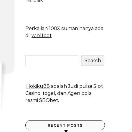
Terbaik
Perkalian 100X cuman hanya ada
di
win11bet
Search
Hokiku88
adalah Judi pulsa Slot
Casino, togel, dan Agen bola
resmi SBObet.
RECENT POSTS