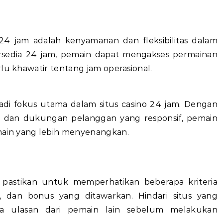
 24 jam adalah kenyamanan dan fleksibilitas dalam
rsedia 24 jam, pemain dapat mengakses permainan
rlu khawatir tentang jam operasional.
i fokus utama dalam situs casino 24 jam. Dengan
dan dukungan pelanggan yang responsif, pemain
ain yang lebih menyenangkan.
, pastikan untuk memperhatikan beberapa kriteria
i, dan bonus yang ditawarkan. Hindari situs yang
sa ulasan dari pemain lain sebelum melakukan