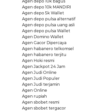
Agen depo 10k bagus
Agen depo 10k MANDIRI
Agen depo 5k Wallet
Agen depo pulsa alternatif
Agen depo pulsa uang asli
Agen depo pulsa Wallet
Agen Domino Wallet
Agen Gacor Dipercaya
Agen habanero telkomsel
Agen habanero terjitu
Agen Hoki resmi
Agen Jackpot 24 Jam
Agen Judi Online
Agen Judi Populer
Agen Judi terjamin
Agen Online
Agen rupiah
Agen sbobet resmi
Agen sbobet tergacor