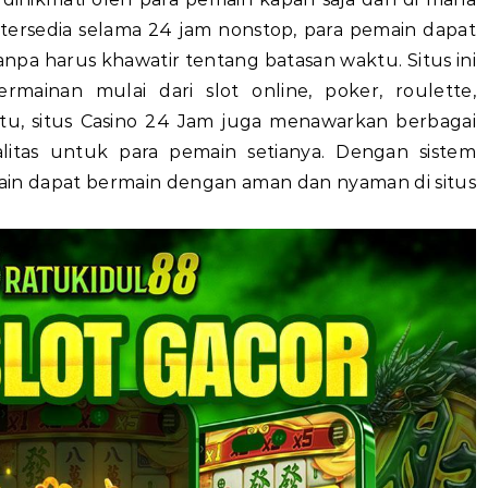
tersedia selama 24 jam nonstop, para pemain dapat
anpa harus khawatir tentang batasan waktu. Situs ini
ainan mulai dari slot online, poker, roulette,
n itu, situs Casino 24 Jam juga menawarkan berbagai
itas untuk para pemain setianya. Dengan sistem
ain dapat bermain dengan aman dan nyaman di situs