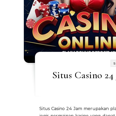
S
Situs Casino 24
Situs Casino 24 Jam merupakan platform perjudian online yang menyediakan berbagai
jenis permainan kasino yang dapat