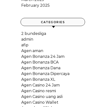
February 2025
CATEGORIES
2 bundesliga
admin
afip
Agen aman
Agen Bonanza 24 Jam
Agen Bonanza BCA
Agen Bonanza Dana
Agen Bonanza Dipercaya
Agen Bonanza XL
Agen Casino 24 Jam
Agen Casino resmi
Agen Casino uang asli
Agen Casino Wallet