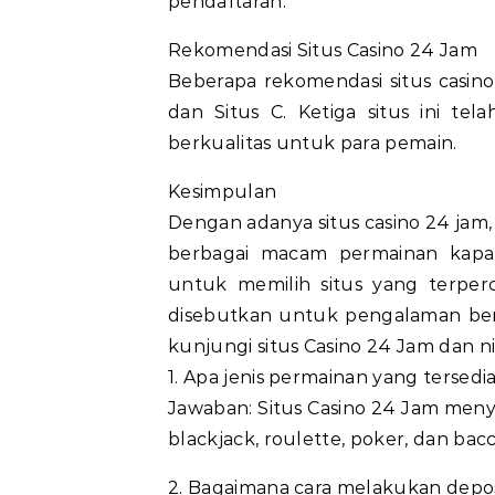
pendaftaran.
Rekomendasi Situs Casino 24 Jam
Beberapa rekomendasi situs casino 
dan Situs C. Ketiga situs ini t
berkualitas untuk para pemain.
Kesimpulan
Dengan adanya situs casino 24 jam
berbagai macam permainan kapan
untuk memilih situs yang terper
disebutkan untuk pengalaman berm
kunjungi situs Casino 24 Jam dan n
1. Apa jenis permainan yang tersedia
Jawaban: Situs Casino 24 Jam menye
blackjack, roulette, poker, dan bacc
2. Bagaimana cara melakukan deposi