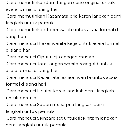
Cara memutihkan Jam tangan casio original untuk
acara formal di siang hari
Cara memutihkan Kacamata pria keren langkah demi
langkah untuk pemula.
Cara memutihkan Toner wajah untuk acara formal di
siang hari
Cara mencuci Blazer wanita kerja untuk acara formal
di siang hari
Cara mencuci Ciput ninja dengan mudah.
Cara mencuci Jam tangan wanita rosegold untuk
acara formal di siang hari
Cara mencuci Kacamata fashion wanita untuk acara
formal di siang hari
Cara mencuci Lip tint korea langkah demi langkah
untuk pemula.
Cara mencuci Sabun muka pria langkah demi
langkah untuk pemula.
Cara mencuci Skincare set untuk flek hitam langkah
demi langkah untuk pemula.