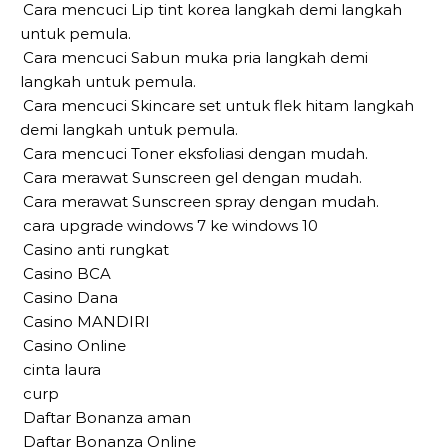
Cara mencuci Lip tint korea langkah demi langkah
untuk pemula.
Cara mencuci Sabun muka pria langkah demi
langkah untuk pemula.
Cara mencuci Skincare set untuk flek hitam langkah
demi langkah untuk pemula.
Cara mencuci Toner eksfoliasi dengan mudah.
Cara merawat Sunscreen gel dengan mudah.
Cara merawat Sunscreen spray dengan mudah.
cara upgrade windows 7 ke windows 10
Casino anti rungkat
Casino BCA
Casino Dana
Casino MANDIRI
Casino Online
cinta laura
curp
Daftar Bonanza aman
Daftar Bonanza Online