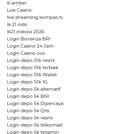
lil amber
Live Casino
live streaming kompas tv
lk 21 indo
lk21 indoxxi 2026
Login Bonanza BRI
Login Casino 24 Jam
Login Casino ovo
Login depo 10k resmi
Login depo 10k terbaik
Login depo 10k Wallet
Login depo 10k XL
Login depo 5k alternatif
Login depo 5k BNI
Login depo 5k Dipercaya
Login depo 5k Qris
Login depo 5k resmi
Login depo 5k telkomsel
Login depo 5k terjamin