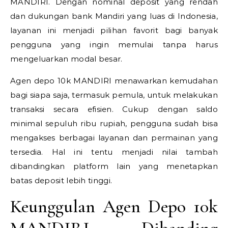
MANDIRI. Dengan nominal deposit yang rendah
dan dukungan bank Mandiri yang luas di Indonesia,
layanan ini menjadi pilihan favorit bagi banyak
pengguna yang ingin memulai tanpa harus
mengeluarkan modal besar.
Agen depo 10k MANDIRI menawarkan kemudahan
bagi siapa saja, termasuk pemula, untuk melakukan
transaksi secara efisien. Cukup dengan saldo
minimal sepuluh ribu rupiah, pengguna sudah bisa
mengakses berbagai layanan dan permainan yang
tersedia. Hal ini tentu menjadi nilai tambah
dibandingkan platform lain yang menetapkan
batas deposit lebih tinggi.
Keunggulan Agen Depo 10k