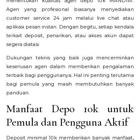
menentukan kualitas agen depo 10k MANDIRI.
Agen yang profesional biasanya menyediakan
customer service 24 jam melalui live chat atau
aplikasi pesan instan. Dengan begitu, setiap kendala
terkait deposit, penarikan, atau akses akun dapat
segera diatasi.
Dukungan teknis yang baik juga mencerminkan
keseriusan agen dalam memberikan pengalaman
terbaik bagi penggunanya. Hal ini penting terutama
bagi pemula yang masih membutuhkan banyak
panduan.
Manfaat Depo 10k untuk
Pemula dan Pengguna Aktif
Deposit minimal 10k memberikan banyak manfaat,