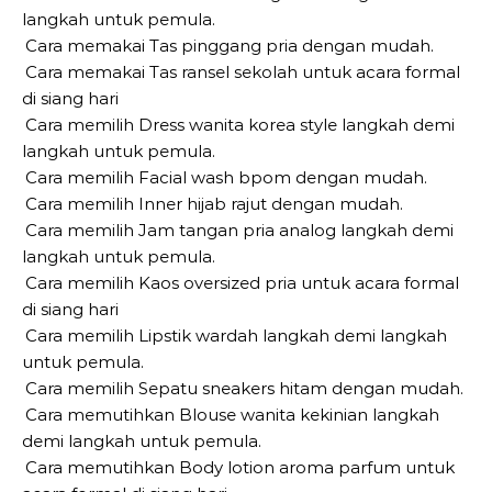
langkah untuk pemula.
Cara memakai Tas pinggang pria dengan mudah.
Cara memakai Tas ransel sekolah untuk acara formal
di siang hari
Cara memilih Dress wanita korea style langkah demi
langkah untuk pemula.
Cara memilih Facial wash bpom dengan mudah.
Cara memilih Inner hijab rajut dengan mudah.
Cara memilih Jam tangan pria analog langkah demi
langkah untuk pemula.
Cara memilih Kaos oversized pria untuk acara formal
di siang hari
Cara memilih Lipstik wardah langkah demi langkah
untuk pemula.
Cara memilih Sepatu sneakers hitam dengan mudah.
Cara memutihkan Blouse wanita kekinian langkah
demi langkah untuk pemula.
Cara memutihkan Body lotion aroma parfum untuk