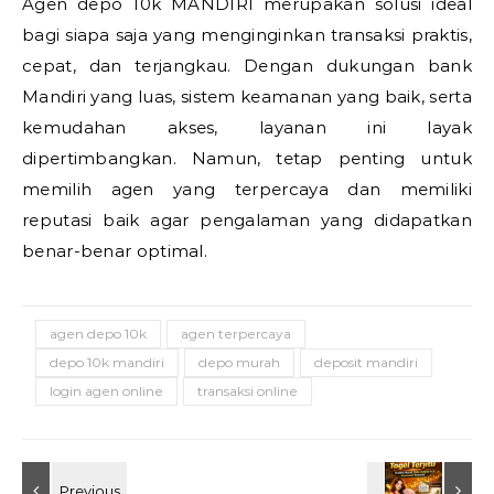
Agen depo 10k MANDIRI merupakan solusi ideal
bagi siapa saja yang menginginkan transaksi praktis,
cepat, dan terjangkau. Dengan dukungan bank
Mandiri yang luas, sistem keamanan yang baik, serta
kemudahan akses, layanan ini layak
dipertimbangkan. Namun, tetap penting untuk
memilih agen yang terpercaya dan memiliki
reputasi baik agar pengalaman yang didapatkan
benar-benar optimal.
agen depo 10k
agen terpercaya
depo 10k mandiri
depo murah
deposit mandiri
login agen online
transaksi online