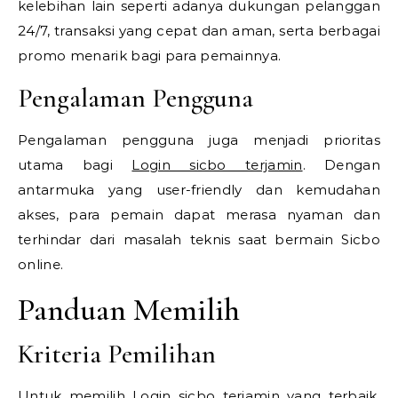
kelebihan lain seperti adanya dukungan pelanggan
24/7, transaksi yang cepat dan aman, serta berbagai
promo menarik bagi para pemainnya.
Pengalaman Pengguna
Pengalaman pengguna juga menjadi prioritas
utama bagi
Login sicbo terjamin
. Dengan
antarmuka yang user-friendly dan kemudahan
akses, para pemain dapat merasa nyaman dan
terhindar dari masalah teknis saat bermain Sicbo
online.
Panduan Memilih
Kriteria Pemilihan
Untuk memilih
Login sicbo terjamin
yang terbaik,