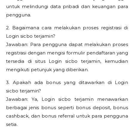
untuk melindungi data pribadi dan keuangan para
pengguna.
2. Bagaimana cara melakukan proses registrasi di
Login sicbo terjamin?
Jawaban: Para pengguna dapat melakukan proses
registrasi dengan mengisi formulir pendaftaran yang
tersedia di situs Login sicbo terjamin, kemudian
mengikuti petunjuk yang diberikan.
3. Apakah ada bonus yang ditawarkan di Login
sicbo terjamin?
Jawaban: Ya, Login sicbo terjamin menawarkan
berbagai jenis bonus seperti bonus deposit, bonus
cashback, dan bonus referral untuk para pengguna
setia.