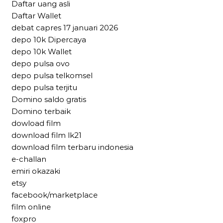
Daftar uang asli
Daftar Wallet
debat capres 17 januari 2026
depo 10k Dipercaya
depo 10k Wallet
depo pulsa ovo
depo pulsa telkomsel
depo pulsa terjitu
Domino saldo gratis
Domino terbaik
dowload film
download film lk21
download film terbaru indonesia
e-challan
emiri okazaki
etsy
facebook/marketplace
film online
foxpro