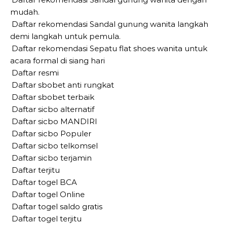
mudah.
Daftar rekomendasi Sandal gunung wanita langkah
demi langkah untuk pemula.
Daftar rekomendasi Sepatu flat shoes wanita untuk
acara formal di siang hari
Daftar resmi
Daftar sbobet anti rungkat
Daftar sbobet terbaik
Daftar sicbo alternatif
Daftar sicbo MANDIRI
Daftar sicbo Populer
Daftar sicbo telkomsel
Daftar sicbo terjamin
Daftar terjitu
Daftar togel BCA
Daftar togel Online
Daftar togel saldo gratis
Daftar togel terjitu