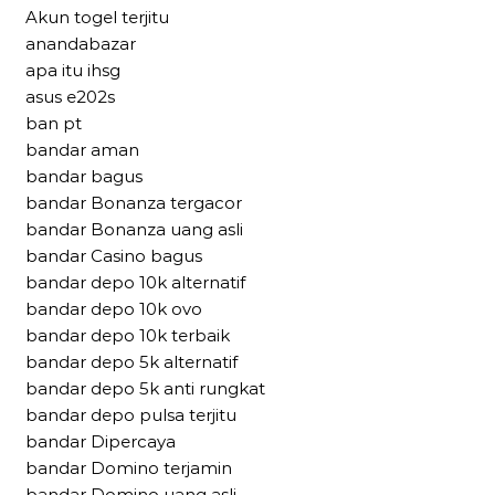
Akun togel terjitu
anandabazar
apa itu ihsg
asus e202s
ban pt
bandar aman
bandar bagus
bandar Bonanza tergacor
bandar Bonanza uang asli
bandar Casino bagus
bandar depo 10k alternatif
bandar depo 10k ovo
bandar depo 10k terbaik
bandar depo 5k alternatif
bandar depo 5k anti rungkat
bandar depo pulsa terjitu
bandar Dipercaya
bandar Domino terjamin
bandar Domino uang asli