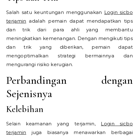
Salah satu keuntungan menggunakan
Login sicbo
terjamin
adalah pemain dapat mendapatkan tips
dan trik dari para ahli yang membantu
meningkatkan kemenangan. Dengan mengikuti tips
dan trik yang diberikan, pemain dapat
mengoptimalkan strategi bermainnya dan
mengurangi risiko kerugian.
Perbandingan dengan
Sejenisnya
Kelebihan
Selain keamanan yang terjamin,
Login sicbo
terjamin
juga biasanya menawarkan berbagai