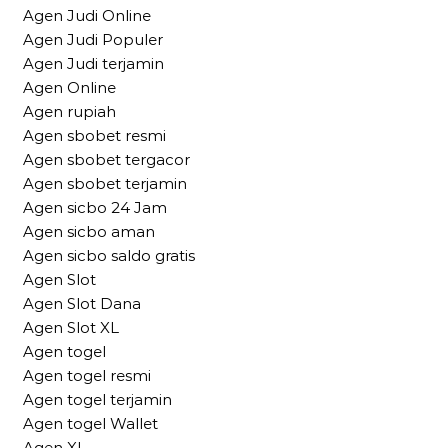
Agen Judi Online
Agen Judi Populer
Agen Judi terjamin
Agen Online
Agen rupiah
Agen sbobet resmi
Agen sbobet tergacor
Agen sbobet terjamin
Agen sicbo 24 Jam
Agen sicbo aman
Agen sicbo saldo gratis
Agen Slot
Agen Slot Dana
Agen Slot XL
Agen togel
Agen togel resmi
Agen togel terjamin
Agen togel Wallet
Agen XL