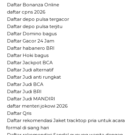
Daftar Bonanza Online
daftar cpns 2026
Daftar depo pulsa tergacor
Daftar depo pulsa terjitu
Daftar Domino bagus
Daftar Gacor 24 Jam
Daftar habanero BRI
Daftar Hoki bagus
Daftar Jackpot BCA
Daftar Judi alternatif
Daftar Judi anti rungkat
Daftar Judi BCA
Daftar Judi BRI
Daftar Judi MANDIRI
daftar menteri jokowi 2026
Daftar Qris
Daftar rekomendasi Jaket tracktop pria untuk acara
formal di siang hari
Daftar rekomendasi Sandal gunung wanita dengan