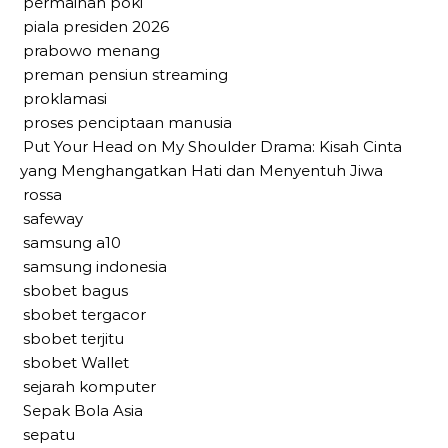
permainan poki
piala presiden 2026
prabowo menang
preman pensiun streaming
proklamasi
proses penciptaan manusia
Put Your Head on My Shoulder Drama: Kisah Cinta
yang Menghangatkan Hati dan Menyentuh Jiwa
rossa
safeway
samsung a10
samsung indonesia
sbobet bagus
sbobet tergacor
sbobet terjitu
sbobet Wallet
sejarah komputer
Sepak Bola Asia
sepatu