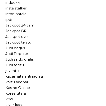
indooxxi
insta stalker
intan hardja
ipdn
Jackpot 24 Jam
Jackpot BRI
Jackpot ovo
Jackpot terjitu
Judi bagus
Judi Populer
Judi saldo gratis
Judi terjitu
juventus
kacamata anti radiasi
kartu aadhar
Kasino Online
korea utara
kpai
layar kaca