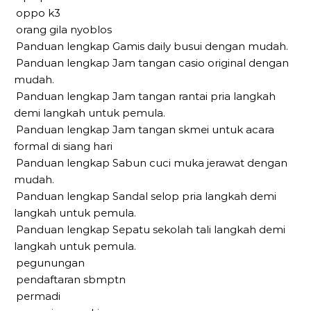
oppo k3
orang gila nyoblos
Panduan lengkap Gamis daily busui dengan mudah.
Panduan lengkap Jam tangan casio original dengan
mudah.
Panduan lengkap Jam tangan rantai pria langkah
demi langkah untuk pemula.
Panduan lengkap Jam tangan skmei untuk acara
formal di siang hari
Panduan lengkap Sabun cuci muka jerawat dengan
mudah.
Panduan lengkap Sandal selop pria langkah demi
langkah untuk pemula.
Panduan lengkap Sepatu sekolah tali langkah demi
langkah untuk pemula.
pegunungan
pendaftaran sbmptn
permadi