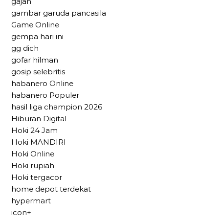
gajah
gambar garuda pancasila
Game Online
gempa hari ini
gg dich
gofar hilman
gosip selebritis
habanero Online
habanero Populer
hasil liga champion 2026
Hiburan Digital
Hoki 24 Jam
Hoki MANDIRI
Hoki Online
Hoki rupiah
Hoki tergacor
home depot terdekat
hypermart
icon+