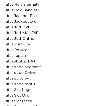
situs Hoki alternatif
situs Hoki uang asli
situs Jackpot BNI
situs Jackpot ovo
situs Judi BRI
situs Judi MANDIRI
situs Judi Online
situs MANDIRI
situs Populer
situs rupiah
situs sbobet BNI
situs sicbo alternatif
situs sicbo Online
situs sicbo ovo
situs sicbo terjitu
situs Slot bagus
situs Slot Qris
situs Slot resmi