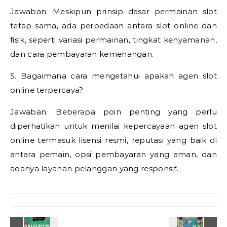
Jawaban: Meskipun prinsip dasar permainan slot
tetap sama, ada perbedaan antara slot online dan
fisik, seperti variasi permainan, tingkat kenyamanan,
dan cara pembayaran kemenangan.
5. Bagaimana cara mengetahui apakah agen slot
online terpercaya?
Jawaban: Beberapa poin penting yang perlu
diperhatikan untuk menilai kepercayaan agen slot
online termasuk lisensi resmi, reputasi yang baik di
antara pemain, opsi pembayaran yang aman, dan
adanya layanan pelanggan yang responsif.