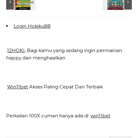
Login Hokiku88
12HOKI
, Bagi kamu yang sedang ingin permainan
happy dan menghasilkan
Win11bet
Akses Paling Cepat Dan Terbaik
Perkalian 100X cuman hanya ada di
win11bet