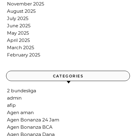
November 2025
August 2025
July 2025
June 2025
May 2025
April 2025
March 2025
February 2025
CATEGORIES
2 bundesliga
admin
afip
Agen aman
Agen Bonanza 24 Jam
Agen Bonanza BCA
Agen Bonanza Dana