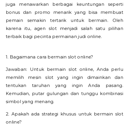
juga menawarkan berbagai keuntungan seperti
bonus dan promo menarik yang bisa membuat
pemain semakin tertarik untuk bermain. Oleh
karena itu, agen slot menjadi salah satu pilihan
terbaik bagi pecinta permainan judi online.
1. Bagaimana cara bermain slot online?
Jawaban: Untuk bermain slot online, Anda perlu
memilih mesin slot yang ingin dimainkan dan
tentukan taruhan yang ingin Anda pasang.
Kemudian, putar gulungan dan tunggu kombinasi
simbol yang menang.
2. Apakah ada strategi khusus untuk bermain slot
online?