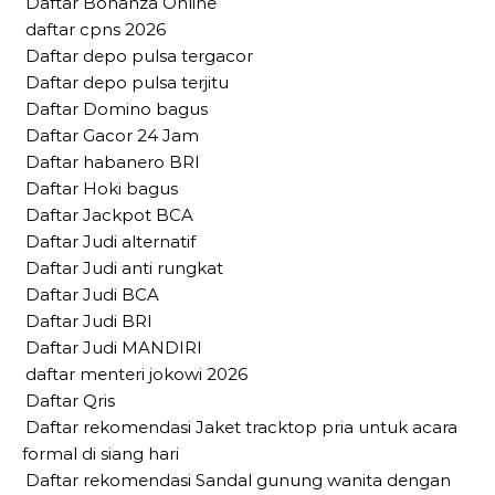
Daftar Bonanza Online
daftar cpns 2026
Daftar depo pulsa tergacor
Daftar depo pulsa terjitu
Daftar Domino bagus
Daftar Gacor 24 Jam
Daftar habanero BRI
Daftar Hoki bagus
Daftar Jackpot BCA
Daftar Judi alternatif
Daftar Judi anti rungkat
Daftar Judi BCA
Daftar Judi BRI
Daftar Judi MANDIRI
daftar menteri jokowi 2026
Daftar Qris
Daftar rekomendasi Jaket tracktop pria untuk acara
formal di siang hari
Daftar rekomendasi Sandal gunung wanita dengan