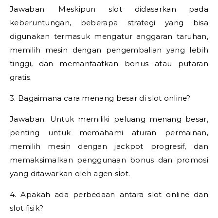
Jawaban: Meskipun slot didasarkan pada
keberuntungan, beberapa strategi yang bisa
digunakan termasuk mengatur anggaran taruhan,
memilih mesin dengan pengembalian yang lebih
tinggi, dan memanfaatkan bonus atau putaran
gratis.
3. Bagaimana cara menang besar di slot online?
Jawaban: Untuk memiliki peluang menang besar,
penting untuk memahami aturan permainan,
memilih mesin dengan jackpot progresif, dan
memaksimalkan penggunaan bonus dan promosi
yang ditawarkan oleh agen slot.
4. Apakah ada perbedaan antara slot online dan
slot fisik?