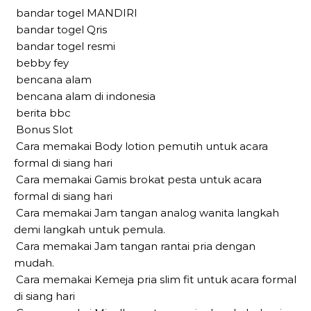
bandar togel MANDIRI
bandar togel Qris
bandar togel resmi
bebby fey
bencana alam
bencana alam di indonesia
berita bbc
Bonus Slot
Cara memakai Body lotion pemutih untuk acara
formal di siang hari
Cara memakai Gamis brokat pesta untuk acara
formal di siang hari
Cara memakai Jam tangan analog wanita langkah
demi langkah untuk pemula.
Cara memakai Jam tangan rantai pria dengan
mudah.
Cara memakai Kemeja pria slim fit untuk acara formal
di siang hari