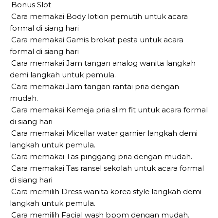
Bonus Slot
Cara memakai Body lotion pemutih untuk acara
formal di siang hari
Cara memakai Gamis brokat pesta untuk acara
formal di siang hari
Cara memakai Jam tangan analog wanita langkah
demi langkah untuk pemula.
Cara memakai Jam tangan rantai pria dengan
mudah.
Cara memakai Kemeja pria slim fit untuk acara formal
di siang hari
Cara memakai Micellar water garnier langkah demi
langkah untuk pemula.
Cara memakai Tas pinggang pria dengan mudah.
Cara memakai Tas ransel sekolah untuk acara formal
di siang hari
Cara memilih Dress wanita korea style langkah demi
langkah untuk pemula.
Cara memilih Facial wash bpom dengan mudah.