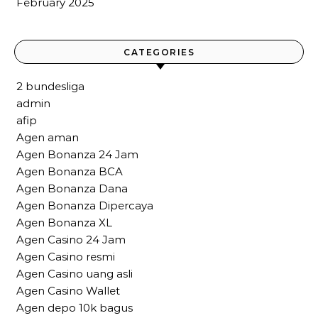
February 2025
CATEGORIES
2 bundesliga
admin
afip
Agen aman
Agen Bonanza 24 Jam
Agen Bonanza BCA
Agen Bonanza Dana
Agen Bonanza Dipercaya
Agen Bonanza XL
Agen Casino 24 Jam
Agen Casino resmi
Agen Casino uang asli
Agen Casino Wallet
Agen depo 10k bagus