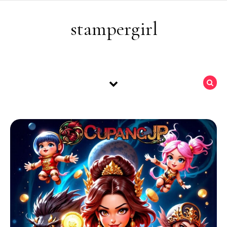
Skip to content
stampergirl