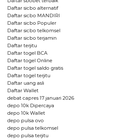
Daftar sbobet terbaik
Daftar sicbo alternatif
Daftar sicbo MANDIRI
Daftar sicbo Populer
Daftar sicbo telkomsel
Daftar sicbo terjamin
Daftar terjitu
Daftar togel BCA
Daftar togel Online
Daftar togel saldo gratis
Daftar togel terjitu
Daftar uang asli
Daftar Wallet
debat capres 17 januari 2026
depo 10k Dipercaya
depo 10k Wallet
depo pulsa ovo
depo pulsa telkomsel
depo pulsa terjitu