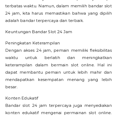
terbatas waktu. Namun, dalam memilih bandar slot
24 jam, kita harus memastikan bahwa yang dipilih
adalah bandar terpercaya dan terbaik.
Keuntungan Bandar Slot 24 Jam
Peningkatan Keterampilan
Dengan akses 24 jam, pemain memiliki fleksibilitas
waktu untuk berlatih dan meningkatkan
keterampilan dalam bermain slot online. Hal ini
dapat membantu pemain untuk lebih mahir dan
mendapatkan kesempatan menang yang lebih
besar.
Konten Edukatif
Bandar slot 24 jam terpercaya juga menyediakan
konten edukatif mengenai permainan slot online.