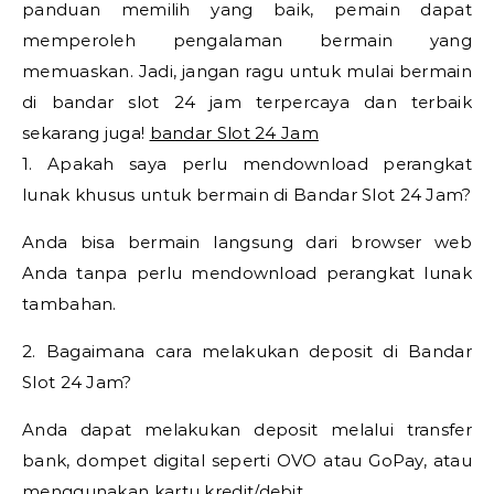
panduan memilih yang baik, pemain dapat
memperoleh pengalaman bermain yang
memuaskan. Jadi, jangan ragu untuk mulai bermain
di bandar slot 24 jam terpercaya dan terbaik
sekarang juga!
bandar Slot 24 Jam
1. Apakah saya perlu mendownload perangkat
lunak khusus untuk bermain di Bandar Slot 24 Jam?
Anda bisa bermain langsung dari browser web
Anda tanpa perlu mendownload perangkat lunak
tambahan.
2. Bagaimana cara melakukan deposit di Bandar
Slot 24 Jam?
Anda dapat melakukan deposit melalui transfer
bank, dompet digital seperti OVO atau GoPay, atau
menggunakan kartu kredit/debit.