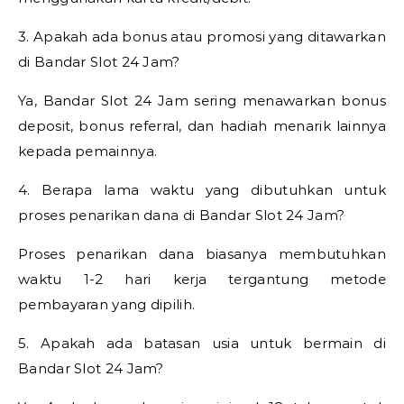
3. Apakah ada bonus atau promosi yang ditawarkan
di Bandar Slot 24 Jam?
Ya, Bandar Slot 24 Jam sering menawarkan bonus
deposit, bonus referral, dan hadiah menarik lainnya
kepada pemainnya.
4. Berapa lama waktu yang dibutuhkan untuk
proses penarikan dana di Bandar Slot 24 Jam?
Proses penarikan dana biasanya membutuhkan
waktu 1-2 hari kerja tergantung metode
pembayaran yang dipilih.
5. Apakah ada batasan usia untuk bermain di
Bandar Slot 24 Jam?