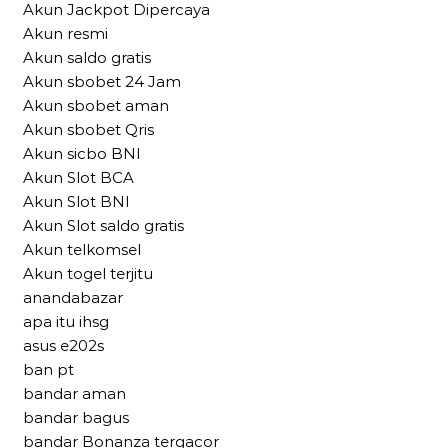
Akun Jackpot Dipercaya
Akun resmi
Akun saldo gratis
Akun sbobet 24 Jam
Akun sbobet aman
Akun sbobet Qris
Akun sicbo BNI
Akun Slot BCA
Akun Slot BNI
Akun Slot saldo gratis
Akun telkomsel
Akun togel terjitu
anandabazar
apa itu ihsg
asus e202s
ban pt
bandar aman
bandar bagus
bandar Bonanza tergacor