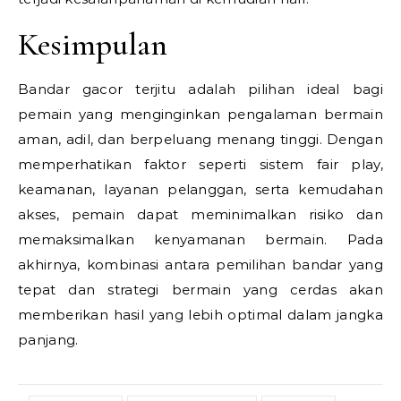
Kesimpulan
Bandar gacor terjitu adalah pilihan ideal bagi
pemain yang menginginkan pengalaman bermain
aman, adil, dan berpeluang menang tinggi. Dengan
memperhatikan faktor seperti sistem fair play,
keamanan, layanan pelanggan, serta kemudahan
akses, pemain dapat meminimalkan risiko dan
memaksimalkan kenyamanan bermain. Pada
akhirnya, kombinasi antara pemilihan bandar yang
tepat dan strategi bermain yang cerdas akan
memberikan hasil yang lebih optimal dalam jangka
panjang.