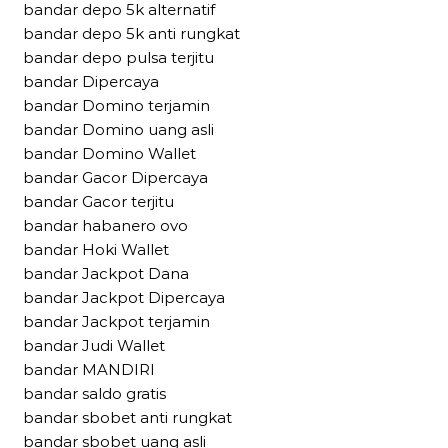
bandar depo 5k alternatif
bandar depo 5k anti rungkat
bandar depo pulsa terjitu
bandar Dipercaya
bandar Domino terjamin
bandar Domino uang asli
bandar Domino Wallet
bandar Gacor Dipercaya
bandar Gacor terjitu
bandar habanero ovo
bandar Hoki Wallet
bandar Jackpot Dana
bandar Jackpot Dipercaya
bandar Jackpot terjamin
bandar Judi Wallet
bandar MANDIRI
bandar saldo gratis
bandar sbobet anti rungkat
bandar sbobet uang asli