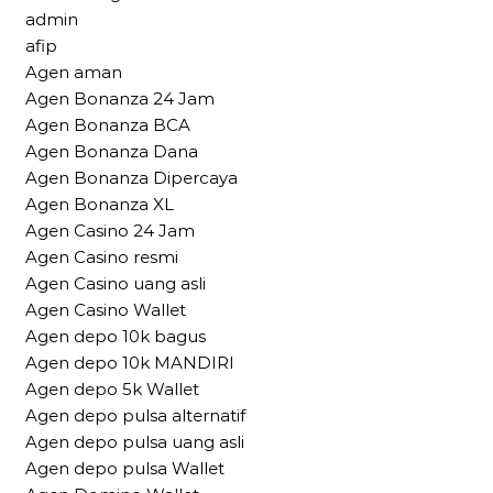
admin
afip
Agen aman
Agen Bonanza 24 Jam
Agen Bonanza BCA
Agen Bonanza Dana
Agen Bonanza Dipercaya
Agen Bonanza XL
Agen Casino 24 Jam
Agen Casino resmi
Agen Casino uang asli
Agen Casino Wallet
Agen depo 10k bagus
Agen depo 10k MANDIRI
Agen depo 5k Wallet
Agen depo pulsa alternatif
Agen depo pulsa uang asli
Agen depo pulsa Wallet