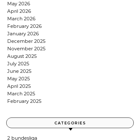
May 2026
April 2026
March 2026
February 2026
January 2026
December 2025
November 2025
August 2025
July 2025
June 2025
May 2025
April 2025
March 2025
February 2025
CATEGORIES
2 bundesliga