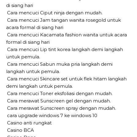
di siang hari
Cara mencuci Ciput ninja dengan mudah.
Cara mencuci Jam tangan wanita rosegold untuk
acara formal di siang hari
Cara mencuci Kacamata fashion wanita untuk acara
formal di siang hari
Cara mencuci Lip tint korea langkah demi langkah
untuk pemula.
Cara mencuci Sabun muka pria langkah demi
langkah untuk pemula.
Cara mencuci Skincare set untuk flek hitam langkah
demi langkah untuk pemula.
Cara mencuci Toner eksfoliasi dengan mudah.
Cara merawat Sunscreen gel dengan mudah.
Cara merawat Sunscreen spray dengan mudah.
cara upgrade windows 7 ke windows 10
Casino anti rungkat
Casino BCA