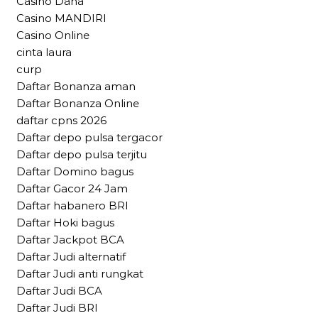
Casino Dana
Casino MANDIRI
Casino Online
cinta laura
curp
Daftar Bonanza aman
Daftar Bonanza Online
daftar cpns 2026
Daftar depo pulsa tergacor
Daftar depo pulsa terjitu
Daftar Domino bagus
Daftar Gacor 24 Jam
Daftar habanero BRI
Daftar Hoki bagus
Daftar Jackpot BCA
Daftar Judi alternatif
Daftar Judi anti rungkat
Daftar Judi BCA
Daftar Judi BRI