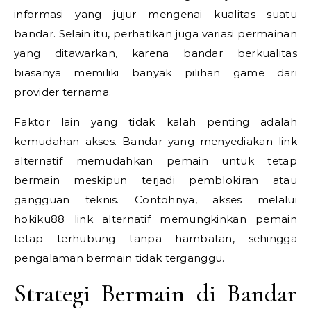
informasi yang jujur mengenai kualitas suatu
bandar. Selain itu, perhatikan juga variasi permainan
yang ditawarkan, karena bandar berkualitas
biasanya memiliki banyak pilihan game dari
provider ternama.
Faktor lain yang tidak kalah penting adalah
kemudahan akses. Bandar yang menyediakan link
alternatif memudahkan pemain untuk tetap
bermain meskipun terjadi pemblokiran atau
gangguan teknis. Contohnya, akses melalui
hokiku88 link alternatif
memungkinkan pemain
tetap terhubung tanpa hambatan, sehingga
pengalaman bermain tidak terganggu.
Strategi Bermain di Bandar