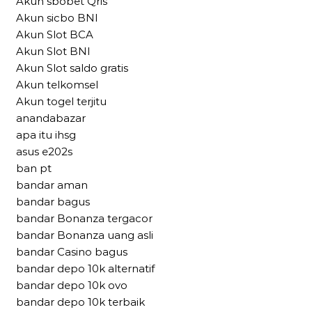
Akun sbobet Qris
Akun sicbo BNI
Akun Slot BCA
Akun Slot BNI
Akun Slot saldo gratis
Akun telkomsel
Akun togel terjitu
anandabazar
apa itu ihsg
asus e202s
ban pt
bandar aman
bandar bagus
bandar Bonanza tergacor
bandar Bonanza uang asli
bandar Casino bagus
bandar depo 10k alternatif
bandar depo 10k ovo
bandar depo 10k terbaik