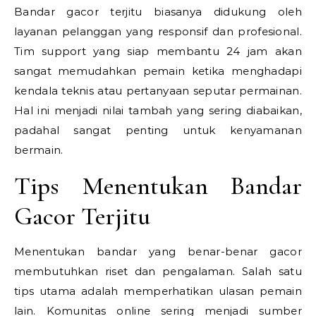
Bandar gacor terjitu biasanya didukung oleh
layanan pelanggan yang responsif dan profesional.
Tim support yang siap membantu 24 jam akan
sangat memudahkan pemain ketika menghadapi
kendala teknis atau pertanyaan seputar permainan.
Hal ini menjadi nilai tambah yang sering diabaikan,
padahal sangat penting untuk kenyamanan
bermain.
Tips Menentukan Bandar
Gacor Terjitu
Menentukan bandar yang benar-benar gacor
membutuhkan riset dan pengalaman. Salah satu
tips utama adalah memperhatikan ulasan pemain
lain. Komunitas online sering menjadi sumber