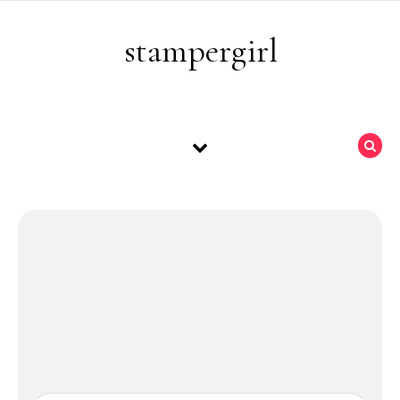
Skip to content
stampergirl