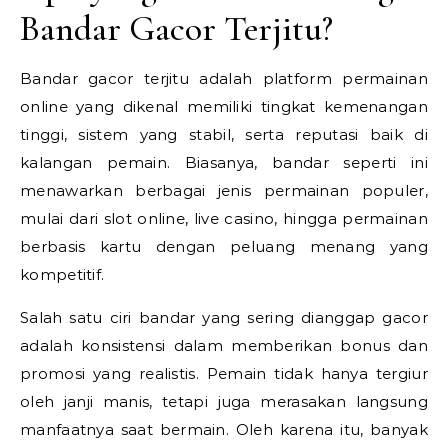
Bandar Gacor Terjitu?
Bandar gacor terjitu adalah platform permainan
online yang dikenal memiliki tingkat kemenangan
tinggi, sistem yang stabil, serta reputasi baik di
kalangan pemain. Biasanya, bandar seperti ini
menawarkan berbagai jenis permainan populer,
mulai dari slot online, live casino, hingga permainan
berbasis kartu dengan peluang menang yang
kompetitif.
Salah satu ciri bandar yang sering dianggap gacor
adalah konsistensi dalam memberikan bonus dan
promosi yang realistis. Pemain tidak hanya tergiur
oleh janji manis, tetapi juga merasakan langsung
manfaatnya saat bermain. Oleh karena itu, banyak