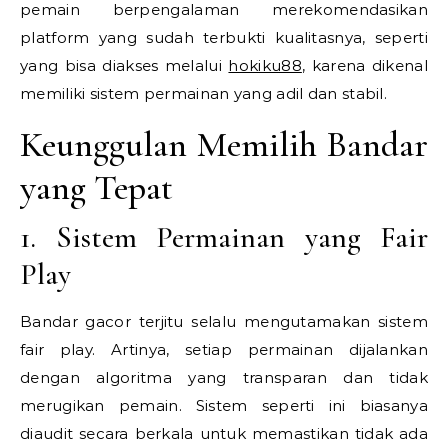
pemain berpengalaman merekomendasikan
platform yang sudah terbukti kualitasnya, seperti
yang bisa diakses melalui
hokiku88
, karena dikenal
memiliki sistem permainan yang adil dan stabil.
Keunggulan Memilih Bandar
yang Tepat
1. Sistem Permainan yang Fair
Play
Bandar gacor terjitu selalu mengutamakan sistem
fair play. Artinya, setiap permainan dijalankan
dengan algoritma yang transparan dan tidak
merugikan pemain. Sistem seperti ini biasanya
diaudit secara berkala untuk memastikan tidak ada