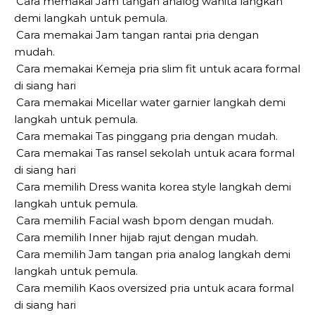
Cara memakai Jam tangan analog wanita langkah
demi langkah untuk pemula.
Cara memakai Jam tangan rantai pria dengan
mudah.
Cara memakai Kemeja pria slim fit untuk acara formal
di siang hari
Cara memakai Micellar water garnier langkah demi
langkah untuk pemula.
Cara memakai Tas pinggang pria dengan mudah.
Cara memakai Tas ransel sekolah untuk acara formal
di siang hari
Cara memilih Dress wanita korea style langkah demi
langkah untuk pemula.
Cara memilih Facial wash bpom dengan mudah.
Cara memilih Inner hijab rajut dengan mudah.
Cara memilih Jam tangan pria analog langkah demi
langkah untuk pemula.
Cara memilih Kaos oversized pria untuk acara formal
di siang hari