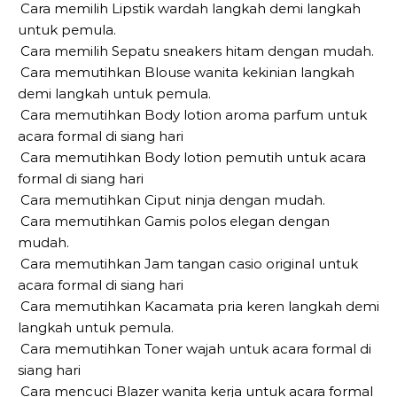
Cara memilih Lipstik wardah langkah demi langkah
untuk pemula.
Cara memilih Sepatu sneakers hitam dengan mudah.
Cara memutihkan Blouse wanita kekinian langkah
demi langkah untuk pemula.
Cara memutihkan Body lotion aroma parfum untuk
acara formal di siang hari
Cara memutihkan Body lotion pemutih untuk acara
formal di siang hari
Cara memutihkan Ciput ninja dengan mudah.
Cara memutihkan Gamis polos elegan dengan
mudah.
Cara memutihkan Jam tangan casio original untuk
acara formal di siang hari
Cara memutihkan Kacamata pria keren langkah demi
langkah untuk pemula.
Cara memutihkan Toner wajah untuk acara formal di
siang hari
Cara mencuci Blazer wanita kerja untuk acara formal