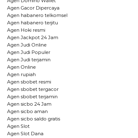
Agen Domino Wallet
Agen Gacor Dipercaya
Agen habanero telkomsel
Agen habanero terjitu
Agen Hoki resmi
Agen Jackpot 24 Jam
Agen Judi Online
Agen Judi Populer
Agen Judi terjamin
Agen Online
Agen rupiah
Agen sbobet resmi
Agen sbobet tergacor
Agen sbobet terjamin
Agen sicbo 24 Jam
Agen sicbo aman
Agen sicbo saldo gratis
Agen Slot
Agen Slot Dana