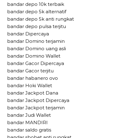
bandar depo 10k terbaik
bandar depo 5k alternatif
bandar depo 5k anti rungkat
bandar depo pulsa terjitu
bandar Dipercaya
bandar Domino terjamin
bandar Domino uang asli
bandar Domino Wallet
bandar Gacor Dipercaya
bandar Gacor terjitu
bandar habanero ovo
bandar Hoki Wallet
bandar Jackpot Dana
bandar Jackpot Dipercaya
bandar Jackpot terjamin
bandar Judi Wallet
bandar MANDIRI
bandar saldo gratis
bandar sbobet anti rungkat