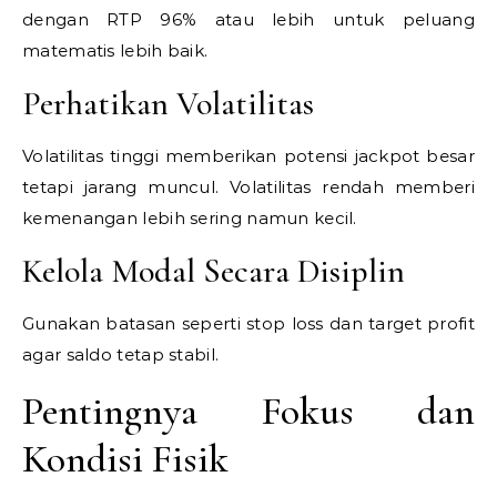
dengan RTP 96% atau lebih untuk peluang
matematis lebih baik.
Perhatikan Volatilitas
Volatilitas tinggi memberikan potensi jackpot besar
tetapi jarang muncul. Volatilitas rendah memberi
kemenangan lebih sering namun kecil.
Kelola Modal Secara Disiplin
Gunakan batasan seperti stop loss dan target profit
agar saldo tetap stabil.
Pentingnya Fokus dan
Kondisi Fisik