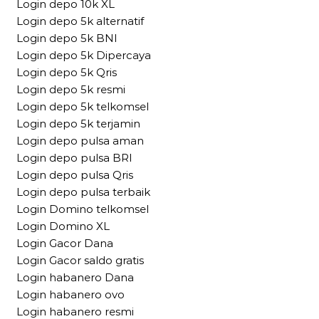
Login depo 10k XL
Login depo 5k alternatif
Login depo 5k BNI
Login depo 5k Dipercaya
Login depo 5k Qris
Login depo 5k resmi
Login depo 5k telkomsel
Login depo 5k terjamin
Login depo pulsa aman
Login depo pulsa BRI
Login depo pulsa Qris
Login depo pulsa terbaik
Login Domino telkomsel
Login Domino XL
Login Gacor Dana
Login Gacor saldo gratis
Login habanero Dana
Login habanero ovo
Login habanero resmi