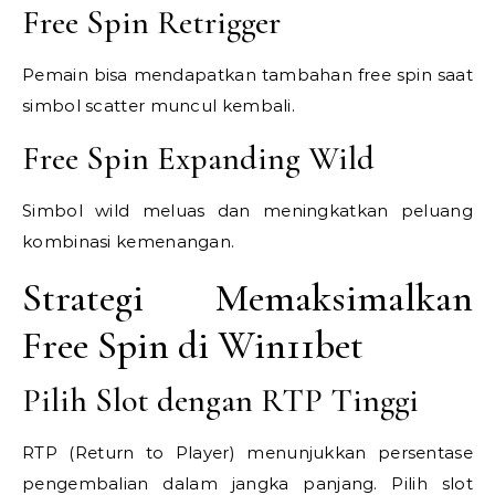
Free Spin Retrigger
Pemain bisa mendapatkan tambahan free spin saat
simbol scatter muncul kembali.
Free Spin Expanding Wild
Simbol wild meluas dan meningkatkan peluang
kombinasi kemenangan.
Strategi Memaksimalkan
Free Spin di Win11bet
Pilih Slot dengan RTP Tinggi
RTP (Return to Player) menunjukkan persentase
pengembalian dalam jangka panjang. Pilih slot