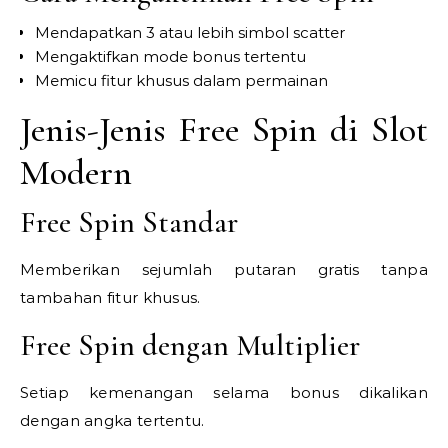
Mendapatkan 3 atau lebih simbol scatter
Mengaktifkan mode bonus tertentu
Memicu fitur khusus dalam permainan
Jenis-Jenis Free Spin di Slot
Modern
Free Spin Standar
Memberikan sejumlah putaran gratis tanpa
tambahan fitur khusus.
Free Spin dengan Multiplier
Setiap kemenangan selama bonus dikalikan
dengan angka tertentu.