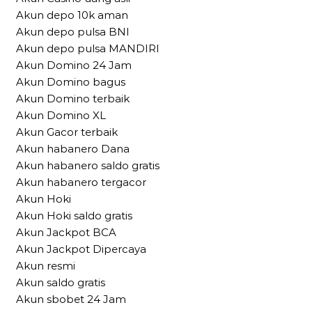
Akun depo 10k aman
Akun depo pulsa BNI
Akun depo pulsa MANDIRI
Akun Domino 24 Jam
Akun Domino bagus
Akun Domino terbaik
Akun Domino XL
Akun Gacor terbaik
Akun habanero Dana
Akun habanero saldo gratis
Akun habanero tergacor
Akun Hoki
Akun Hoki saldo gratis
Akun Jackpot BCA
Akun Jackpot Dipercaya
Akun resmi
Akun saldo gratis
Akun sbobet 24 Jam