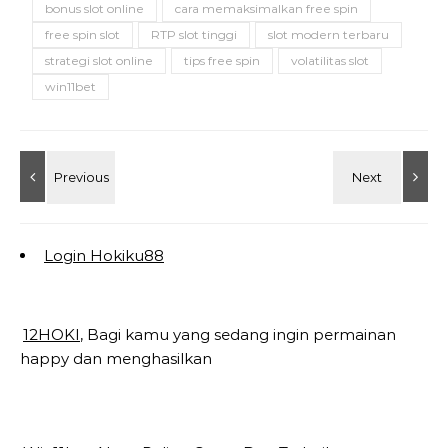
bonus slot online
cara memaksimalkan free spin
free spin slot
RTP slot tinggi
slot modern terbaru
strategi slot online
tips free spin
volatilitas slot
win11bet
Login Hokiku88
12HOKI
, Bagi kamu yang sedang ingin permainan
happy dan menghasilkan