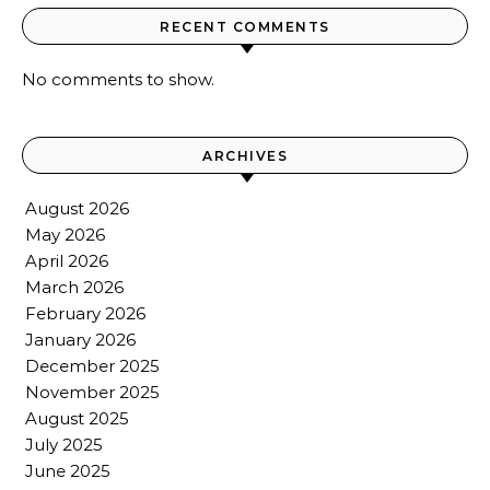
RECENT COMMENTS
No comments to show.
ARCHIVES
August 2026
May 2026
April 2026
March 2026
February 2026
January 2026
December 2025
November 2025
August 2025
July 2025
June 2025