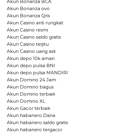
Akun Bonanza BCA
Akun Bonanza ovo
Akun Bonanza Qris
Akun Casino anti rungkat
Akun Casino resmi
Akun Casino saldo gratis
Akun Casino terjitu
Akun Casino uang asli
Akun depo 10k aman
Akun depo pulsa BNI
Akun depo pulsa MANDIRI
Akun Domino 24 Jam
Akun Domino bagus
Akun Domino terbaik
Akun Domino XL
Akun Gacor terbaik
Akun habanero Dana
Akun habanero saldo gratis
Akun habanero tergacor