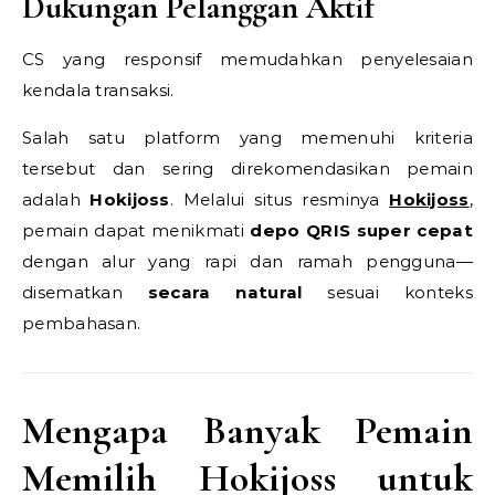
Dukungan Pelanggan Aktif
CS yang responsif memudahkan penyelesaian
kendala transaksi.
Salah satu platform yang memenuhi kriteria
tersebut dan sering direkomendasikan pemain
adalah
Hokijoss
. Melalui situs resminya
Hokijoss
,
pemain dapat menikmati
depo QRIS super cepat
dengan alur yang rapi dan ramah pengguna—
disematkan
secara natural
sesuai konteks
pembahasan.
Mengapa Banyak Pemain
Memilih Hokijoss untuk