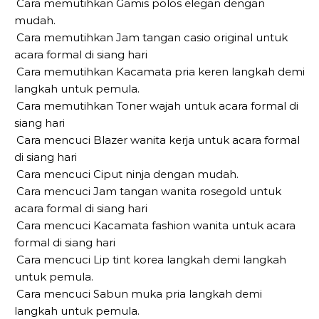
Cara memutihkan Gamis polos elegan dengan
mudah.
Cara memutihkan Jam tangan casio original untuk
acara formal di siang hari
Cara memutihkan Kacamata pria keren langkah demi
langkah untuk pemula.
Cara memutihkan Toner wajah untuk acara formal di
siang hari
Cara mencuci Blazer wanita kerja untuk acara formal
di siang hari
Cara mencuci Ciput ninja dengan mudah.
Cara mencuci Jam tangan wanita rosegold untuk
acara formal di siang hari
Cara mencuci Kacamata fashion wanita untuk acara
formal di siang hari
Cara mencuci Lip tint korea langkah demi langkah
untuk pemula.
Cara mencuci Sabun muka pria langkah demi
langkah untuk pemula.