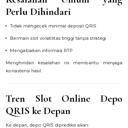
Perlu Dihindari
Tidak mengecek minimal deposit QRIS
Bermain slot volatilitas tinggi tanpa strategi
Mengabaikan informasi RTP
Menghindari kesalahan ini membantu menjaga
konsistensi hasil.
Tren Slot Online Depo
QRIS ke Depan
Ke depan, depo QRIS diprediksi akan: