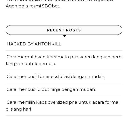
Agen bola resmi SBObet.
RECENT POSTS
HACKED BY ANTONKILL
Cara memutihkan Kacamata pria keren langkah demi
langkah untuk pemula.
Cara mencuci Toner eksfoliasi dengan mudah.
Cara mencuci Ciput ninja dengan mudah.
Cara memilih Kaos oversized pria untuk acara formal
di siang hari