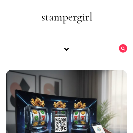
Skip to content
stampergirl