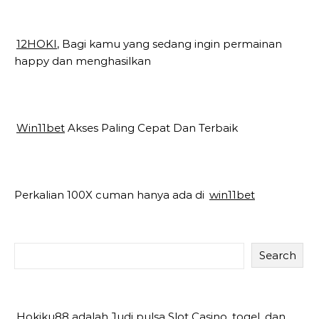
12HOKI
, Bagi kamu yang sedang ingin permainan
happy dan menghasilkan
Win11bet
Akses Paling Cepat Dan Terbaik
Perkalian 100X cuman hanya ada di
win11bet
Search
Hokiku88
adalah Judi pulsa Slot Casino, togel, dan