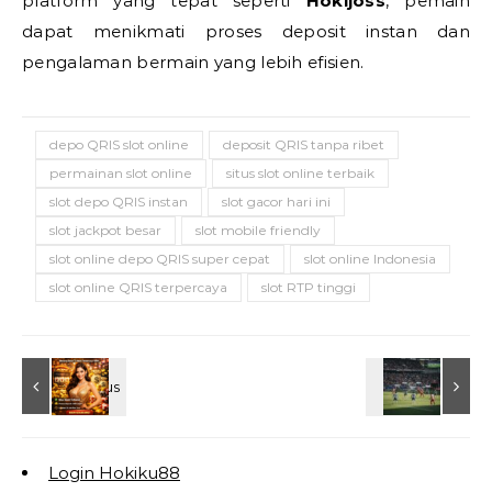
platform yang tepat seperti
Hokijoss
, pemain
dapat menikmati proses deposit instan dan
pengalaman bermain yang lebih efisien.
depo QRIS slot online
deposit QRIS tanpa ribet
permainan slot online
situs slot online terbaik
slot depo QRIS instan
slot gacor hari ini
slot jackpot besar
slot mobile friendly
slot online depo QRIS super cepat
slot online Indonesia
slot online QRIS terpercaya
slot RTP tinggi
Login Hokiku88