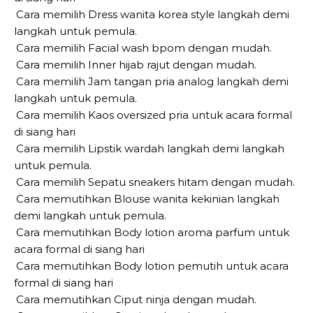
Cara memilih Dress wanita korea style langkah demi
langkah untuk pemula.
Cara memilih Facial wash bpom dengan mudah.
Cara memilih Inner hijab rajut dengan mudah.
Cara memilih Jam tangan pria analog langkah demi
langkah untuk pemula.
Cara memilih Kaos oversized pria untuk acara formal
di siang hari
Cara memilih Lipstik wardah langkah demi langkah
untuk pemula.
Cara memilih Sepatu sneakers hitam dengan mudah.
Cara memutihkan Blouse wanita kekinian langkah
demi langkah untuk pemula.
Cara memutihkan Body lotion aroma parfum untuk
acara formal di siang hari
Cara memutihkan Body lotion pemutih untuk acara
formal di siang hari
Cara memutihkan Ciput ninja dengan mudah.