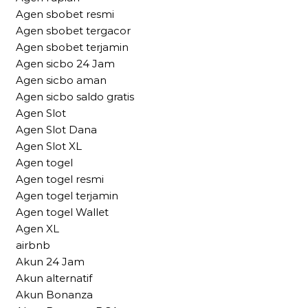
Agen sbobet resmi
Agen sbobet tergacor
Agen sbobet terjamin
Agen sicbo 24 Jam
Agen sicbo aman
Agen sicbo saldo gratis
Agen Slot
Agen Slot Dana
Agen Slot XL
Agen togel
Agen togel resmi
Agen togel terjamin
Agen togel Wallet
Agen XL
airbnb
Akun 24 Jam
Akun alternatif
Akun Bonanza