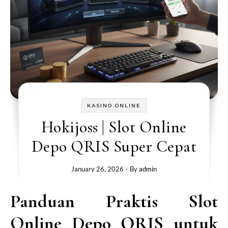
KASINO ONLINE
Hokijoss | Slot Online
Depo QRIS Super Cepat
January 26, 2026
- By
admin
Panduan Praktis Slot
Online Depo QRIS untuk