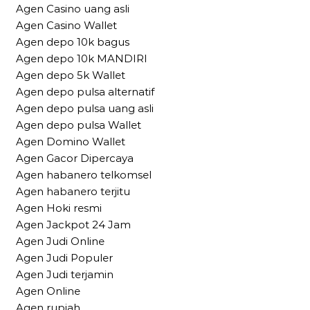
Agen Casino uang asli
Agen Casino Wallet
Agen depo 10k bagus
Agen depo 10k MANDIRI
Agen depo 5k Wallet
Agen depo pulsa alternatif
Agen depo pulsa uang asli
Agen depo pulsa Wallet
Agen Domino Wallet
Agen Gacor Dipercaya
Agen habanero telkomsel
Agen habanero terjitu
Agen Hoki resmi
Agen Jackpot 24 Jam
Agen Judi Online
Agen Judi Populer
Agen Judi terjamin
Agen Online
Agen rupiah