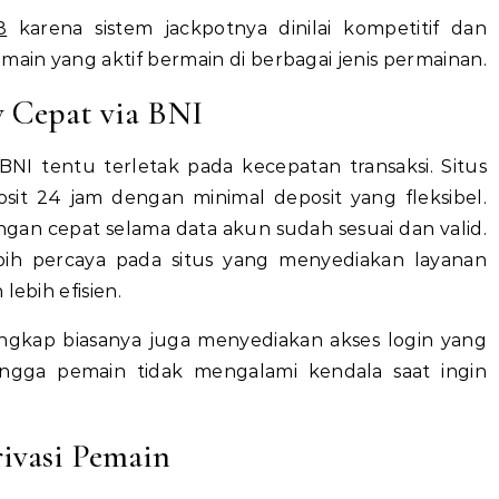
8
karena sistem jackpotnya dinilai kompetitif dan
ain yang aktif bermain di berbagai jenis permainan.
w Cepat via BNI
NI tentu terletak pada kecepatan transaksi. Situs
it 24 jam dengan minimal deposit yang fleksibel.
gan cepat selama data akun sudah sesuai dan valid.
bih percaya pada situs yang menyediakan layanan
lebih efisien.
lengkap biasanya juga menyediakan akses login yang
ngga pemain tidak mengalami kendala saat ingin
ivasi Pemain