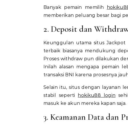
Banyak pemain memilih
hokiku8
memberikan peluang besar bagi pem
2. Deposit dan Withdra
Keunggulan utama situs Jackpot B
terbaik biasanya mendukung depos
Proses withdraw pun dilakukan den
Inilah alasan mengapa pemain le
transaksi BNI karena prosesnya jauh 
Selain itu, situs dengan layanan 
stabil seperti
hokiku88 login
sehi
masuk ke akun mereka kapan saja.
3. Keamanan Data dan Pr