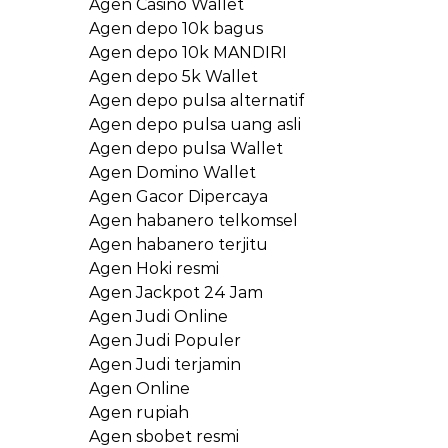
Agen Casino Wallet
Agen depo 10k bagus
Agen depo 10k MANDIRI
Agen depo 5k Wallet
Agen depo pulsa alternatif
Agen depo pulsa uang asli
Agen depo pulsa Wallet
Agen Domino Wallet
Agen Gacor Dipercaya
Agen habanero telkomsel
Agen habanero terjitu
Agen Hoki resmi
Agen Jackpot 24 Jam
Agen Judi Online
Agen Judi Populer
Agen Judi terjamin
Agen Online
Agen rupiah
Agen sbobet resmi