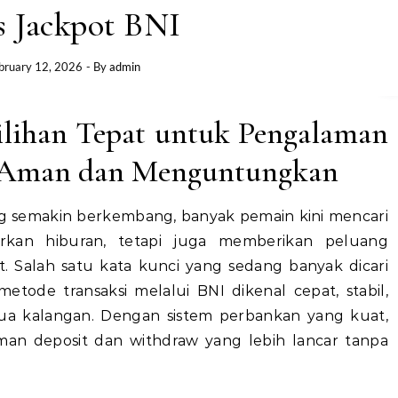
s Jackpot BNI
bruary 12, 2026
- By
admin
Pilihan Tepat untuk Pengalaman
h Aman dan Menguntungkan
g semakin berkembang, banyak pemain kini mencari
rkan hiburan, tetapi juga memberikan peluang
. Salah satu kata kunci yang sedang banyak dicari
metode transaksi melalui BNI dikenal cepat, stabil,
a kalangan. Dengan sistem perbankan yang kuat,
an deposit dan withdraw yang lebih lancar tanpa