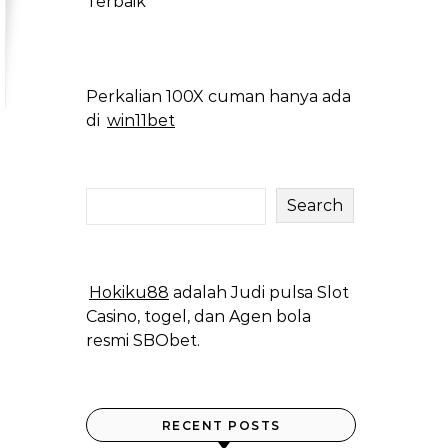
Terbaik
Perkalian 100X cuman hanya ada
di
win11bet
Search
Hokiku88
adalah Judi pulsa Slot
Casino, togel, dan Agen bola
resmi SBObet.
RECENT POSTS