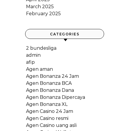
March 2025
February 2025
CATEGORIES
2 bundesliga
admin
afip
Agen aman
Agen Bonanza 24 Jam
Agen Bonanza BCA
Agen Bonanza Dana
Agen Bonanza Dipercaya
Agen Bonanza XL
Agen Casino 24 Jam
Agen Casino resmi
Agen Casino uang asli