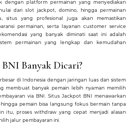
tik dengan platform permainan yang menyediakan
ulai dari slot jackpot, domino, hingga permainan
u, situs yang profesional juga akan memastikan
ransi permainan, serta layanan customer service
ekomendasi yang banyak diminati saat ini adalah
stem permainan yang lengkap dan kemudahan
t BNI Banyak Dicari?
besar di Indonesia dengan jaringan luas dan sistem
h yang membuat banyak pemain lebih nyaman memilih
mbayaran via BNI. Situs Jackpot BNI menawarkan
ehingga pemain bisa langsung fokus bermain tanpa
in itu, proses withdraw yang cepat menjadi alasan
ih jalur pembayaran ini.