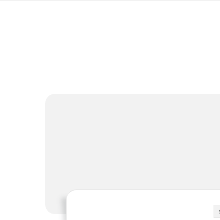
Skip to content