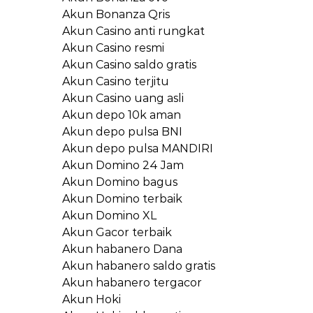
Akun Bonanza Qris
Akun Casino anti rungkat
Akun Casino resmi
Akun Casino saldo gratis
Akun Casino terjitu
Akun Casino uang asli
Akun depo 10k aman
Akun depo pulsa BNI
Akun depo pulsa MANDIRI
Akun Domino 24 Jam
Akun Domino bagus
Akun Domino terbaik
Akun Domino XL
Akun Gacor terbaik
Akun habanero Dana
Akun habanero saldo gratis
Akun habanero tergacor
Akun Hoki