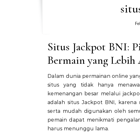
situ
Fe
Situs Jackpot BNI: 
Bermain yang Lebi
Dalam dunia permainan online yan
situs yang tidak hanya menawa
kemenangan besar melalui jackpot
adalah situs Jackpot BNI, karena 
serta mudah digunakan oleh semu
pemain dapat menikmati pengalam
harus menunggu lama.