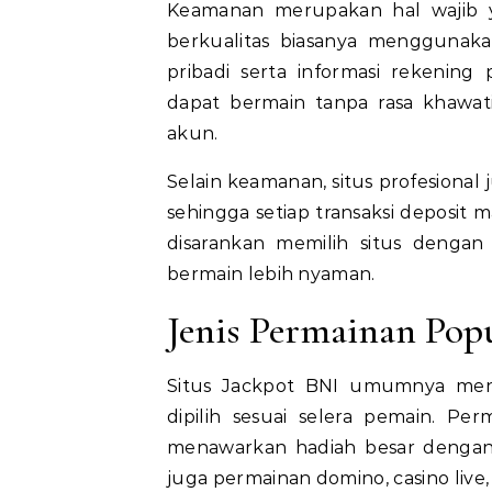
Keamanan merupakan hal wajib ya
berkualitas biasanya menggunaka
pribadi serta informasi rekenin
dapat bermain tanpa rasa khawat
akun.
Selain keamanan, situs profesional 
sehingga setiap transaksi deposit
disarankan memilih situs dengan 
bermain lebih nyaman.
Jenis Permainan Popu
Situs Jackpot BNI umumnya men
dipilih sesuai selera pemain. Pe
menawarkan hadiah besar dengan 
juga permainan domino, casino live,