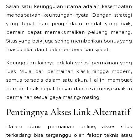
Salah satu keunggulan utama adalah kesempatan
mendapatkan keuntungan nyata. Dengan strategi
yang tepat dan pengelolaan modal yang baik,
pemain dapat memaksimalkan peluang menang.
Situs yang baik juga sering memberikan bonus yang
masuk akal dan tidak memberatkan syarat.
Keunggulan lainnya adalah variasi permainan yang
luas. Mulai dari permainan klasik hingga modern,
semua tersedia dalam satu akun. Hal ini membuat
pemain tidak cepat bosan dan bisa menyesuaikan
permainan sesuai gaya masing-masing.
Pentingnya Akses Link Alternatif
Dalam dunia permainan online, akses situs
terkadang bisa terganggu oleh faktor teknis atau