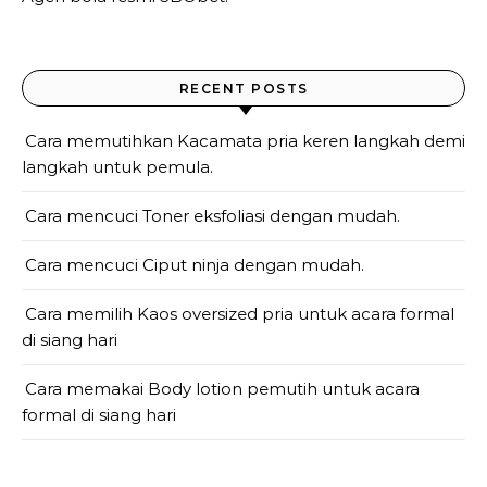
RECENT POSTS
Cara memutihkan Kacamata pria keren langkah demi
langkah untuk pemula.
Cara mencuci Toner eksfoliasi dengan mudah.
Cara mencuci Ciput ninja dengan mudah.
Cara memilih Kaos oversized pria untuk acara formal
di siang hari
Cara memakai Body lotion pemutih untuk acara
formal di siang hari