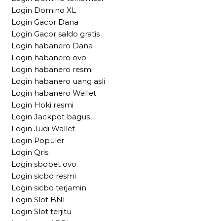
Login Domino XL
Login Gacor Dana
Login Gacor saldo gratis
Login habanero Dana
Login habanero ovo
Login habanero resmi
Login habanero uang asli
Login habanero Wallet
Login Hoki resmi
Login Jackpot bagus
Login Judi Wallet
Login Populer
Login Qris
Login sbobet ovo
Login sicbo resmi
Login sicbo terjamin
Login Slot BNI
Login Slot terjitu