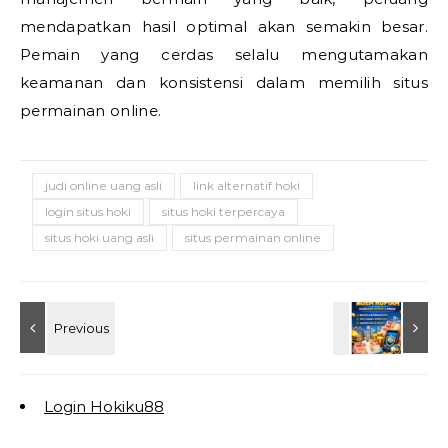
mendapatkan hasil optimal akan semakin besar.
Pemain yang cerdas selalu mengutamakan
keamanan dan konsistensi dalam memilih situs
permainan online.
judi online uang asli
link alternatif hoki
login situs hoki
situs hoki terpercaya
situs hoki uang asli
situs permainan online
Login Hokiku88