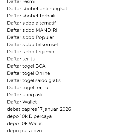
Daftar resmi
Daftar sbobet anti rungkat
Daftar sbobet terbaik
Daftar sicbo alternatif
Daftar sicbo MANDIRI
Daftar sicbo Populer
Daftar sicbo telkomsel
Daftar sicbo terjamin
Daftar terjitu
Daftar togel BCA
Daftar togel Online
Daftar togel saldo gratis
Daftar togel terjitu
Daftar uang asli
Daftar Wallet
debat capres 17 januari 2026
depo 10k Dipercaya
depo 10k Wallet
depo pulsa ovo