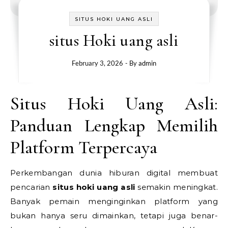
SITUS HOKI UANG ASLI
situs Hoki uang asli
February 3, 2026
- By
admin
Situs Hoki Uang Asli:
Panduan Lengkap Memilih
Platform Terpercaya
Perkembangan dunia hiburan digital membuat
pencarian
situs hoki uang asli
semakin meningkat.
Banyak pemain menginginkan platform yang
bukan hanya seru dimainkan, tetapi juga benar-