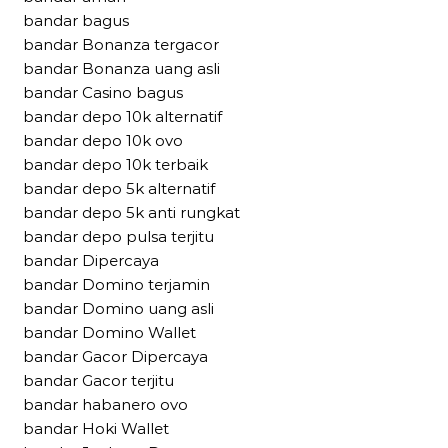
bandar bagus
bandar Bonanza tergacor
bandar Bonanza uang asli
bandar Casino bagus
bandar depo 10k alternatif
bandar depo 10k ovo
bandar depo 10k terbaik
bandar depo 5k alternatif
bandar depo 5k anti rungkat
bandar depo pulsa terjitu
bandar Dipercaya
bandar Domino terjamin
bandar Domino uang asli
bandar Domino Wallet
bandar Gacor Dipercaya
bandar Gacor terjitu
bandar habanero ovo
bandar Hoki Wallet