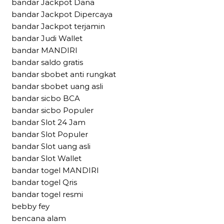
bandar Jackpot Dana
bandar Jackpot Dipercaya
bandar Jackpot terjamin
bandar Judi Wallet
bandar MANDIRI
bandar saldo gratis
bandar sbobet anti rungkat
bandar sbobet uang asli
bandar sicbo BCA
bandar sicbo Populer
bandar Slot 24 Jam
bandar Slot Populer
bandar Slot uang asli
bandar Slot Wallet
bandar togel MANDIRI
bandar togel Qris
bandar togel resmi
bebby fey
bencana alam