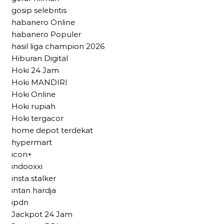
gosip selebritis
habanero Online
habanero Populer
hasil liga champion 2026
Hiburan Digital
Hoki 24 Jam
Hoki MANDIRI
Hoki Online
Hoki rupiah
Hoki tergacor
home depot terdekat
hypermart
icon+
indooxxi
insta stalker
intan hardja
ipdn
Jackpot 24 Jam