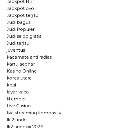
Jackpot BRI
Jackpot ovo
Jackpot terjitu
Judi bagus
Judi Populer
Judi saldo gratis
Judi terjitu
juventus
kacamata anti radiasi
kartu aadhar
Kasino Online
korea utara
kpai
layar kaca
lil amber
Live Casino
live streaming kompas tv
lk 21 indo
lk21 indoxxi 2026