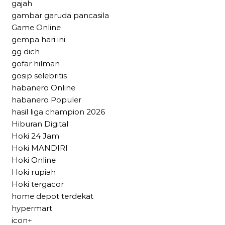
gajah
gambar garuda pancasila
Game Online
gempa hari ini
gg dich
gofar hilman
gosip selebritis
habanero Online
habanero Populer
hasil liga champion 2026
Hiburan Digital
Hoki 24 Jam
Hoki MANDIRI
Hoki Online
Hoki rupiah
Hoki tergacor
home depot terdekat
hypermart
icon+