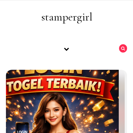
Skip to content
stampergirl