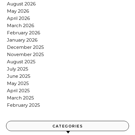
August 2026
May 2026
April 2026
March 2026
February 2026
January 2026
December 2025
November 2025
August 2025
July 2025
June 2025
May 2025
April 2025
March 2025
February 2025
CATEGORIES