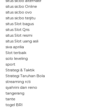
situs sicbo alternatif
situs sicbo Online
situs sicbo ovo
situs sicbo terjitu
situs Slot bagus
situs Slot Qris
situs Slot resmi
situs Slot uang asli
siva aprilia
Slot terbaik
solo leveling
sport
Strategi & Taktik
Strategi Taruhan Bola
streaming rcti
syahrini dan reino
tangerang
tante
togel BRI