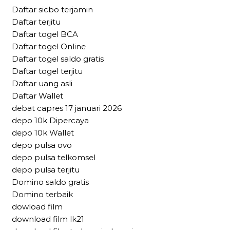
Daftar sicbo terjamin
Daftar terjitu
Daftar togel BCA
Daftar togel Online
Daftar togel saldo gratis
Daftar togel terjitu
Daftar uang asli
Daftar Wallet
debat capres 17 januari 2026
depo 10k Dipercaya
depo 10k Wallet
depo pulsa ovo
depo pulsa telkomsel
depo pulsa terjitu
Domino saldo gratis
Domino terbaik
dowload film
download film lk21