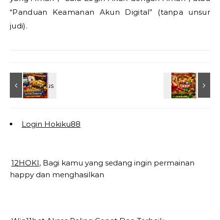
“Panduan Keamanan Akun Digital” (tanpa unsur
judi).
Login Hokiku88
12HOKI
, Bagi kamu yang sedang ingin permainan
happy dan menghasilkan