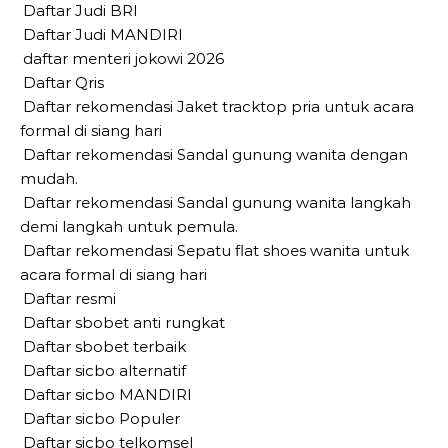
Daftar Judi BRI
Daftar Judi MANDIRI
daftar menteri jokowi 2026
Daftar Qris
Daftar rekomendasi Jaket tracktop pria untuk acara
formal di siang hari
Daftar rekomendasi Sandal gunung wanita dengan
mudah.
Daftar rekomendasi Sandal gunung wanita langkah
demi langkah untuk pemula.
Daftar rekomendasi Sepatu flat shoes wanita untuk
acara formal di siang hari
Daftar resmi
Daftar sbobet anti rungkat
Daftar sbobet terbaik
Daftar sicbo alternatif
Daftar sicbo MANDIRI
Daftar sicbo Populer
Daftar sicbo telkomsel