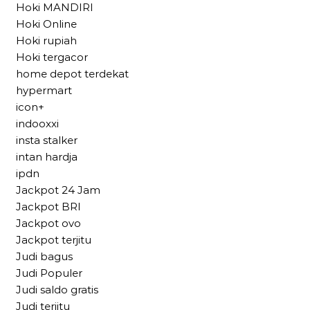
Hoki MANDIRI
Hoki Online
Hoki rupiah
Hoki tergacor
home depot terdekat
hypermart
icon+
indooxxi
insta stalker
intan hardja
ipdn
Jackpot 24 Jam
Jackpot BRI
Jackpot ovo
Jackpot terjitu
Judi bagus
Judi Populer
Judi saldo gratis
Judi terjitu