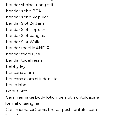
bandar sbobet uang asli
bandar sicbo BCA
bandar sicbo Populer
bandar Slot 24 Jam
bandar Slot Populer
bandar Slot uang asli
bandar Slot Wallet
bandar togel MANDIRI
bandar togel Qris
bandar togel resmi
bebby fey
bencana alam
bencana alam di indonesia
berita bbc
Bonus Slot
Cara memakai Body lotion pemutih untuk acara
formal di siang hari
Cara memakai Gamis brokat pesta untuk acara