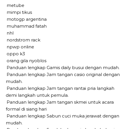
metube
mimpi tikus
motogp argentina
muhammad fatah
nhl
nordstrom rack
npwp online
oppo k3
orang gila nyoblos
Panduan lengkap Gamis daily busui dengan mudah.
Panduan lengkap Jam tangan casio original dengan
mudah.
Panduan lengkap Jam tangan rantai pria langkah
demi langkah untuk pemula.
Panduan lengkap Jam tangan skmei untuk acara
formal di siang hari
Panduan lengkap Sabun cuci muka jerawat dengan
mudah.