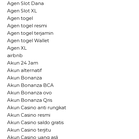
Agen Slot Dana
Agen Slot XL
Agen togel
Agen togel resmi
Agen togel terjamin
Agen togel Wallet
Agen XL
airbnb
Akun 24 Jam
Akun alternatif
Akun Bonanza
Akun Bonanza BCA
Akun Bonanza ovo
Akun Bonanza Qris
Akun Casino anti rungkat
Akun Casino resmi
Akun Casino saldo gratis
Akun Casino terjitu
Akun Casino uang asli