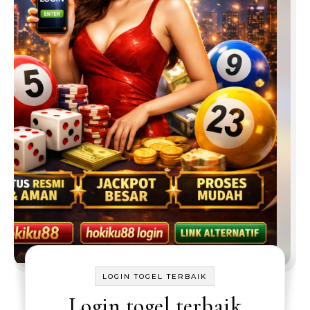
LOGIN TOGEL TERBAIK
Login togel terbaik