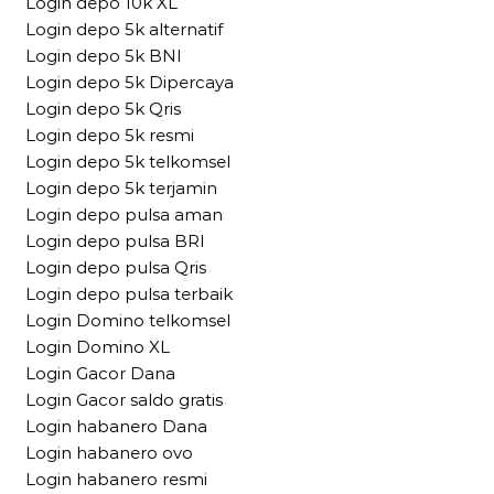
Login depo 10k XL
Login depo 5k alternatif
Login depo 5k BNI
Login depo 5k Dipercaya
Login depo 5k Qris
Login depo 5k resmi
Login depo 5k telkomsel
Login depo 5k terjamin
Login depo pulsa aman
Login depo pulsa BRI
Login depo pulsa Qris
Login depo pulsa terbaik
Login Domino telkomsel
Login Domino XL
Login Gacor Dana
Login Gacor saldo gratis
Login habanero Dana
Login habanero ovo
Login habanero resmi