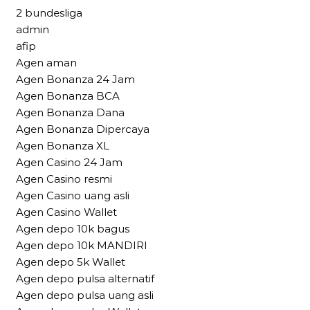
2 bundesliga
admin
afip
Agen aman
Agen Bonanza 24 Jam
Agen Bonanza BCA
Agen Bonanza Dana
Agen Bonanza Dipercaya
Agen Bonanza XL
Agen Casino 24 Jam
Agen Casino resmi
Agen Casino uang asli
Agen Casino Wallet
Agen depo 10k bagus
Agen depo 10k MANDIRI
Agen depo 5k Wallet
Agen depo pulsa alternatif
Agen depo pulsa uang asli