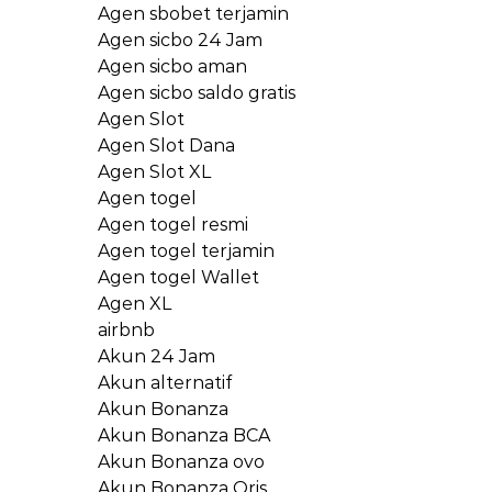
Agen sbobet terjamin
Agen sicbo 24 Jam
Agen sicbo aman
Agen sicbo saldo gratis
Agen Slot
Agen Slot Dana
Agen Slot XL
Agen togel
Agen togel resmi
Agen togel terjamin
Agen togel Wallet
Agen XL
airbnb
Akun 24 Jam
Akun alternatif
Akun Bonanza
Akun Bonanza BCA
Akun Bonanza ovo
Akun Bonanza Qris