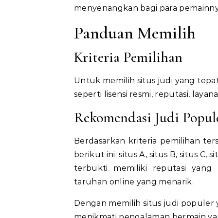
menyenangkan bagi para pemainny
Panduan Memilih
Kriteria Pemilihan
Untuk memilih situs judi yang tepa
seperti lisensi resmi, reputasi, lay
Rekomendasi Judi Popul
Berdasarkan kriteria pemilihan te
berikut ini: situs A, situs B, situs C, 
terbukti memiliki reputasi yang
taruhan online yang menarik.
Dengan memilih situs judi populer 
menikmati pengalaman bermain 