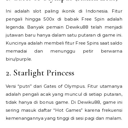
Ini adalah slot paling ikonik di Indonesia. Fitur
pengali hingga 500x di babak Free Spin adalah
legenda. Banyak pemain Dewiku88 telah menjadi
jutawan baru hanya dalam satu putaran di game ini.
Kuncinya adalah membeli fitur Free Spins saat saldo
memadai dan menunggu petir berwarna
biru/purple.
2. Starlight Princess
Versi “putri” dari Gates of Olympus. Fitur utamanya
adalah pengali acak yang muncul di setiap putaran,
tidak hanya di bonus game. Di Dewiku88, game ini
sering masuk daftar “Hot Games” karena frekuensi
kemenangannya yang tinggi di sesi pagi dan malam.