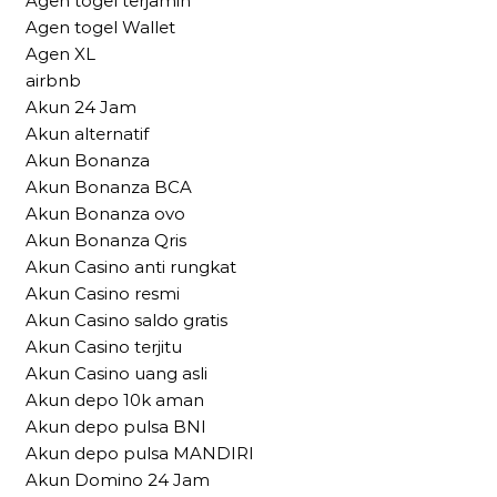
Agen togel terjamin
Agen togel Wallet
Agen XL
airbnb
Akun 24 Jam
Akun alternatif
Akun Bonanza
Akun Bonanza BCA
Akun Bonanza ovo
Akun Bonanza Qris
Akun Casino anti rungkat
Akun Casino resmi
Akun Casino saldo gratis
Akun Casino terjitu
Akun Casino uang asli
Akun depo 10k aman
Akun depo pulsa BNI
Akun depo pulsa MANDIRI
Akun Domino 24 Jam