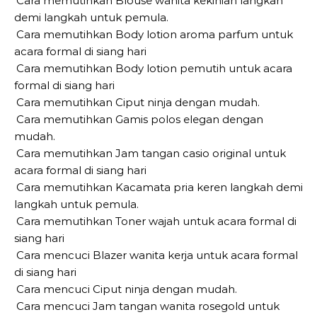
Cara memutihkan Blouse wanita kekinian langkah
demi langkah untuk pemula.
Cara memutihkan Body lotion aroma parfum untuk
acara formal di siang hari
Cara memutihkan Body lotion pemutih untuk acara
formal di siang hari
Cara memutihkan Ciput ninja dengan mudah.
Cara memutihkan Gamis polos elegan dengan
mudah.
Cara memutihkan Jam tangan casio original untuk
acara formal di siang hari
Cara memutihkan Kacamata pria keren langkah demi
langkah untuk pemula.
Cara memutihkan Toner wajah untuk acara formal di
siang hari
Cara mencuci Blazer wanita kerja untuk acara formal
di siang hari
Cara mencuci Ciput ninja dengan mudah.
Cara mencuci Jam tangan wanita rosegold untuk