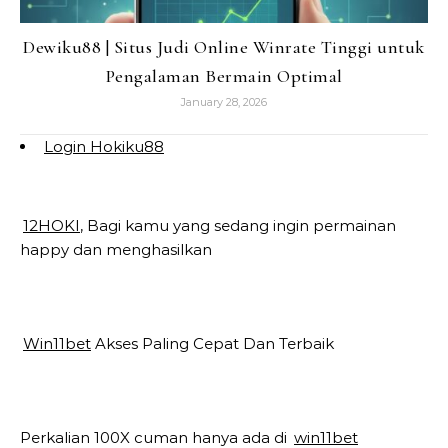
Dewiku88 | Situs Judi Online Winrate Tinggi untuk
Pengalaman Bermain Optimal
January 28, 2026
Login Hokiku88
12HOKI
, Bagi kamu yang sedang ingin permainan
happy dan menghasilkan
Win11bet
Akses Paling Cepat Dan Terbaik
Perkalian 100X cuman hanya ada di
win11bet