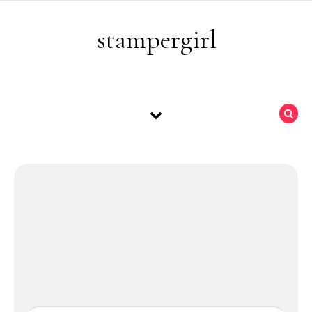
Skip to content
stampergirl