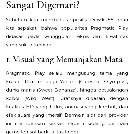
Sangat Digemari?
Sebelum kita membahas spesifik Dewiku88, mari
kita sepakati bahwa popularitas Pragmatic Play
didasari pada keunggulan teknis dan kreatifitas
yang sulit ditandingi.
1. Visual yang Memanjakan Mata
Pragmatic Play selalu mengusung tema yang
kreatif. Dari mitologi Yunani (Gates of Olympus),
dunia manis (Sweet Bonanza), hingga petualangan
koboi (Wild West). Grafisnya didesain dengan
kualitas HD yang halus, animasi yang lembut, dan
efek suara yang imersif. Bermain slot dari provider
ini memberikan sensasi seperti sedang bermain
game konsol berkualitas tinggi.