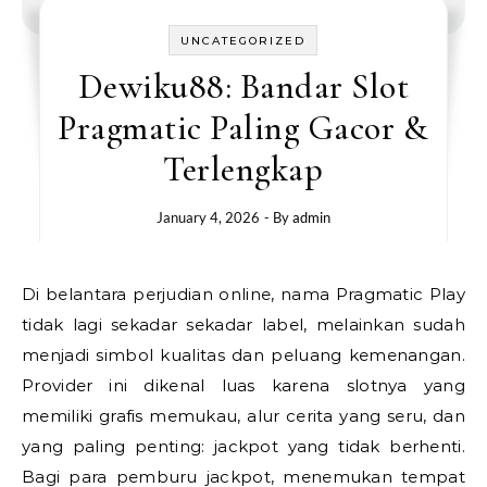
UNCATEGORIZED
Dewiku88: Bandar Slot
Pragmatic Paling Gacor &
Terlengkap
January 4, 2026
- By
admin
Di belantara perjudian online, nama Pragmatic Play
tidak lagi sekadar sekadar label, melainkan sudah
menjadi simbol kualitas dan peluang kemenangan.
Provider ini dikenal luas karena slotnya yang
memiliki grafis memukau, alur cerita yang seru, dan
yang paling penting: jackpot yang tidak berhenti.
Bagi para pemburu jackpot, menemukan tempat