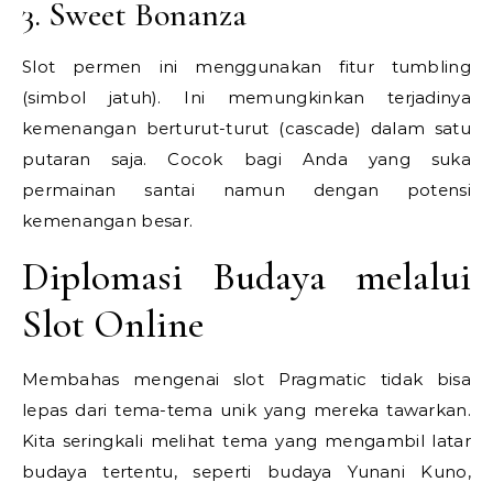
3. Sweet Bonanza
Slot permen ini menggunakan fitur tumbling
(simbol jatuh). Ini memungkinkan terjadinya
kemenangan berturut-turut (cascade) dalam satu
putaran saja. Cocok bagi Anda yang suka
permainan santai namun dengan potensi
kemenangan besar.
Diplomasi Budaya melalui
Slot Online
Membahas mengenai slot Pragmatic tidak bisa
lepas dari tema-tema unik yang mereka tawarkan.
Kita seringkali melihat tema yang mengambil latar
budaya tertentu, seperti budaya Yunani Kuno,