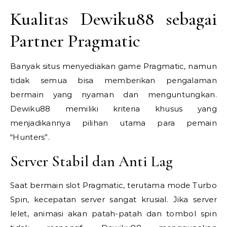
Kualitas Dewiku88 sebagai
Partner Pragmatic
Banyak situs menyediakan game Pragmatic, namun
tidak semua bisa memberikan pengalaman
bermain yang nyaman dan menguntungkan.
Dewiku88 memiliki kriteria khusus yang
menjadikannya pilihan utama para pemain
“Hunters”.
Server Stabil dan Anti Lag
Saat bermain slot Pragmatic, terutama mode Turbo
Spin, kecepatan server sangat krusial. Jika server
lelet, animasi akan patah-patah dan tombol spin