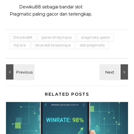
Dewiku88 sebagai bandar slot
Pragmatic paling gacor dan terlengkap.
Dewiku88
gates of olympus
pragmatic gacor
rtp live
situs slot terpercaya
slot pragmatic
RELATED POSTS