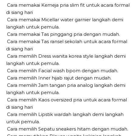
Cara memakai Kemeja pria slim fit untuk acara formal
di siang hari
Cara memakai Micellar water garnier langkah demi
langkah untuk pemula.
Cara memakai Tas pinggang pria dengan mudah.
Cara memakai Tas ransel sekolah untuk acara formal
di siang hari
Cara memilih Dress wanita korea style langkah demi
langkah untuk pemula.
Cara memilih Facial wash bpom dengan mudah.
Cara memilih Inner hijab rajut dengan mudah.
Cara memilih Jam tangan pria analog langkah demi
langkah untuk pemula.
Cara memilih Kaos oversized pria untuk acara formal
di siang hari
Cara memilih Lipstik wardah langkah demi langkah
untuk pemula.
Cara memilih Sepatu sneakers hitam dengan mudah.