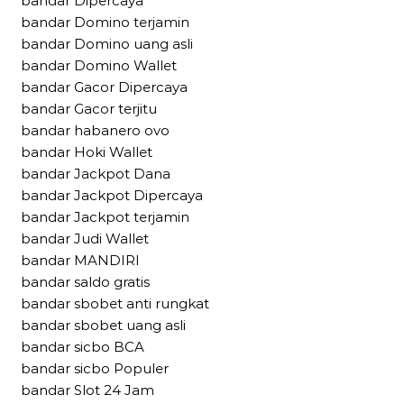
bandar Dipercaya
bandar Domino terjamin
bandar Domino uang asli
bandar Domino Wallet
bandar Gacor Dipercaya
bandar Gacor terjitu
bandar habanero ovo
bandar Hoki Wallet
bandar Jackpot Dana
bandar Jackpot Dipercaya
bandar Jackpot terjamin
bandar Judi Wallet
bandar MANDIRI
bandar saldo gratis
bandar sbobet anti rungkat
bandar sbobet uang asli
bandar sicbo BCA
bandar sicbo Populer
bandar Slot 24 Jam