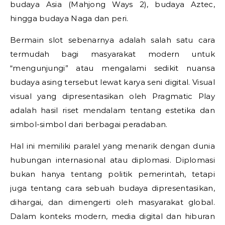
budaya Asia (Mahjong Ways 2), budaya Aztec,
hingga budaya Naga dan peri.
Bermain slot sebenarnya adalah salah satu cara
termudah bagi masyarakat modern untuk
“mengunjungi” atau mengalami sedikit nuansa
budaya asing tersebut lewat karya seni digital. Visual
visual yang dipresentasikan oleh Pragmatic Play
adalah hasil riset mendalam tentang estetika dan
simbol-simbol dari berbagai peradaban.
Hal ini memiliki paralel yang menarik dengan dunia
hubungan internasional atau diplomasi. Diplomasi
bukan hanya tentang politik pemerintah, tetapi
juga tentang cara sebuah budaya dipresentasikan,
dihargai, dan dimengerti oleh masyarakat global.
Dalam konteks modern, media digital dan hiburan