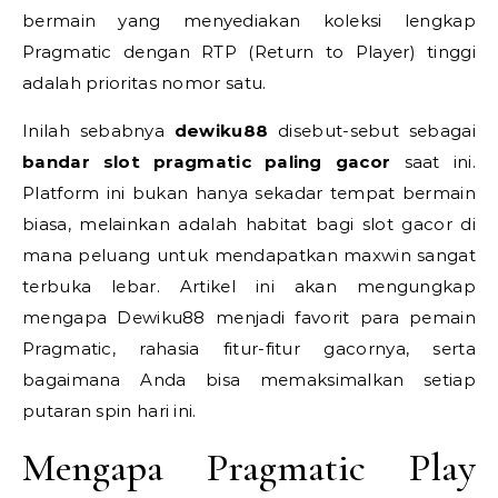
bermain yang menyediakan koleksi lengkap
Pragmatic dengan RTP (Return to Player) tinggi
adalah prioritas nomor satu.
Inilah sebabnya
dewiku88
disebut-sebut sebagai
bandar slot pragmatic paling gacor
saat ini.
Platform ini bukan hanya sekadar tempat bermain
biasa, melainkan adalah habitat bagi slot gacor di
mana peluang untuk mendapatkan maxwin sangat
terbuka lebar. Artikel ini akan mengungkap
mengapa Dewiku88 menjadi favorit para pemain
Pragmatic, rahasia fitur-fitur gacornya, serta
bagaimana Anda bisa memaksimalkan setiap
putaran spin hari ini.
Mengapa Pragmatic Play