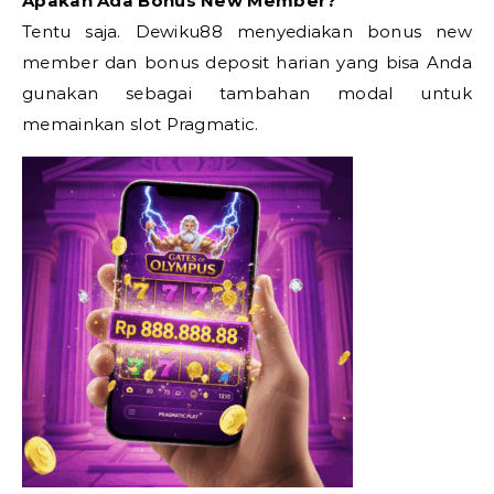
Apakah Ada Bonus New Member?
Tentu saja. Dewiku88 menyediakan bonus new
member dan bonus deposit harian yang bisa Anda
gunakan sebagai tambahan modal untuk
memainkan slot Pragmatic.