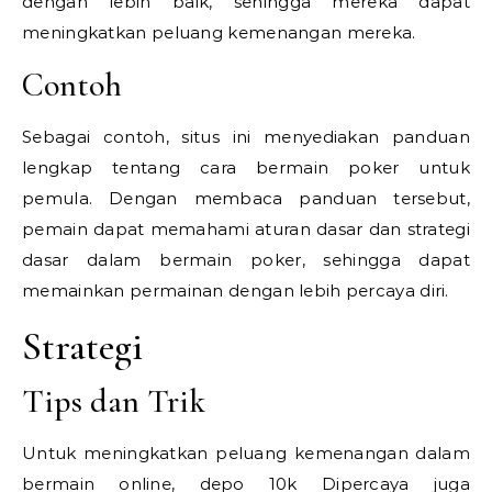
dengan lebih baik, sehingga mereka dapat
meningkatkan peluang kemenangan mereka.
Contoh
Sebagai contoh, situs ini menyediakan panduan
lengkap tentang cara bermain poker untuk
pemula. Dengan membaca panduan tersebut,
pemain dapat memahami aturan dasar dan strategi
dasar dalam bermain poker, sehingga dapat
memainkan permainan dengan lebih percaya diri.
Strategi
Tips dan Trik
Untuk meningkatkan peluang kemenangan dalam
bermain online, depo 10k Dipercaya juga