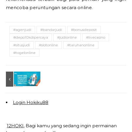
mencoba peruntungan secara online.
#agenjudi
#bandarjudi
#bonusdeposit
#depo10kdipercaya
#judionline
#livecasino
#situsjudi
#slotonline
#taruhanonline
#togelonline
Login Hokiku88
12HOKI
, Bagi kamu yang sedang ingin permainan