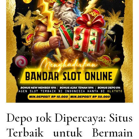
Depo 10k Dipercaya: Situs
Terbaik untuk Bermain