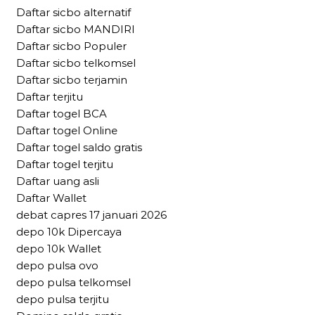
Daftar sicbo alternatif
Daftar sicbo MANDIRI
Daftar sicbo Populer
Daftar sicbo telkomsel
Daftar sicbo terjamin
Daftar terjitu
Daftar togel BCA
Daftar togel Online
Daftar togel saldo gratis
Daftar togel terjitu
Daftar uang asli
Daftar Wallet
debat capres 17 januari 2026
depo 10k Dipercaya
depo 10k Wallet
depo pulsa ovo
depo pulsa telkomsel
depo pulsa terjitu