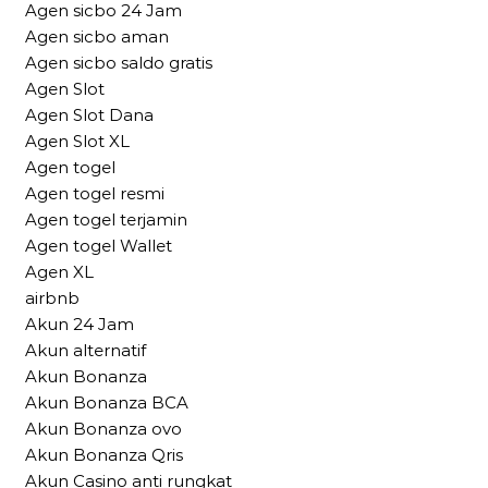
Agen sicbo 24 Jam
Agen sicbo aman
Agen sicbo saldo gratis
Agen Slot
Agen Slot Dana
Agen Slot XL
Agen togel
Agen togel resmi
Agen togel terjamin
Agen togel Wallet
Agen XL
airbnb
Akun 24 Jam
Akun alternatif
Akun Bonanza
Akun Bonanza BCA
Akun Bonanza ovo
Akun Bonanza Qris
Akun Casino anti rungkat