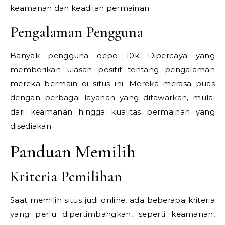
keamanan dan keadilan permainan.
Pengalaman Pengguna
Banyak pengguna depo 10k Dipercaya yang
memberikan ulasan positif tentang pengalaman
mereka bermain di situs ini. Mereka merasa puas
dengan berbagai layanan yang ditawarkan, mulai
dari keamanan hingga kualitas permainan yang
disediakan.
Panduan Memilih
Kriteria Pemilihan
Saat memilih situs judi online, ada beberapa kriteria
yang perlu dipertimbangkan, seperti keamanan,