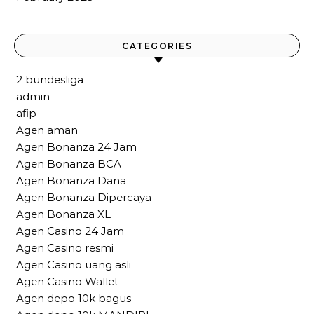
CATEGORIES
2 bundesliga
admin
afip
Agen aman
Agen Bonanza 24 Jam
Agen Bonanza BCA
Agen Bonanza Dana
Agen Bonanza Dipercaya
Agen Bonanza XL
Agen Casino 24 Jam
Agen Casino resmi
Agen Casino uang asli
Agen Casino Wallet
Agen depo 10k bagus