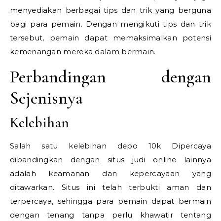
menyediakan berbagai tips dan trik yang berguna
bagi para pemain. Dengan mengikuti tips dan trik
tersebut, pemain dapat memaksimalkan potensi
kemenangan mereka dalam bermain.
Perbandingan dengan
Sejenisnya
Kelebihan
Salah satu kelebihan depo 10k Dipercaya
dibandingkan dengan situs judi online lainnya
adalah keamanan dan kepercayaan yang
ditawarkan. Situs ini telah terbukti aman dan
terpercaya, sehingga para pemain dapat bermain
dengan tenang tanpa perlu khawatir tentang