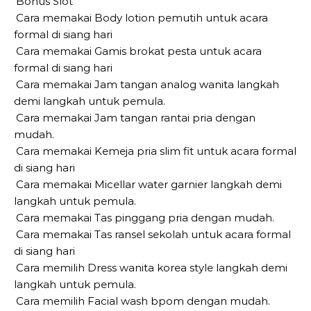
Bonus Slot
Cara memakai Body lotion pemutih untuk acara
formal di siang hari
Cara memakai Gamis brokat pesta untuk acara
formal di siang hari
Cara memakai Jam tangan analog wanita langkah
demi langkah untuk pemula.
Cara memakai Jam tangan rantai pria dengan
mudah.
Cara memakai Kemeja pria slim fit untuk acara formal
di siang hari
Cara memakai Micellar water garnier langkah demi
langkah untuk pemula.
Cara memakai Tas pinggang pria dengan mudah.
Cara memakai Tas ransel sekolah untuk acara formal
di siang hari
Cara memilih Dress wanita korea style langkah demi
langkah untuk pemula.
Cara memilih Facial wash bpom dengan mudah.