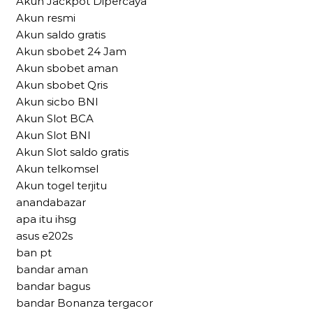
Akun Jackpot Dipercaya
Akun resmi
Akun saldo gratis
Akun sbobet 24 Jam
Akun sbobet aman
Akun sbobet Qris
Akun sicbo BNI
Akun Slot BCA
Akun Slot BNI
Akun Slot saldo gratis
Akun telkomsel
Akun togel terjitu
anandabazar
apa itu ihsg
asus e202s
ban pt
bandar aman
bandar bagus
bandar Bonanza tergacor