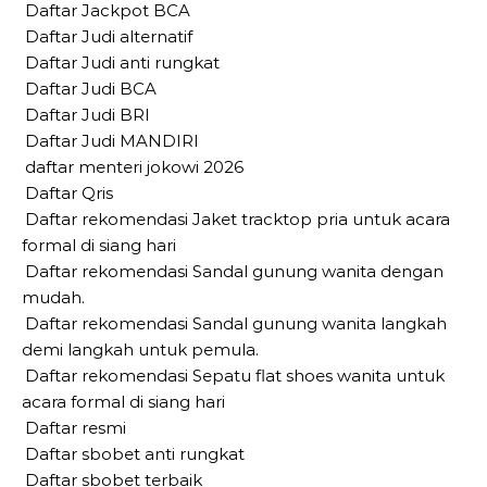
Daftar Jackpot BCA
Daftar Judi alternatif
Daftar Judi anti rungkat
Daftar Judi BCA
Daftar Judi BRI
Daftar Judi MANDIRI
daftar menteri jokowi 2026
Daftar Qris
Daftar rekomendasi Jaket tracktop pria untuk acara
formal di siang hari
Daftar rekomendasi Sandal gunung wanita dengan
mudah.
Daftar rekomendasi Sandal gunung wanita langkah
demi langkah untuk pemula.
Daftar rekomendasi Sepatu flat shoes wanita untuk
acara formal di siang hari
Daftar resmi
Daftar sbobet anti rungkat
Daftar sbobet terbaik