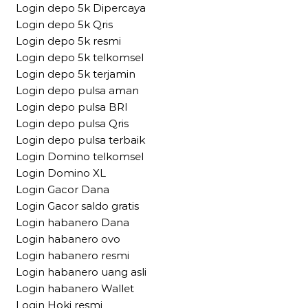
Login depo 5k Dipercaya
Login depo 5k Qris
Login depo 5k resmi
Login depo 5k telkomsel
Login depo 5k terjamin
Login depo pulsa aman
Login depo pulsa BRI
Login depo pulsa Qris
Login depo pulsa terbaik
Login Domino telkomsel
Login Domino XL
Login Gacor Dana
Login Gacor saldo gratis
Login habanero Dana
Login habanero ovo
Login habanero resmi
Login habanero uang asli
Login habanero Wallet
Login Hoki resmi