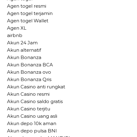
Agen togel resmi
Agen togel terjamin
Agen togel Wallet
Agen XL
airbnb
Akun 24 Jam
Akun alternatif
Akun Bonanza
Akun Bonanza BCA
Akun Bonanza ovo
Akun Bonanza Qris
Akun Casino anti rungkat
Akun Casino resmi
Akun Casino saldo gratis
Akun Casino terjitu
Akun Casino uang asli
Akun depo 10k aman
Akun depo pulsa BNI