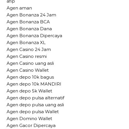
afip
Agen aman
Agen Bonanza 24 Jam
Agen Bonanza BCA
Agen Bonanza Dana
Agen Bonanza Dipercaya
Agen Bonanza XL
Agen Casino 24 Jam
Agen Casino resmi
Agen Casino uang asli
Agen Casino Wallet
Agen depo 10k bagus
Agen depo 10k MANDIRI
Agen depo 5k Wallet
Agen depo pulsa alternatif
Agen depo pulsa uang asli
Agen depo pulsa Wallet
Agen Domino Wallet
Agen Gacor Dipercaya