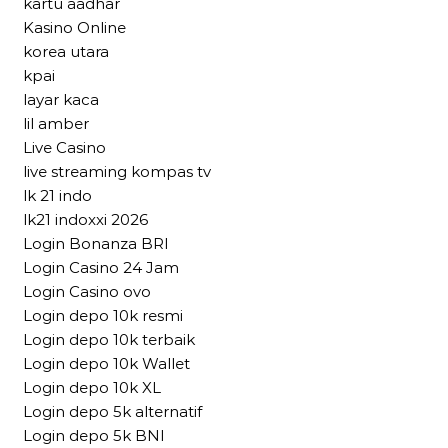
kartu aadhar
Kasino Online
korea utara
kpai
layar kaca
lil amber
Live Casino
live streaming kompas tv
lk 21 indo
lk21 indoxxi 2026
Login Bonanza BRI
Login Casino 24 Jam
Login Casino ovo
Login depo 10k resmi
Login depo 10k terbaik
Login depo 10k Wallet
Login depo 10k XL
Login depo 5k alternatif
Login depo 5k BNI