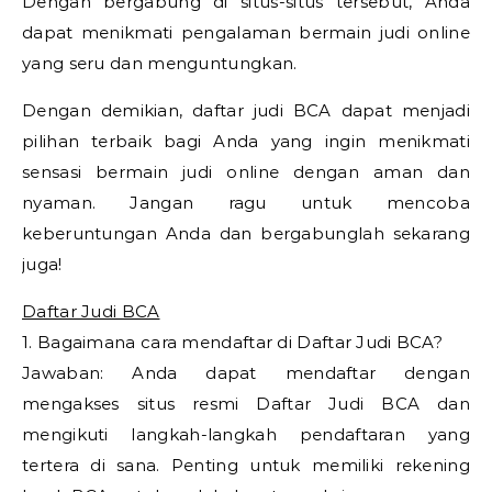
Dengan bergabung di situs-situs tersebut, Anda
dapat menikmati pengalaman bermain judi online
yang seru dan menguntungkan.
Dengan demikian, daftar judi BCA dapat menjadi
pilihan terbaik bagi Anda yang ingin menikmati
sensasi bermain judi online dengan aman dan
nyaman. Jangan ragu untuk mencoba
keberuntungan Anda dan bergabunglah sekarang
juga!
Daftar Judi BCA
1. Bagaimana cara mendaftar di Daftar Judi BCA?
Jawaban: Anda dapat mendaftar dengan
mengakses situs resmi Daftar Judi BCA dan
mengikuti langkah-langkah pendaftaran yang
tertera di sana. Penting untuk memiliki rekening