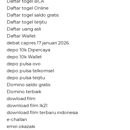
Daftar togel BCA
Daftar togel Online
Daftar togel saldo gratis
Daftar togel terjitu
Daftar uang asli
Daftar Wallet
debat capres 17 januari 2026
depo 10k Dipercaya
depo 10k Wallet
depo pulsa ovo
depo pulsa telkomsel
depo pulsa terjitu
Domino saldo gratis
Domino terbaik
dowload film
download film lk21
download film terbaru indonesia
e-challan
emiri okazaki