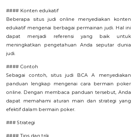
#### Konten edukatif
Beberapa situs judi online menyediakan konten
edukatif mengenai berbagai permainan judi. Hal ini
dapat menjadi referensi yang baik untuk
meningkatkan pengetahuan Anda seputar dunia
judi.
#### Contoh
Sebagai contoh, situs judi BCA A menyediakan
panduan lengkap mengenai cara bermain poker
online. Dengan membaca panduan tersebut, Anda
dapat memahami aturan main dan strategi yang
efektif dalam bermain poker.
### Strategi
#### Tips dan trik