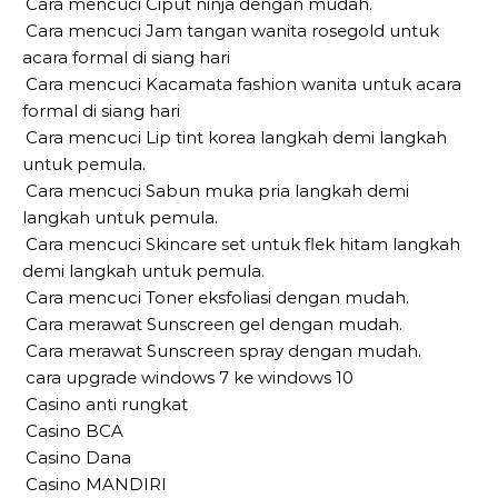
Cara mencuci Ciput ninja dengan mudah.
Cara mencuci Jam tangan wanita rosegold untuk
acara formal di siang hari
Cara mencuci Kacamata fashion wanita untuk acara
formal di siang hari
Cara mencuci Lip tint korea langkah demi langkah
untuk pemula.
Cara mencuci Sabun muka pria langkah demi
langkah untuk pemula.
Cara mencuci Skincare set untuk flek hitam langkah
demi langkah untuk pemula.
Cara mencuci Toner eksfoliasi dengan mudah.
Cara merawat Sunscreen gel dengan mudah.
Cara merawat Sunscreen spray dengan mudah.
cara upgrade windows 7 ke windows 10
Casino anti rungkat
Casino BCA
Casino Dana
Casino MANDIRI