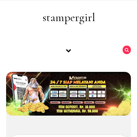
Skip to content
stampergirl