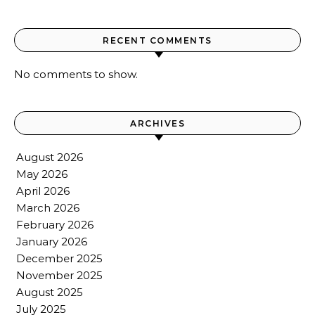
RECENT COMMENTS
No comments to show.
ARCHIVES
August 2026
May 2026
April 2026
March 2026
February 2026
January 2026
December 2025
November 2025
August 2025
July 2025