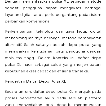
Dengan memanfaatkan pulsa XL sebagai metode
deposit, pengguna dapat mengakses berbagai
layanan digital tanpa perlu bergantung pada sistem
perbankan konvensional.
Perkembangan teknologi dan gaya hidup digital
mendorong lahirnya berbagai metode pembayaran
alternatif. Salah satunya adalah depo pulsa, yang
menawarkan kemudahan bagi pengguna dengan
mobilitas tinggi. Dalam konteks ini, daftar depo
pulsa XL hadir sebagai solusi yang menjembatani
kebutuhan akses cepat dan efisiensi transaksi.
Pengertian Daftar Depo Pulsa XL
Secara umum, daftar depo pulsa XL merujuk pada
proses pendaftaran akun pada sebuah platform
yang menyediakan opsi deposit menggunakan