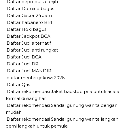
Daftar depo pulsa terjitu
Daftar Domino bagus
Daftar Gacor 24 Jam
Daftar habanero BRI
Daftar Hoki bagus
Daftar Jackpot BCA
Daftar Judi alternatif
Daftar Judi anti rungkat
Daftar Judi BCA
Daftar Judi BRI
Daftar Judi MANDIRI
daftar menteri jokowi 2026
Daftar Qris
Daftar rekomendasi Jaket tracktop pria untuk acara
formal di siang hari
Daftar rekomendasi Sandal gunung wanita dengan
mudah.
Daftar rekomendasi Sandal gunung wanita langkah
demi langkah untuk pemula.