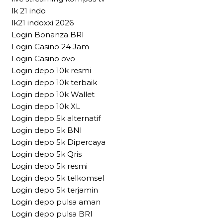
lk 21 indo
lk21 indoxxi 2026
Login Bonanza BRI
Login Casino 24 Jam
Login Casino ovo
Login depo 10k resmi
Login depo 10k terbaik
Login depo 10k Wallet
Login depo 10k XL
Login depo 5k alternatif
Login depo 5k BNI
Login depo 5k Dipercaya
Login depo 5k Qris
Login depo 5k resmi
Login depo 5k telkomsel
Login depo 5k terjamin
Login depo pulsa aman
Login depo pulsa BRI