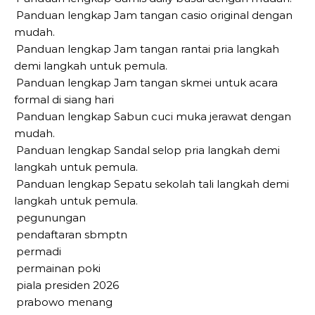
Panduan lengkap Jam tangan casio original dengan
mudah.
Panduan lengkap Jam tangan rantai pria langkah
demi langkah untuk pemula.
Panduan lengkap Jam tangan skmei untuk acara
formal di siang hari
Panduan lengkap Sabun cuci muka jerawat dengan
mudah.
Panduan lengkap Sandal selop pria langkah demi
langkah untuk pemula.
Panduan lengkap Sepatu sekolah tali langkah demi
langkah untuk pemula.
pegunungan
pendaftaran sbmptn
permadi
permainan poki
piala presiden 2026
prabowo menang