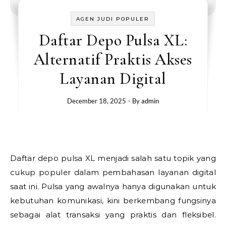
AGEN JUDI POPULER
Daftar Depo Pulsa XL:
Alternatif Praktis Akses
Layanan Digital
December 18, 2025
- By
admin
Daftar depo pulsa XL menjadi salah satu topik yang
cukup populer dalam pembahasan layanan digital
saat ini. Pulsa yang awalnya hanya digunakan untuk
kebutuhan komunikasi, kini berkembang fungsinya
sebagai alat transaksi yang praktis dan fleksibel.