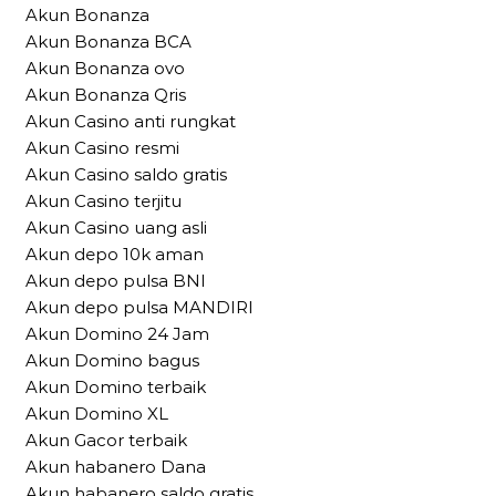
Akun Bonanza
Akun Bonanza BCA
Akun Bonanza ovo
Akun Bonanza Qris
Akun Casino anti rungkat
Akun Casino resmi
Akun Casino saldo gratis
Akun Casino terjitu
Akun Casino uang asli
Akun depo 10k aman
Akun depo pulsa BNI
Akun depo pulsa MANDIRI
Akun Domino 24 Jam
Akun Domino bagus
Akun Domino terbaik
Akun Domino XL
Akun Gacor terbaik
Akun habanero Dana
Akun habanero saldo gratis