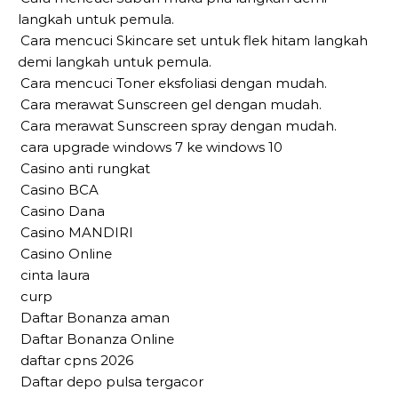
langkah untuk pemula.
Cara mencuci Skincare set untuk flek hitam langkah
demi langkah untuk pemula.
Cara mencuci Toner eksfoliasi dengan mudah.
Cara merawat Sunscreen gel dengan mudah.
Cara merawat Sunscreen spray dengan mudah.
cara upgrade windows 7 ke windows 10
Casino anti rungkat
Casino BCA
Casino Dana
Casino MANDIRI
Casino Online
cinta laura
curp
Daftar Bonanza aman
Daftar Bonanza Online
daftar cpns 2026
Daftar depo pulsa tergacor