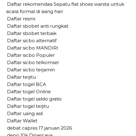
Daftar rekomendasi Sepatu flat shoes wanita untuk
acara formal di siang hari
Daftar resmi
Daftar sbobet anti rungkat
Daftar sbobet terbaik
Daftar sicbo alternatif
Daftar sicbo MANDIRI
Daftar sicbo Populer
Daftar sicbo telkomsel
Daftar sicbo terjamin
Daftar terjitu
Daftar togel BCA
Daftar togel Online
Daftar togel saldo gratis
Daftar togel terjitu
Daftar uang asli
Daftar Wallet
debat capres 17 januari 2026
depo 10k Dipercaya