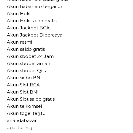
Akun habanero tergacor
Akun Hoki
Akun Hoki saldo gratis
Akun Jackpot BCA
Akun Jackpot Dipercaya
Akun resmi
Akun saldo gratis
Akun sbobet 24 Jam
Akun sbobet aman
Akun sbobet Qris
Akun sicbo BNI
Akun Slot BCA
Akun Slot BNI
Akun Slot saldo gratis
Akun telkomsel
Akun togel terjitu
anandabazar
apa itu ihsg