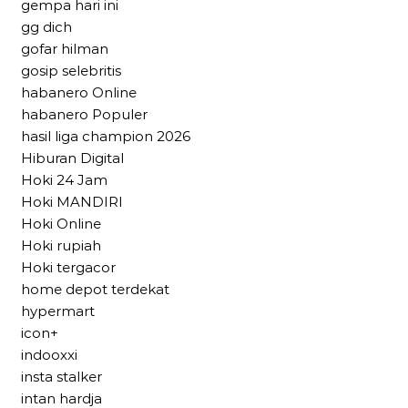
gempa hari ini
gg dich
gofar hilman
gosip selebritis
habanero Online
habanero Populer
hasil liga champion 2026
Hiburan Digital
Hoki 24 Jam
Hoki MANDIRI
Hoki Online
Hoki rupiah
Hoki tergacor
home depot terdekat
hypermart
icon+
indooxxi
insta stalker
intan hardja