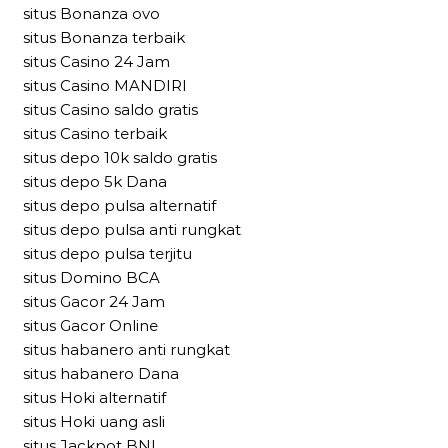
situs Bonanza ovo
situs Bonanza terbaik
situs Casino 24 Jam
situs Casino MANDIRI
situs Casino saldo gratis
situs Casino terbaik
situs depo 10k saldo gratis
situs depo 5k Dana
situs depo pulsa alternatif
situs depo pulsa anti rungkat
situs depo pulsa terjitu
situs Domino BCA
situs Gacor 24 Jam
situs Gacor Online
situs habanero anti rungkat
situs habanero Dana
situs Hoki alternatif
situs Hoki uang asli
situs Jackpot BNI