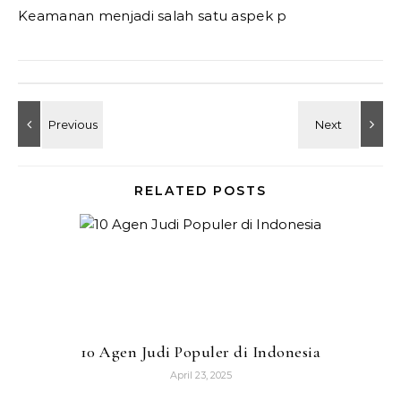
Keamanan menjadi salah satu aspek p
RELATED POSTS
10 Agen Judi Populer di Indonesia
April 23, 2025