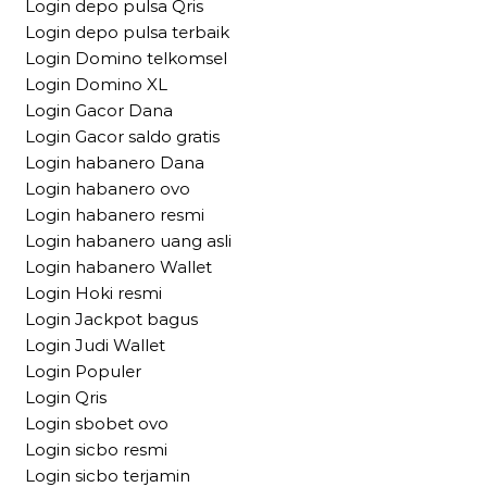
Login depo pulsa Qris
Login depo pulsa terbaik
Login Domino telkomsel
Login Domino XL
Login Gacor Dana
Login Gacor saldo gratis
Login habanero Dana
Login habanero ovo
Login habanero resmi
Login habanero uang asli
Login habanero Wallet
Login Hoki resmi
Login Jackpot bagus
Login Judi Wallet
Login Populer
Login Qris
Login sbobet ovo
Login sicbo resmi
Login sicbo terjamin