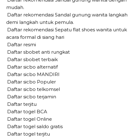
mudah.
Daftar rekomendasi Sandal gunung wanita langkah
demi langkah untuk pemula.
Daftar rekomendasi Sepatu flat shoes wanita untuk
acara formal di siang hari
Daftar resmi
Daftar sbobet anti rungkat
Daftar sbobet terbaik
Daftar sicbo alternatif
Daftar sicbo MANDIRI
Daftar sicbo Populer
Daftar sicbo telkomsel
Daftar sicbo terjamin
Daftar terjitu
Daftar togel BCA
Daftar togel Online
Daftar togel saldo gratis
Daftar togel terjitu