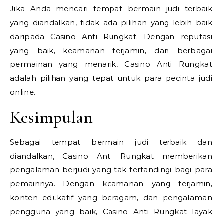
Jika Anda mencari tempat bermain judi terbaik
yang diandalkan, tidak ada pilihan yang lebih baik
daripada Casino Anti Rungkat. Dengan reputasi
yang baik, keamanan terjamin, dan berbagai
permainan yang menarik, Casino Anti Rungkat
adalah pilihan yang tepat untuk para pecinta judi
online.
Kesimpulan
Sebagai tempat bermain judi terbaik dan
diandalkan, Casino Anti Rungkat memberikan
pengalaman berjudi yang tak tertandingi bagi para
pemainnya. Dengan keamanan yang terjamin,
konten edukatif yang beragam, dan pengalaman
pengguna yang baik, Casino Anti Rungkat layak