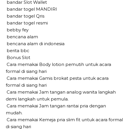
bandar Slot Wallet
bandar togel MANDIRI
bandar togel Qris
bandar togel resmi
bebby fey
bencana alam
bencana alam di indonesia
berita bbc
Bonus Slot
Cara memakai Body lotion pemutih untuk acara
formal di siang hari
Cara memakai Gamis brokat pesta untuk acara
formal di siang hari
Cara memakai Jam tangan analog wanita langkah
demi langkah untuk pemula.
Cara memakai Jam tangan rantai pria dengan
mudah.
Cara memakai Kemeja pria slim fit untuk acara formal
di siang hari