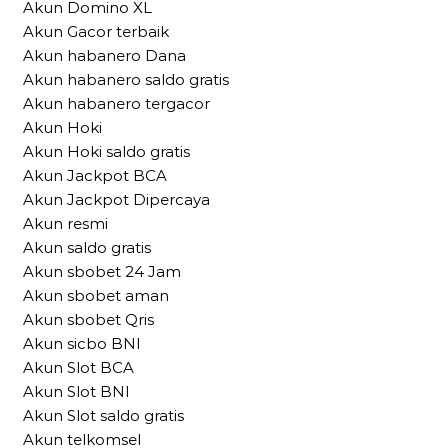
Akun Domino XL
Akun Gacor terbaik
Akun habanero Dana
Akun habanero saldo gratis
Akun habanero tergacor
Akun Hoki
Akun Hoki saldo gratis
Akun Jackpot BCA
Akun Jackpot Dipercaya
Akun resmi
Akun saldo gratis
Akun sbobet 24 Jam
Akun sbobet aman
Akun sbobet Qris
Akun sicbo BNI
Akun Slot BCA
Akun Slot BNI
Akun Slot saldo gratis
Akun telkomsel