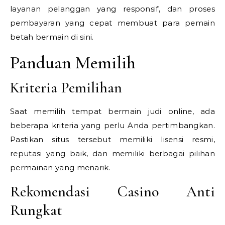
layanan pelanggan yang responsif, dan proses
pembayaran yang cepat membuat para pemain
betah bermain di sini.
Panduan Memilih
Kriteria Pemilihan
Saat memilih tempat bermain judi online, ada
beberapa kriteria yang perlu Anda pertimbangkan.
Pastikan situs tersebut memiliki lisensi resmi,
reputasi yang baik, dan memiliki berbagai pilihan
permainan yang menarik.
Rekomendasi Casino Anti
Rungkat