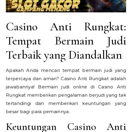
Casino Anti Rungkat:
Tempat Bermain Judi
Terbaik yang Diandalkan
Apakah Anda mencari tempat bermain judi yang
terpercaya dan aman? Casino Anti Rungkat adalah
jawabannya! Bermain judi online di Casino Anti
Rungkat memberikan pengalaman berjudi yang tak
tertandingi dan memberikan keuntungan yang
besar bagi para pemainnya.
Keuntungan Casino Anti