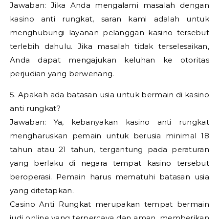
Jawaban: Jika Anda mengalami masalah dengan
kasino anti rungkat, saran kami adalah untuk
menghubungi layanan pelanggan kasino tersebut
terlebih dahulu. Jika masalah tidak terselesaikan,
Anda dapat mengajukan keluhan ke otoritas
perjudian yang berwenang.
5. Apakah ada batasan usia untuk bermain di kasino
anti rungkat?
Jawaban: Ya, kebanyakan kasino anti rungkat
mengharuskan pemain untuk berusia minimal 18
tahun atau 21 tahun, tergantung pada peraturan
yang berlaku di negara tempat kasino tersebut
beroperasi. Pemain harus mematuhi batasan usia
yang ditetapkan.
Casino Anti Rungkat merupakan tempat bermain
judi online yang terpercaya dan aman, memberikan