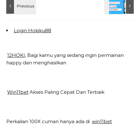
Login Hokiku88
12HOKI
, Bagi kamu yang sedang ingin permainan
happy dan menghasilkan
Win11bet
Akses Paling Cepat Dan Terbaik
Perkalian 100X cuman hanya ada di
win11bet