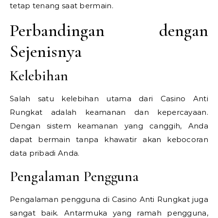
tetap tenang saat bermain.
Perbandingan dengan
Sejenisnya
Kelebihan
Salah satu kelebihan utama dari Casino Anti
Rungkat adalah keamanan dan kepercayaan.
Dengan sistem keamanan yang canggih, Anda
dapat bermain tanpa khawatir akan kebocoran
data pribadi Anda.
Pengalaman Pengguna
Pengalaman pengguna di Casino Anti Rungkat juga
sangat baik. Antarmuka yang ramah pengguna,