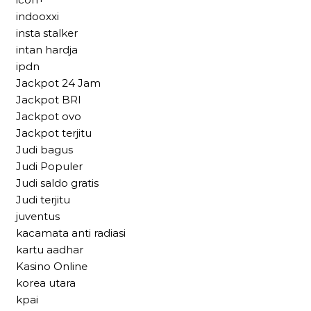
indooxxi
insta stalker
intan hardja
ipdn
Jackpot 24 Jam
Jackpot BRI
Jackpot ovo
Jackpot terjitu
Judi bagus
Judi Populer
Judi saldo gratis
Judi terjitu
juventus
kacamata anti radiasi
kartu aadhar
Kasino Online
korea utara
kpai