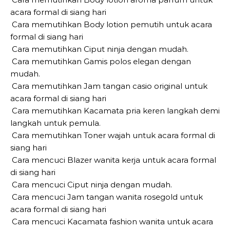
acara formal di siang hari
Cara memutihkan Body lotion pemutih untuk acara
formal di siang hari
Cara memutihkan Ciput ninja dengan mudah.
Cara memutihkan Gamis polos elegan dengan
mudah.
Cara memutihkan Jam tangan casio original untuk
acara formal di siang hari
Cara memutihkan Kacamata pria keren langkah demi
langkah untuk pemula.
Cara memutihkan Toner wajah untuk acara formal di
siang hari
Cara mencuci Blazer wanita kerja untuk acara formal
di siang hari
Cara mencuci Ciput ninja dengan mudah.
Cara mencuci Jam tangan wanita rosegold untuk
acara formal di siang hari
Cara mencuci Kacamata fashion wanita untuk acara