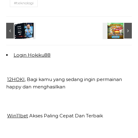
#teknologi
Login Hokiku88
12HOKI
, Bagi kamu yang sedang ingin permainan
happy dan menghasilkan
Win11bet
Akses Paling Cepat Dan Terbaik