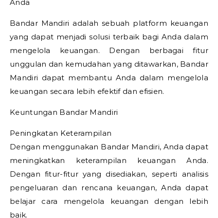
Anda
Bandar Mandiri adalah sebuah platform keuangan
yang dapat menjadi solusi terbaik bagi Anda dalam
mengelola keuangan. Dengan berbagai fitur
unggulan dan kemudahan yang ditawarkan, Bandar
Mandiri dapat membantu Anda dalam mengelola
keuangan secara lebih efektif dan efisien.
Keuntungan Bandar Mandiri
Peningkatan Keterampilan
Dengan menggunakan Bandar Mandiri, Anda dapat
meningkatkan keterampilan keuangan Anda.
Dengan fitur-fitur yang disediakan, seperti analisis
pengeluaran dan rencana keuangan, Anda dapat
belajar cara mengelola keuangan dengan lebih
baik.