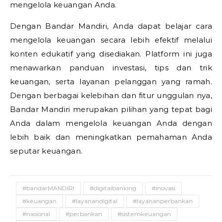
mengelola keuangan Anda.
Dengan Bandar Mandiri, Anda dapat belajar cara
mengelola keuangan secara lebih efektif melalui
konten edukatif yang disediakan. Platform ini juga
menawarkan panduan investasi, tips dan trik
keuangan, serta layanan pelanggan yang ramah.
Dengan berbagai kelebihan dan fitur unggulan nya,
Bandar Mandiri merupakan pilihan yang tepat bagi
Anda dalam mengelola keuangan Anda dengan
lebih baik dan meningkatkan pemahaman Anda
seputar keuangan.
#bandarMANDIRI
#digitalbanking
#inovasi
#keuangan
#layanandigital
#layananperbankan
#nasional
#perbankan
#sistemkeuangan