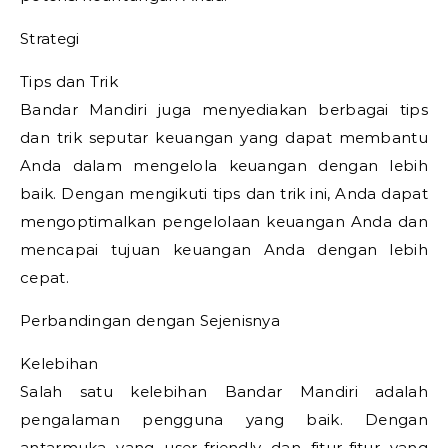
Strategi
Tips dan Trik
Bandar Mandiri juga menyediakan berbagai tips
dan trik seputar keuangan yang dapat membantu
Anda dalam mengelola keuangan dengan lebih
baik. Dengan mengikuti tips dan trik ini, Anda dapat
mengoptimalkan pengelolaan keuangan Anda dan
mencapai tujuan keuangan Anda dengan lebih
cepat.
Perbandingan dengan Sejenisnya
Kelebihan
Salah satu kelebihan Bandar Mandiri adalah
pengalaman pengguna yang baik. Dengan
antarmuka yang user-friendly dan fitur-fitur yang