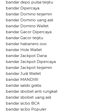
bandar depo pulsa terjitu
bandar Dipercaya
bandar Domino terjamin
bandar Domino uang asli
bandar Domino Wallet
bandar Gacor Dipercaya
bandar Gacor terjitu
bandar habanero ovo
bandar Hoki Wallet
bandar Jackpot Dana
bandar Jackpot Dipercaya
bandar Jackpot terjamin
bandar Judi Wallet
bandar MANDIRI
bandar saldo gratis
bandar sbobet anti rungkat
bandar sbobet uang asli
bandar sicbo BCA
bandar sicbo Populer