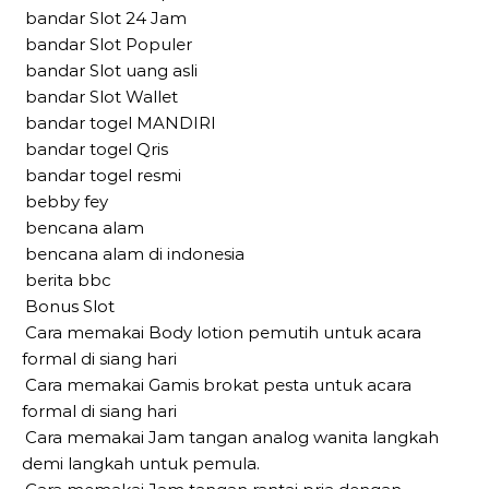
bandar Slot 24 Jam
bandar Slot Populer
bandar Slot uang asli
bandar Slot Wallet
bandar togel MANDIRI
bandar togel Qris
bandar togel resmi
bebby fey
bencana alam
bencana alam di indonesia
berita bbc
Bonus Slot
Cara memakai Body lotion pemutih untuk acara
formal di siang hari
Cara memakai Gamis brokat pesta untuk acara
formal di siang hari
Cara memakai Jam tangan analog wanita langkah
demi langkah untuk pemula.