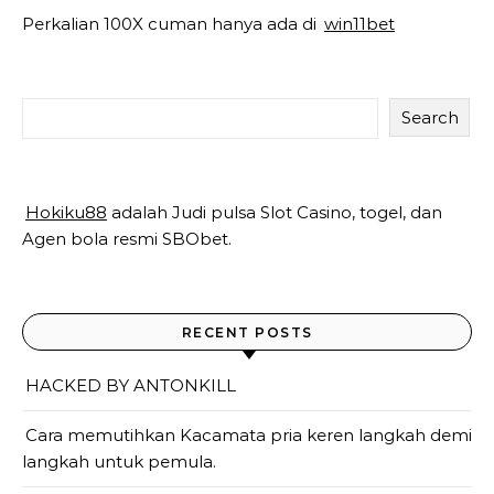
Perkalian 100X cuman hanya ada di
win11bet
Search
Hokiku88
adalah Judi pulsa Slot Casino, togel, dan
Agen bola resmi SBObet.
RECENT POSTS
HACKED BY ANTONKILL
Cara memutihkan Kacamata pria keren langkah demi
langkah untuk pemula.