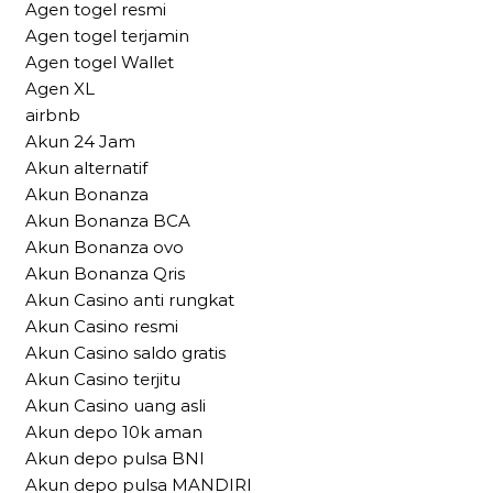
Agen togel resmi
Agen togel terjamin
Agen togel Wallet
Agen XL
airbnb
Akun 24 Jam
Akun alternatif
Akun Bonanza
Akun Bonanza BCA
Akun Bonanza ovo
Akun Bonanza Qris
Akun Casino anti rungkat
Akun Casino resmi
Akun Casino saldo gratis
Akun Casino terjitu
Akun Casino uang asli
Akun depo 10k aman
Akun depo pulsa BNI
Akun depo pulsa MANDIRI