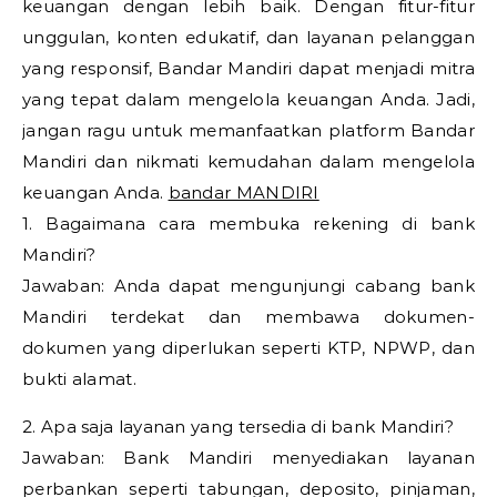
keuangan dengan lebih baik. Dengan fitur-fitur
unggulan, konten edukatif, dan layanan pelanggan
yang responsif, Bandar Mandiri dapat menjadi mitra
yang tepat dalam mengelola keuangan Anda. Jadi,
jangan ragu untuk memanfaatkan platform Bandar
Mandiri dan nikmati kemudahan dalam mengelola
keuangan Anda.
bandar MANDIRI
1. Bagaimana cara membuka rekening di bank
Mandiri?
Jawaban: Anda dapat mengunjungi cabang bank
Mandiri terdekat dan membawa dokumen-
dokumen yang diperlukan seperti KTP, NPWP, dan
bukti alamat.
2. Apa saja layanan yang tersedia di bank Mandiri?
Jawaban: Bank Mandiri menyediakan layanan
perbankan seperti tabungan, deposito, pinjaman,