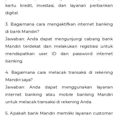
kartu kredit, investasi, dan layanan perbankan
digital.
3. Bagaimana cara mengaktifkan internet banking
di bank Mandiri?
Jawaban: Anda dapat mengunjungi cabang bank
Mandiri terdekat dan melakukan registrasi untuk
mendapatkan user ID dan password internet
banking.
4. Bagaimana cara melacak transaksi di rekening
Mandiri saya?
Jawaban: Anda dapat menggunakan layanan
internet banking atau mobile banking Mandiri
untuk melacak transaksi di rekening Anda.
5. Apakah bank Mandiri memiliki layanan customer