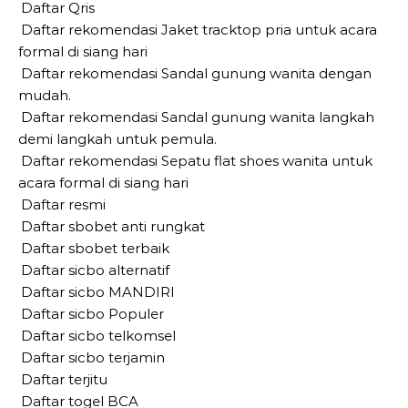
Daftar Qris
Daftar rekomendasi Jaket tracktop pria untuk acara
formal di siang hari
Daftar rekomendasi Sandal gunung wanita dengan
mudah.
Daftar rekomendasi Sandal gunung wanita langkah
demi langkah untuk pemula.
Daftar rekomendasi Sepatu flat shoes wanita untuk
acara formal di siang hari
Daftar resmi
Daftar sbobet anti rungkat
Daftar sbobet terbaik
Daftar sicbo alternatif
Daftar sicbo MANDIRI
Daftar sicbo Populer
Daftar sicbo telkomsel
Daftar sicbo terjamin
Daftar terjitu
Daftar togel BCA