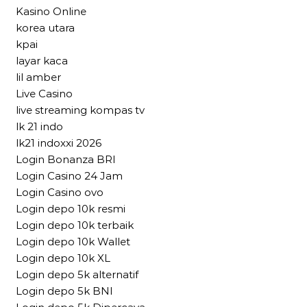
Kasino Online
korea utara
kpai
layar kaca
lil amber
Live Casino
live streaming kompas tv
lk 21 indo
lk21 indoxxi 2026
Login Bonanza BRI
Login Casino 24 Jam
Login Casino ovo
Login depo 10k resmi
Login depo 10k terbaik
Login depo 10k Wallet
Login depo 10k XL
Login depo 5k alternatif
Login depo 5k BNI