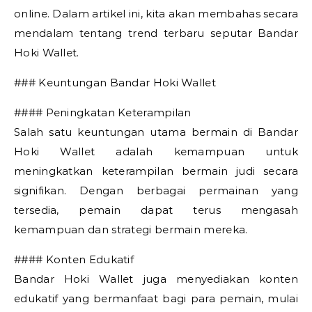
online. Dalam artikel ini, kita akan membahas secara
mendalam tentang trend terbaru seputar Bandar
Hoki Wallet.
### Keuntungan Bandar Hoki Wallet
#### Peningkatan Keterampilan
Salah satu keuntungan utama bermain di Bandar
Hoki Wallet adalah kemampuan untuk
meningkatkan keterampilan bermain judi secara
signifikan. Dengan berbagai permainan yang
tersedia, pemain dapat terus mengasah
kemampuan dan strategi bermain mereka.
#### Konten Edukatif
Bandar Hoki Wallet juga menyediakan konten
edukatif yang bermanfaat bagi para pemain, mulai