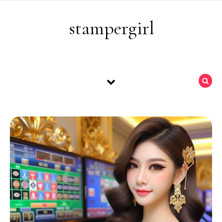
Skip to content
stampergirl