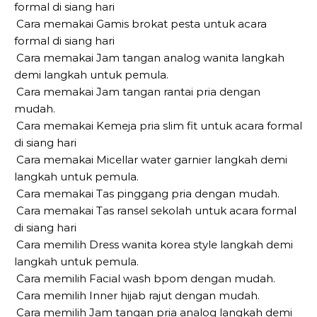
formal di siang hari
Cara memakai Gamis brokat pesta untuk acara
formal di siang hari
Cara memakai Jam tangan analog wanita langkah
demi langkah untuk pemula.
Cara memakai Jam tangan rantai pria dengan
mudah.
Cara memakai Kemeja pria slim fit untuk acara formal
di siang hari
Cara memakai Micellar water garnier langkah demi
langkah untuk pemula.
Cara memakai Tas pinggang pria dengan mudah.
Cara memakai Tas ransel sekolah untuk acara formal
di siang hari
Cara memilih Dress wanita korea style langkah demi
langkah untuk pemula.
Cara memilih Facial wash bpom dengan mudah.
Cara memilih Inner hijab rajut dengan mudah.
Cara memilih Jam tangan pria analog langkah demi