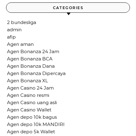
CATEGORIES
2 bundesliga
admin
afip
Agen aman
Agen Bonanza 24 Jam
Agen Bonanza BCA
Agen Bonanza Dana
Agen Bonanza Dipercaya
Agen Bonanza XL
Agen Casino 24 Jam
Agen Casino resmi
Agen Casino uang asli
Agen Casino Wallet
Agen depo 10k bagus
Agen depo 10k MANDIRI
Agen depo 5k Wallet