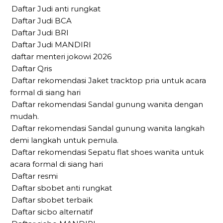
Daftar Judi anti rungkat
Daftar Judi BCA
Daftar Judi BRI
Daftar Judi MANDIRI
daftar menteri jokowi 2026
Daftar Qris
Daftar rekomendasi Jaket tracktop pria untuk acara
formal di siang hari
Daftar rekomendasi Sandal gunung wanita dengan
mudah.
Daftar rekomendasi Sandal gunung wanita langkah
demi langkah untuk pemula.
Daftar rekomendasi Sepatu flat shoes wanita untuk
acara formal di siang hari
Daftar resmi
Daftar sbobet anti rungkat
Daftar sbobet terbaik
Daftar sicbo alternatif