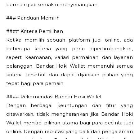
bermain judi semakin menyenangkan.
### Panduan Memilih
#### Kriteria Pemilihan
Ketika memilih sebuah platform judi online, ada
beberapa kriteria yang perlu dipertimbangkan,
seperti keamanan, variasi permainan, dan layanan
pelanggan. Bandar Hoki Wallet memenuhi semua
kriteria tersebut dan dapat dijadikan pilihan yang
tepat bagi para pemain.
#### Rekomendasi Bandar Hoki Wallet
Dengan berbagai keuntungan dan fitur yang
ditawarkan, tidak mengherankan jika Bandar Hoki
Wallet menjadi pilihan utama bagi para pecinta judi
online. Dengan reputasi yang baik dan pengalaman