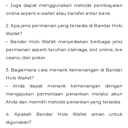
– Juga dapat menggunakan metode pembayaran
online seperti e-wallet atau transfer antar bank.
2. Apa jenis permainan yang tersedia di Bandar Hoki
Wallet?
– Bandar Hoki Wallet menyediakan berbagai jenis
permainan seperti taruhan olahraga, slot online, live
casino, dan poker.
3. Bagaimana cara menarik kemenangan di Bandar
Hoki Wallet?
– Anda dapat menarik kemenangan dengan
mengajukan permintaan penarikan melalui akun
Anda dan memilih metode penarikan yang tersedia.
4. Apakah Bandar Hoki Wallet aman untuk
digunakan?