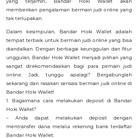
yang terjamin, Bandar Hoki Wallet akan
memberikan pengalaman bermain judi online yang
tak terlupakan.
Dalam kesimpulan, Bandar Hoki Wallet adalah
tempat terbaik untuk bermain judi online yang bisa
diandalkan. Dengan berbagai keunggulan dan fitur
unggulan, Bandar Hoki Wallet menjadi pilihan yang
sangat direkomendasikan bagi para pemain judi
online. Jadi, tunggu apalagi? Bergabunglah
sekarang dan rasakan sensasi bermain judi online di
Bandar Hoki Wallet!
1. Bagaimana cara melakukan deposit di Bandar
Hoki Wallet?
– Anda dapat melakukan deposit dengan
mentransfer dana melalui rekening bank terdaftar
Bandar Hoki Wallet.