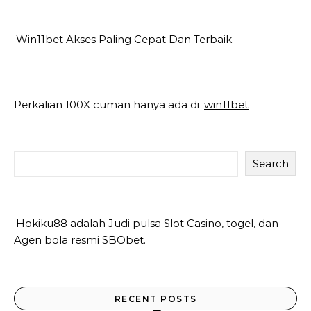
Win11bet
Akses Paling Cepat Dan Terbaik
Perkalian 100X cuman hanya ada di
win11bet
Search
Hokiku88
adalah Judi pulsa Slot Casino, togel, dan
Agen bola resmi SBObet.
RECENT POSTS