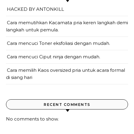
HACKED BY ANTONKILL
Cara memutihkan Kacamata pria keren langkah demi
langkah untuk pemula.
Cara mencuci Toner eksfoliasi dengan mudah.
Cara mencuci Ciput ninja dengan mudah.
Cara memilih Kaos oversized pria untuk acara formal
di siang hari
RECENT COMMENTS
No comments to show.