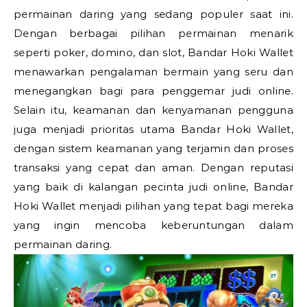
permainan daring yang sedang populer saat ini.
Dengan berbagai pilihan permainan menarik
seperti poker, domino, dan slot, Bandar Hoki Wallet
menawarkan pengalaman bermain yang seru dan
menegangkan bagi para penggemar judi online.
Selain itu, keamanan dan kenyamanan pengguna
juga menjadi prioritas utama Bandar Hoki Wallet,
dengan sistem keamanan yang terjamin dan proses
transaksi yang cepat dan aman. Dengan reputasi
yang baik di kalangan pecinta judi online, Bandar
Hoki Wallet menjadi pilihan yang tepat bagi mereka
yang ingin mencoba keberuntungan dalam
permainan daring.