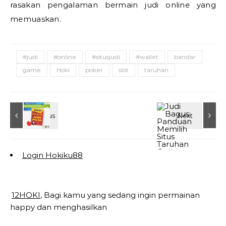
rasakan pengalaman bermain judi online yang
memuaskan.
#judi
#online
#situsjudi
#wallet
bandar
game
Hoki
poker
slot
taruhan
Login Hokiku88
12HOKI
, Bagi kamu yang sedang ingin permainan
happy dan menghasilkan