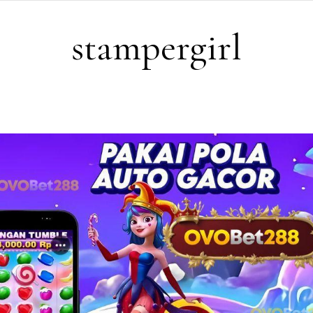
stampergirl