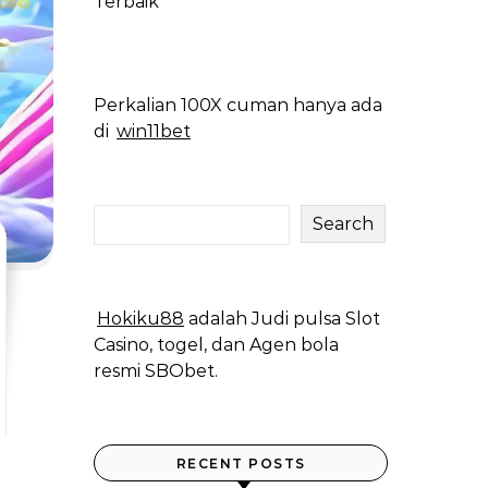
Terbaik
Perkalian 100X cuman hanya ada
di
win11bet
Search
Hokiku88
adalah Judi pulsa Slot
Casino, togel, dan Agen bola
resmi SBObet.
RECENT POSTS