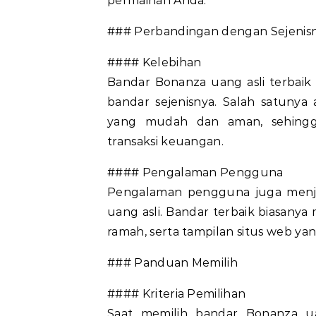
permainan Anda.
### Perbandingan dengan Sejenis
#### Kelebihan
Bandar Bonanza uang asli terbaik
bandar sejenisnya. Salah satuny
yang mudah dan aman, sehing
transaksi keuangan.
#### Pengalaman Pengguna
Pengalaman pengguna juga menja
uang asli. Bandar terbaik biasany
ramah, serta tampilan situs web ya
### Panduan Memilih
#### Kriteria Pemilihan
Saat memilih bandar Bonanza ua