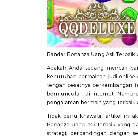
Bandar Bonanza Uang Asli Terbaik
Apakah Anda sedang mencari ba
kebutuhan permainan judi online A
tengah pesatnya perkembangan te
bermunculan di internet. Namun
pengalaman bermain yang terbaik 
Tidak perlu khawatir, artikel ini
Bonanza uang asli terbaik yang 
strategi, perbandingan dengan s