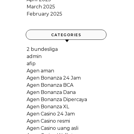
March 2025
February 2025
CATEGORIES
2 bundesliga
admin
afip
Agen aman
Agen Bonanza 24 Jam
Agen Bonanza BCA
Agen Bonanza Dana
Agen Bonanza Dipercaya
Agen Bonanza XL
Agen Casino 24 Jam
Agen Casino resmi
Agen Casino uang asli