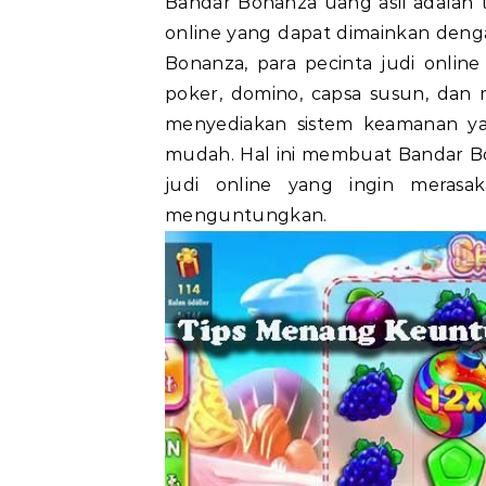
Bandar Bonanza uang asli adalah tempat yang menyediakan berbagai permainan judi
online yang dapat dimainkan den
Bonanza, para pecinta judi online
poker, domino, capsa susun, dan m
menyediakan sistem keamanan yan
mudah. Hal ini membuat Bandar B
judi online yang ingin meras
menguntungkan.