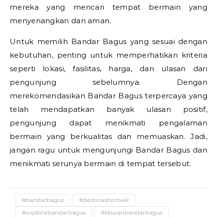
mereka yang mencari tempat bermain yang
menyenangkan dan aman.
Untuk memilih Bandar Bagus yang sesuai dengan
kebutuhan, penting untuk memperhatikan kriteria
seperti lokasi, fasilitas, harga, dan ulasan dari
pengunjung sebelumnya. Dengan
merekomendasikan Bandar Bagus terpercaya yang
telah mendapatkan banyak ulasan positif,
pengunjung dapat menikmati pengalaman
bermain yang berkualitas dan memuaskan. Jadi,
jangan ragu untuk mengunjungi Bandar Bagus dan
menikmati serunya bermain di tempat tersebut.
#bandarbagus
#destinasiterbaik
#explorebandarbagus
#liburanbandarbagus