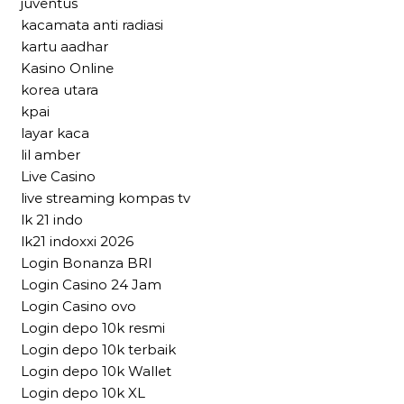
juventus
kacamata anti radiasi
kartu aadhar
Kasino Online
korea utara
kpai
layar kaca
lil amber
Live Casino
live streaming kompas tv
lk 21 indo
lk21 indoxxi 2026
Login Bonanza BRI
Login Casino 24 Jam
Login Casino ovo
Login depo 10k resmi
Login depo 10k terbaik
Login depo 10k Wallet
Login depo 10k XL