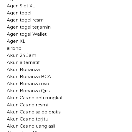
Agen Slot XL
Agen togel
Agen togel resmi
Agen togel terjamin
Agen togel Wallet
Agen XL
airbnb
Akun 24 Jam
Akun alternatif
Akun Bonanza
Akun Bonanza BCA
Akun Bonanza ovo
Akun Bonanza Qris
Akun Casino anti rungkat
Akun Casino resmi
Akun Casino saldo gratis
Akun Casino terjitu
Akun Casino uang asli