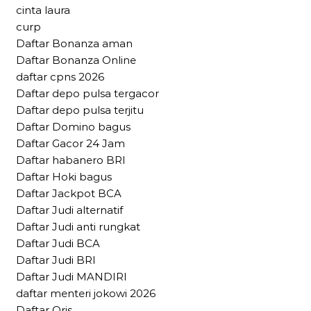
cinta laura
curp
Daftar Bonanza aman
Daftar Bonanza Online
daftar cpns 2026
Daftar depo pulsa tergacor
Daftar depo pulsa terjitu
Daftar Domino bagus
Daftar Gacor 24 Jam
Daftar habanero BRI
Daftar Hoki bagus
Daftar Jackpot BCA
Daftar Judi alternatif
Daftar Judi anti rungkat
Daftar Judi BCA
Daftar Judi BRI
Daftar Judi MANDIRI
daftar menteri jokowi 2026
Daftar Qris