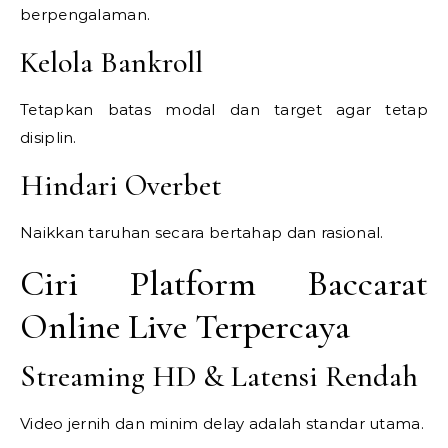
berpengalaman.
Kelola Bankroll
Tetapkan batas modal dan target agar tetap
disiplin.
Hindari Overbet
Naikkan taruhan secara bertahap dan rasional.
Ciri Platform Baccarat
Online Live Terpercaya
Streaming HD & Latensi Rendah
Video jernih dan minim delay adalah standar utama.