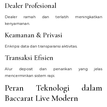
Dealer Profesional
Dealer ramah dan terlatih meningkatkan
kenyamanan.
Keamanan & Privasi
Enkripsi data dan transparansi aktivitas.
Transaksi Efisien
Alur deposit dan penarikan yang jelas
mencerminkan sistem rapi.
Peran Teknologi dalam
Baccarat Live Modern