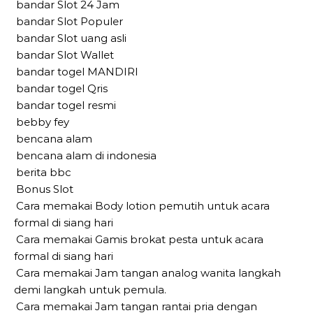
bandar Slot 24 Jam
bandar Slot Populer
bandar Slot uang asli
bandar Slot Wallet
bandar togel MANDIRI
bandar togel Qris
bandar togel resmi
bebby fey
bencana alam
bencana alam di indonesia
berita bbc
Bonus Slot
Cara memakai Body lotion pemutih untuk acara
formal di siang hari
Cara memakai Gamis brokat pesta untuk acara
formal di siang hari
Cara memakai Jam tangan analog wanita langkah
demi langkah untuk pemula.
Cara memakai Jam tangan rantai pria dengan