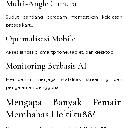
Multi-Angle Camera
Sudut pandang beragam memastikan kejelasan
proses kartu.
Optimalisasi Mobile
Akses lancar di smartphone, tablet, dan desktop.
Monitoring Berbasis AI
Membantu menjaga stabilitas streaming dan
pengalaman pengguna.
Mengapa Banyak Pemain
Membahas Hokiku88?