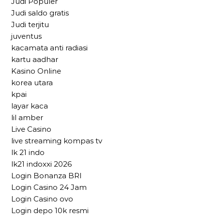
Judi Populer
Judi saldo gratis
Judi terjitu
juventus
kacamata anti radiasi
kartu aadhar
Kasino Online
korea utara
kpai
layar kaca
lil amber
Live Casino
live streaming kompas tv
lk 21 indo
lk21 indoxxi 2026
Login Bonanza BRI
Login Casino 24 Jam
Login Casino ovo
Login depo 10k resmi