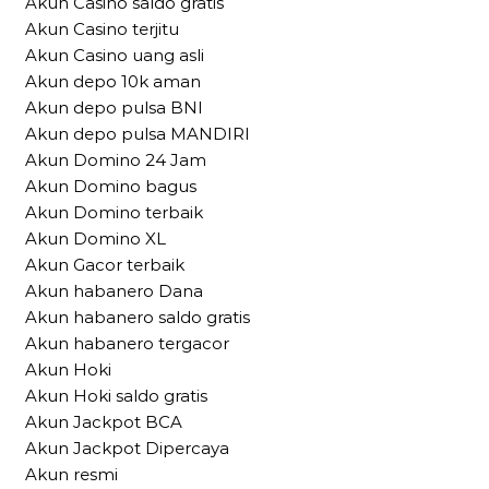
Akun Casino saldo gratis
Akun Casino terjitu
Akun Casino uang asli
Akun depo 10k aman
Akun depo pulsa BNI
Akun depo pulsa MANDIRI
Akun Domino 24 Jam
Akun Domino bagus
Akun Domino terbaik
Akun Domino XL
Akun Gacor terbaik
Akun habanero Dana
Akun habanero saldo gratis
Akun habanero tergacor
Akun Hoki
Akun Hoki saldo gratis
Akun Jackpot BCA
Akun Jackpot Dipercaya
Akun resmi