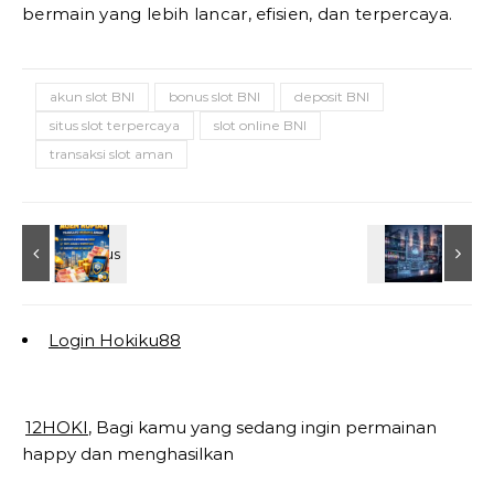
bermain yang lebih lancar, efisien, dan terpercaya.
akun slot BNI
bonus slot BNI
deposit BNI
situs slot terpercaya
slot online BNI
transaksi slot aman
Login Hokiku88
12HOKI
, Bagi kamu yang sedang ingin permainan
happy dan menghasilkan