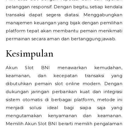
pelanggan responsif. Dengan begitu, setiap kendala
transaksi dapat segera diatasi. Menggabungkan
manajemen keuangan yang bijak dengan pemilihan
platform tepat akan membantu pemain menikmati
permainan secara aman dan bertanggung jawab.
Kesimpulan
Akun Slot BNI menawarkan kemudahan,
keamanan, dan kecepatan transaksi yang
dibutuhkan pemain slot online modern. Dengan
dukungan jaringan perbankan kuat dan integrasi
sistem otomatis di berbagai platform, metode ini
menjadi solusi ideal bagi siapa saja yang
mengutamakan kenyamanan dan keamanan.
Memilih Akun Slot BNI berarti memilih pengalaman