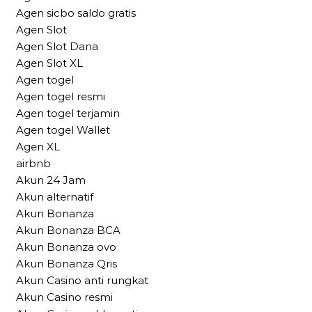
Agen sicbo saldo gratis
Agen Slot
Agen Slot Dana
Agen Slot XL
Agen togel
Agen togel resmi
Agen togel terjamin
Agen togel Wallet
Agen XL
airbnb
Akun 24 Jam
Akun alternatif
Akun Bonanza
Akun Bonanza BCA
Akun Bonanza ovo
Akun Bonanza Qris
Akun Casino anti rungkat
Akun Casino resmi