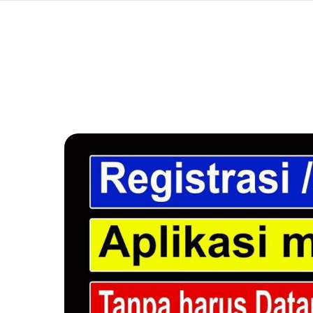
Skip to content