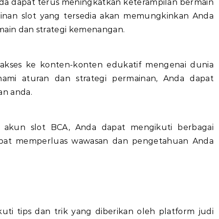
nda dapat terus meningkatkan keterampilan bermain
mainan slot yang tersedia akan memungkinkan Anda
in dan strategi kemenangan.
akses ke konten-konten edukatif mengenai dunia
ami aturan dan strategi permainan, Anda dapat
n anda.
i akun slot BCA, Anda dapat mengikuti berbagai
apat memperluas wawasan dan pengetahuan Anda
uti tips dan trik yang diberikan oleh platform judi