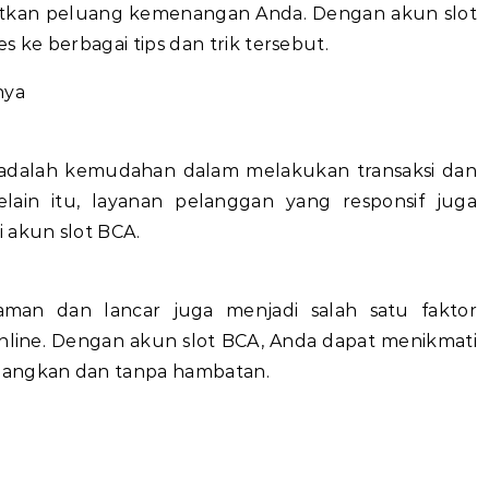
tkan peluang kemenangan Anda. Dengan akun slot
ke berbagai tips dan trik tersebut.
nya
A adalah kemudahan dalam melakukan transaksi dan
lain itu, layanan pelanggan yang responsif juga
 akun slot BCA.
an dan lancar juga menjadi salah satu faktor
nline. Dengan akun slot BCA, Anda dapat menikmati
angkan dan tanpa hambatan.