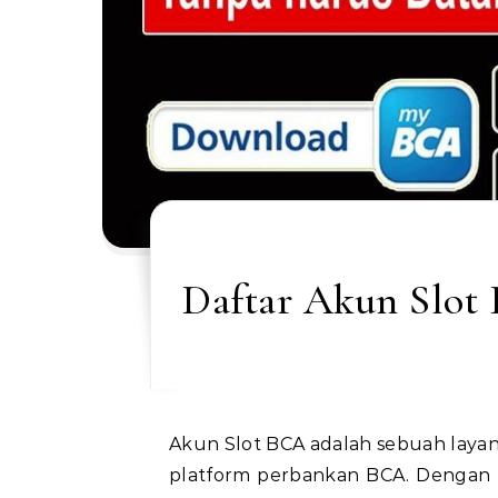
Daftar Akun Slot
Akun Slot BCA adalah sebuah layanan permainan slot online yang dapat diakses melalui
platform perbankan BCA. Dengan 