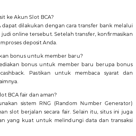
it ke Akun Slot BCA?
 dapat dilakukan dengan cara transfer bank melalui
 judi online tersebut. Setelah transfer, konfirmasikan
mproses deposit Anda.
akan bonus untuk member baru?
yediakan bonus untuk member baru berupa bonus
cashback. Pastikan untuk membaca syarat dan
aimnya.
lot BCA fair dan aman?
unakan sistem RNG (Random Number Generator)
lot berjalan secara fair. Selain itu, situs ini juga
an yang kuat untuk melindungi data dan transaksi