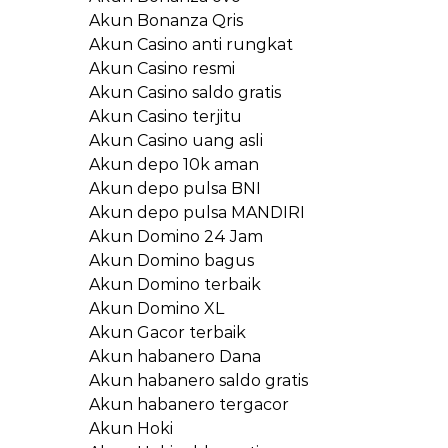
Akun Bonanza Qris
Akun Casino anti rungkat
Akun Casino resmi
Akun Casino saldo gratis
Akun Casino terjitu
Akun Casino uang asli
Akun depo 10k aman
Akun depo pulsa BNI
Akun depo pulsa MANDIRI
Akun Domino 24 Jam
Akun Domino bagus
Akun Domino terbaik
Akun Domino XL
Akun Gacor terbaik
Akun habanero Dana
Akun habanero saldo gratis
Akun habanero tergacor
Akun Hoki