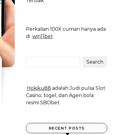
Terbaik
Perkalian 100X cuman hanya ada
di
win11bet
Search
Hokiku88
adalah Judi pulsa Slot
Casino, togel, dan Agen bola
resmi SBObet.
RECENT POSTS