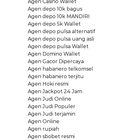
Agen Casino Wallet
Agen depo 10k bagus
Agen depo 10k MANDIRI
Agen depo 5k Wallet
Agen depo pulsa alternatif
Agen depo pulsa uang asli
Agen depo pulsa Wallet
Agen Domino Wallet
Agen Gacor Dipercaya
Agen habanero telkomsel
Agen habanero terjitu
Agen Hoki resmi
Agen Jackpot 24 Jam
Agen Judi Online
Agen Judi Populer
Agen Judi terjamin
Agen Online
Agen rupiah
Agen sbobet resmi