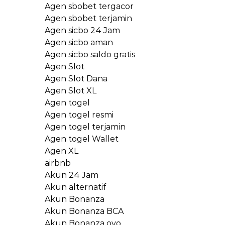
Agen sbobet tergacor
Agen sbobet terjamin
Agen sicbo 24 Jam
Agen sicbo aman
Agen sicbo saldo gratis
Agen Slot
Agen Slot Dana
Agen Slot XL
Agen togel
Agen togel resmi
Agen togel terjamin
Agen togel Wallet
Agen XL
airbnb
Akun 24 Jam
Akun alternatif
Akun Bonanza
Akun Bonanza BCA
Akun Bonanza ovo