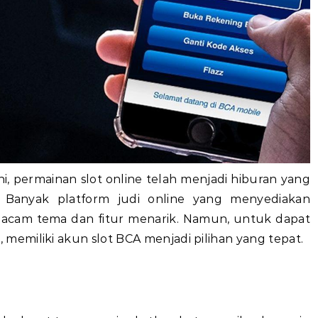
ini, permainan slot online telah menjadi hiburan yang
. Banyak platform judi online yang menyediakan
macam tema dan fitur menarik. Namun, untuk dapat
emiliki akun slot BCA menjadi pilihan yang tepat.