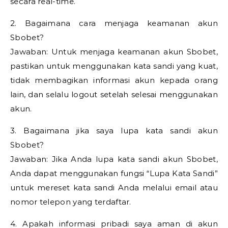
secara real-time.
2. Bagaimana cara menjaga keamanan akun
Sbobet?
Jawaban: Untuk menjaga keamanan akun Sbobet,
pastikan untuk menggunakan kata sandi yang kuat,
tidak membagikan informasi akun kepada orang
lain, dan selalu logout setelah selesai menggunakan
akun.
3. Bagaimana jika saya lupa kata sandi akun
Sbobet?
Jawaban: Jika Anda lupa kata sandi akun Sbobet,
Anda dapat menggunakan fungsi “Lupa Kata Sandi”
untuk mereset kata sandi Anda melalui email atau
nomor telepon yang terdaftar.
4. Apakah informasi pribadi saya aman di akun