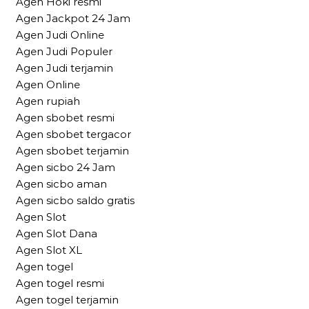
Agen Hoki resmi
Agen Jackpot 24 Jam
Agen Judi Online
Agen Judi Populer
Agen Judi terjamin
Agen Online
Agen rupiah
Agen sbobet resmi
Agen sbobet tergacor
Agen sbobet terjamin
Agen sicbo 24 Jam
Agen sicbo aman
Agen sicbo saldo gratis
Agen Slot
Agen Slot Dana
Agen Slot XL
Agen togel
Agen togel resmi
Agen togel terjamin