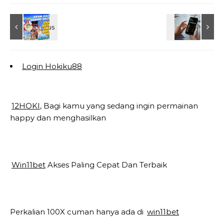
Login Hokiku88
12HOKI
, Bagi kamu yang sedang ingin permainan
happy dan menghasilkan
Win11bet
Akses Paling Cepat Dan Terbaik
Perkalian 100X cuman hanya ada di
win11bet