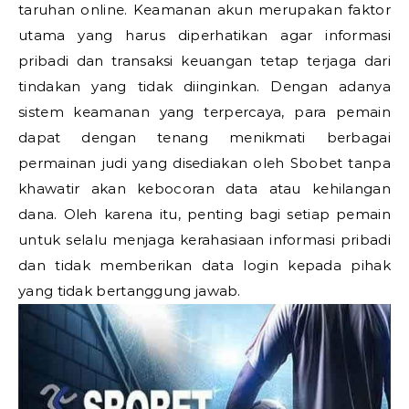
taruhan online. Keamanan akun merupakan faktor
utama yang harus diperhatikan agar informasi
pribadi dan transaksi keuangan tetap terjaga dari
tindakan yang tidak diinginkan. Dengan adanya
sistem keamanan yang terpercaya, para pemain
dapat dengan tenang menikmati berbagai
permainan judi yang disediakan oleh Sbobet tanpa
khawatir akan kebocoran data atau kehilangan
dana. Oleh karena itu, penting bagi setiap pemain
untuk selalu menjaga kerahasiaan informasi pribadi
dan tidak memberikan data login kepada pihak
yang tidak bertanggung jawab.