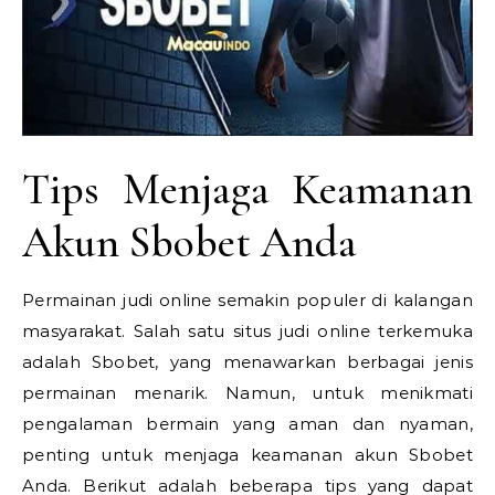
Tips Menjaga Keamanan
Akun Sbobet Anda
Permainan judi online semakin populer di kalangan
masyarakat. Salah satu situs judi online terkemuka
adalah Sbobet, yang menawarkan berbagai jenis
permainan menarik. Namun, untuk menikmati
pengalaman bermain yang aman dan nyaman,
penting untuk menjaga keamanan akun Sbobet
Anda. Berikut adalah beberapa tips yang dapat