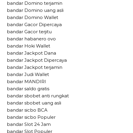
bandar Domino terjamin
bandar Domino uang asli
bandar Domino Wallet
bandar Gacor Dipercaya
bandar Gacor terjitu
bandar habanero ovo
bandar Hoki Wallet
bandar Jackpot Dana
bandar Jackpot Dipercaya
bandar Jackpot terjamin
bandar Judi Wallet
bandar MANDIRI
bandar saldo gratis
bandar sbobet anti rungkat
bandar sbobet uang asli
bandar sicbo BCA
bandar sicbo Populer
bandar Slot 24 Jam
bandar Slot Populer