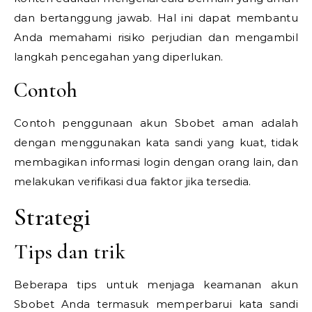
dan bertanggung jawab. Hal ini dapat membantu
Anda memahami risiko perjudian dan mengambil
langkah pencegahan yang diperlukan.
Contoh
Contoh penggunaan akun Sbobet aman adalah
dengan menggunakan kata sandi yang kuat, tidak
membagikan informasi login dengan orang lain, dan
melakukan verifikasi dua faktor jika tersedia.
Strategi
Tips dan trik
Beberapa tips untuk menjaga keamanan akun
Sbobet Anda termasuk memperbarui kata sandi