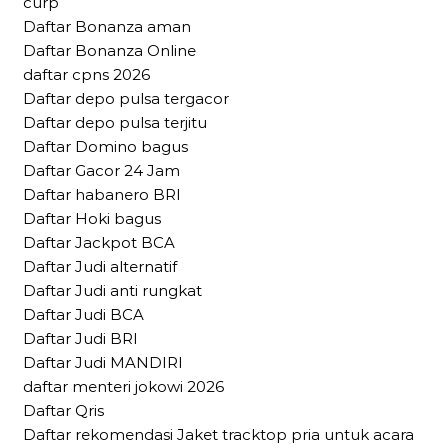
curp
Daftar Bonanza aman
Daftar Bonanza Online
daftar cpns 2026
Daftar depo pulsa tergacor
Daftar depo pulsa terjitu
Daftar Domino bagus
Daftar Gacor 24 Jam
Daftar habanero BRI
Daftar Hoki bagus
Daftar Jackpot BCA
Daftar Judi alternatif
Daftar Judi anti rungkat
Daftar Judi BCA
Daftar Judi BRI
Daftar Judi MANDIRI
daftar menteri jokowi 2026
Daftar Qris
Daftar rekomendasi Jaket tracktop pria untuk acara