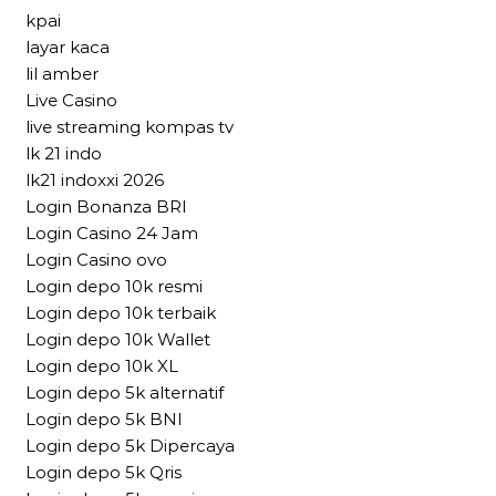
kpai
layar kaca
lil amber
Live Casino
live streaming kompas tv
lk 21 indo
lk21 indoxxi 2026
Login Bonanza BRI
Login Casino 24 Jam
Login Casino ovo
Login depo 10k resmi
Login depo 10k terbaik
Login depo 10k Wallet
Login depo 10k XL
Login depo 5k alternatif
Login depo 5k BNI
Login depo 5k Dipercaya
Login depo 5k Qris