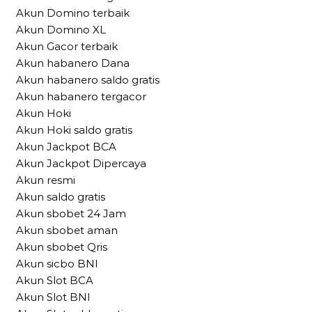
Akun Domino terbaik
Akun Domino XL
Akun Gacor terbaik
Akun habanero Dana
Akun habanero saldo gratis
Akun habanero tergacor
Akun Hoki
Akun Hoki saldo gratis
Akun Jackpot BCA
Akun Jackpot Dipercaya
Akun resmi
Akun saldo gratis
Akun sbobet 24 Jam
Akun sbobet aman
Akun sbobet Qris
Akun sicbo BNI
Akun Slot BCA
Akun Slot BNI