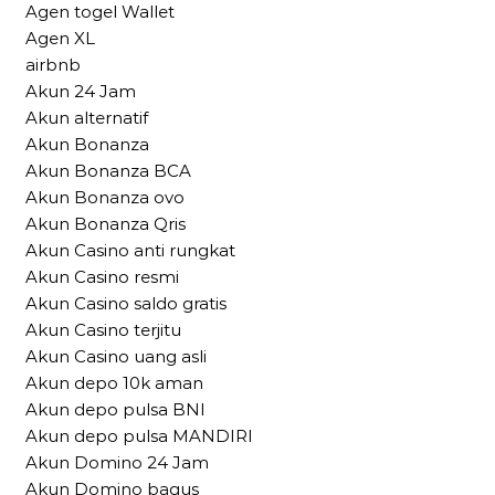
Agen togel Wallet
Agen XL
airbnb
Akun 24 Jam
Akun alternatif
Akun Bonanza
Akun Bonanza BCA
Akun Bonanza ovo
Akun Bonanza Qris
Akun Casino anti rungkat
Akun Casino resmi
Akun Casino saldo gratis
Akun Casino terjitu
Akun Casino uang asli
Akun depo 10k aman
Akun depo pulsa BNI
Akun depo pulsa MANDIRI
Akun Domino 24 Jam
Akun Domino bagus