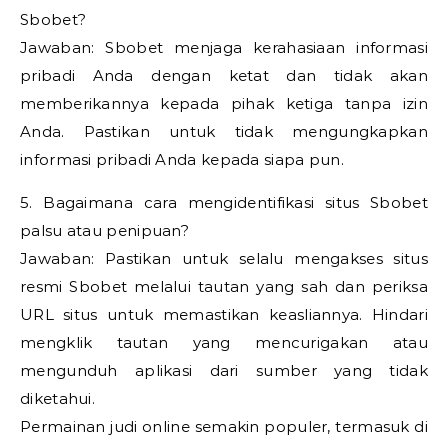
Sbobet?
Jawaban: Sbobet menjaga kerahasiaan informasi
pribadi Anda dengan ketat dan tidak akan
memberikannya kepada pihak ketiga tanpa izin
Anda. Pastikan untuk tidak mengungkapkan
informasi pribadi Anda kepada siapa pun.
5. Bagaimana cara mengidentifikasi situs Sbobet
palsu atau penipuan?
Jawaban: Pastikan untuk selalu mengakses situs
resmi Sbobet melalui tautan yang sah dan periksa
URL situs untuk memastikan keasliannya. Hindari
mengklik tautan yang mencurigakan atau
mengunduh aplikasi dari sumber yang tidak
diketahui.
Permainan judi online semakin populer, termasuk di