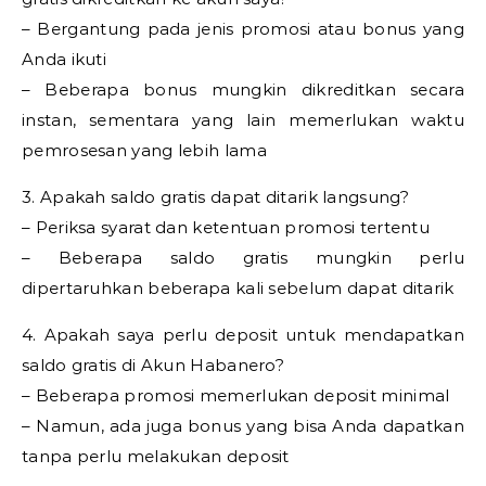
– Bergantung pada jenis promosi atau bonus yang
Anda ikuti
– Beberapa bonus mungkin dikreditkan secara
instan, sementara yang lain memerlukan waktu
pemrosesan yang lebih lama
3. Apakah saldo gratis dapat ditarik langsung?
– Periksa syarat dan ketentuan promosi tertentu
– Beberapa saldo gratis mungkin perlu
dipertaruhkan beberapa kali sebelum dapat ditarik
4. Apakah saya perlu deposit untuk mendapatkan
saldo gratis di Akun Habanero?
– Beberapa promosi memerlukan deposit minimal
– Namun, ada juga bonus yang bisa Anda dapatkan
tanpa perlu melakukan deposit