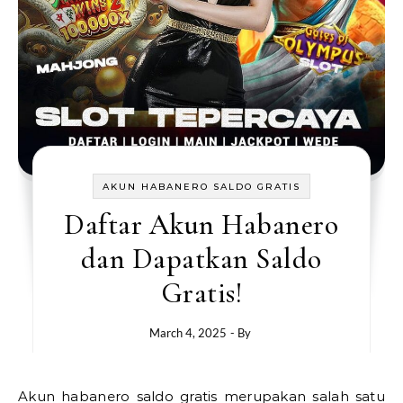
AKUN HABANERO SALDO GRATIS
Daftar Akun Habanero
dan Dapatkan Saldo
Gratis!
March 4, 2025
- By
Akun habanero saldo gratis merupakan salah satu