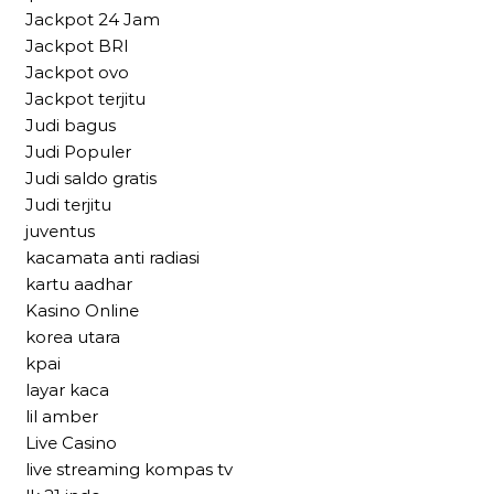
Jackpot 24 Jam
Jackpot BRI
Jackpot ovo
Jackpot terjitu
Judi bagus
Judi Populer
Judi saldo gratis
Judi terjitu
juventus
kacamata anti radiasi
kartu aadhar
Kasino Online
korea utara
kpai
layar kaca
lil amber
Live Casino
live streaming kompas tv