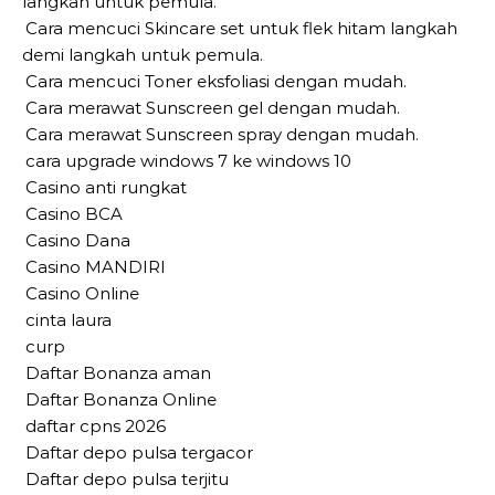
langkah untuk pemula.
Cara mencuci Skincare set untuk flek hitam langkah
demi langkah untuk pemula.
Cara mencuci Toner eksfoliasi dengan mudah.
Cara merawat Sunscreen gel dengan mudah.
Cara merawat Sunscreen spray dengan mudah.
cara upgrade windows 7 ke windows 10
Casino anti rungkat
Casino BCA
Casino Dana
Casino MANDIRI
Casino Online
cinta laura
curp
Daftar Bonanza aman
Daftar Bonanza Online
daftar cpns 2026
Daftar depo pulsa tergacor
Daftar depo pulsa terjitu