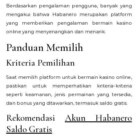
Berdasarkan pengalaman pengguna, banyak yang
mengakui bahwa Habanero merupakan platform
yang memberikan pengalaman bermain kasino
online yang menyenangkan dan menarik.
Panduan Memilih
Kriteria Pemilihan
Saat memilih platform untuk bermain kasino online,
pastikan untuk memperhatikan kriteria-kriteria
seperti keamanan, jenis permainan yang tersedia,
dan bonus yang ditawarkan, termasuk saldo gratis.
Rekomendasi
Akun Habanero
Saldo Gratis