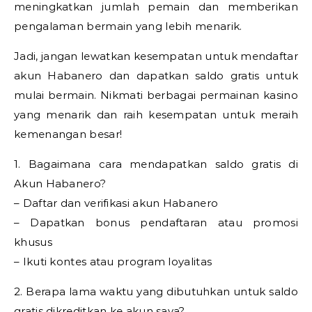
meningkatkan jumlah pemain dan memberikan
pengalaman bermain yang lebih menarik.
Jadi, jangan lewatkan kesempatan untuk mendaftar
akun Habanero dan dapatkan saldo gratis untuk
mulai bermain. Nikmati berbagai permainan kasino
yang menarik dan raih kesempatan untuk meraih
kemenangan besar!
1. Bagaimana cara mendapatkan saldo gratis di
Akun Habanero?
– Daftar dan verifikasi akun Habanero
– Dapatkan bonus pendaftaran atau promosi
khusus
– Ikuti kontes atau program loyalitas
2. Berapa lama waktu yang dibutuhkan untuk saldo
gratis dikreditkan ke akun saya?