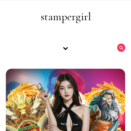
Skip to content
stampergirl