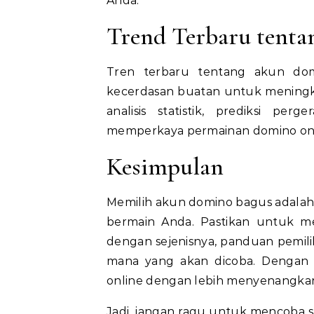
Anda.
Trend Terbaru tent
Tren terbaru tentang akun dom
kecerdasan buatan untuk meningka
analisis statistik, prediksi pe
memperkaya permainan domino onl
Kesimpulan
Memilih akun domino bagus adala
bermain Anda. Pastikan untuk me
dengan sejenisnya, panduan pemi
mana yang akan dicoba. Dengan 
online dengan lebih menyenangk
Jadi, jangan ragu untuk mencoba s