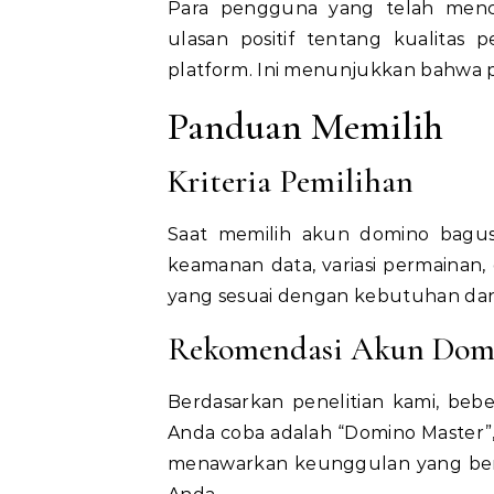
Para pengguna yang telah me
ulasan positif tentang kualitas
platform. Ini menunjukkan bahwa 
Panduan Memilih
Kriteria Pemilihan
Saat memilih akun domino bagus,
keamanan data, variasi permainan,
yang sesuai dengan kebutuhan dan
Rekomendasi Akun Dom
Berdasarkan penelitian kami, be
Anda coba adalah “Domino Master”
menawarkan keunggulan yang berbed