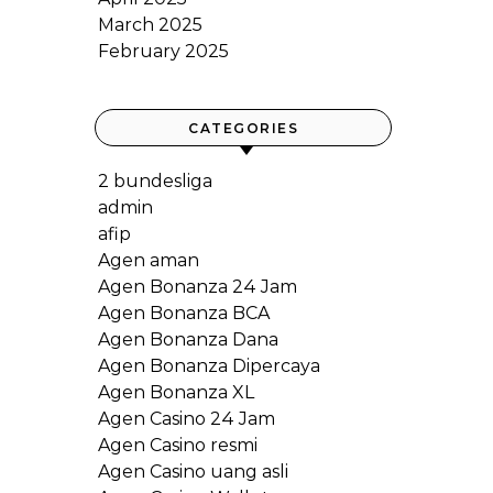
March 2025
February 2025
CATEGORIES
2 bundesliga
admin
afip
Agen aman
Agen Bonanza 24 Jam
Agen Bonanza BCA
Agen Bonanza Dana
Agen Bonanza Dipercaya
Agen Bonanza XL
Agen Casino 24 Jam
Agen Casino resmi
Agen Casino uang asli