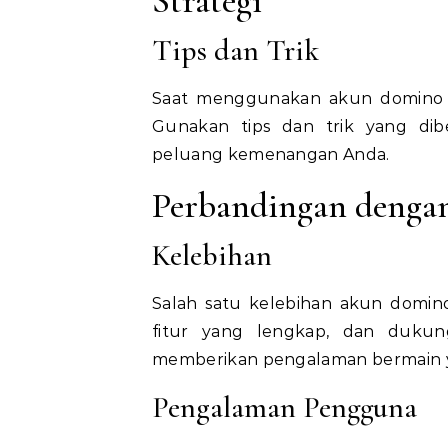
Strategi
Tips dan Trik
Saat menggunakan akun domino ba
Gunakan tips dan trik yang di
peluang kemenangan Anda.
Perbandingan dengan
Kelebihan
Salah satu kelebihan akun domi
fitur yang lengkap, dan dukun
memberikan pengalaman bermain 
Pengalaman Pengguna