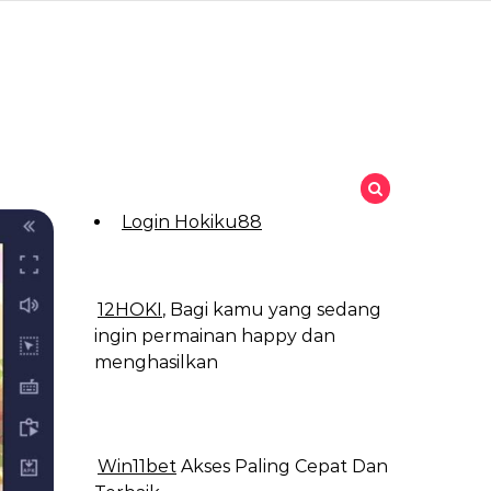
Login Hokiku88
12HOKI
, Bagi kamu yang sedang
ingin permainan happy dan
menghasilkan
Win11bet
Akses Paling Cepat Dan