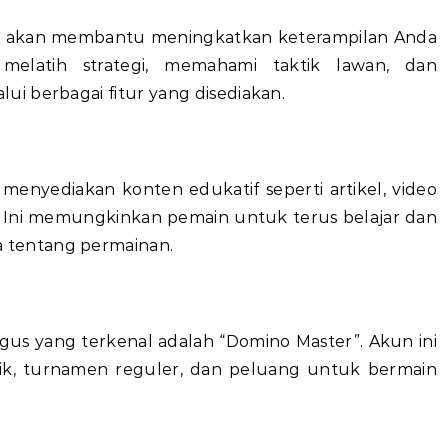
 akan membantu meningkatkan keterampilan Anda
elatih strategi, memahami taktik lawan, dan
i berbagai fitur yang disediakan.
enyediakan konten edukatif seperti artikel, video
no. Ini memungkinkan pemain untuk terus belajar dan
tentang permainan.
us yang terkenal adalah “Domino Master”. Akun ini
ik, turnamen reguler, dan peluang untuk bermain