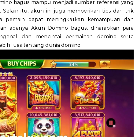
mino bagus mampu menjadi sumber referensi yang
Selain itu, akun ini juga memberikan tips dan trik
ra pemain dapat meningkatkan kemampuan dan
gan adanya Akun Domino bagus, diharapkan para
ngenal dan mencintai permainan domino serta
ih luas tentang dunia domino.