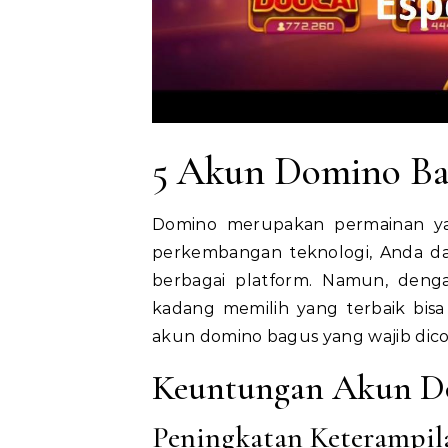
5 Akun Domino Ba
Domino merupakan permainan yan
perkembangan teknologi, Anda dap
berbagai platform. Namun, deng
kadang memilih yang terbaik bis
akun domino bagus yang wajib dico
Keuntungan Akun D
Peningkatan Keterampil