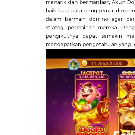
menarik dan bermanfaat, Akun Do
baik bagi para penggemar domino. 
dalam bermain domino agar pa
strategi permainan mereka. Den
pengikutnya dapat semakin me
mendapatkan pengetahuan yang leb