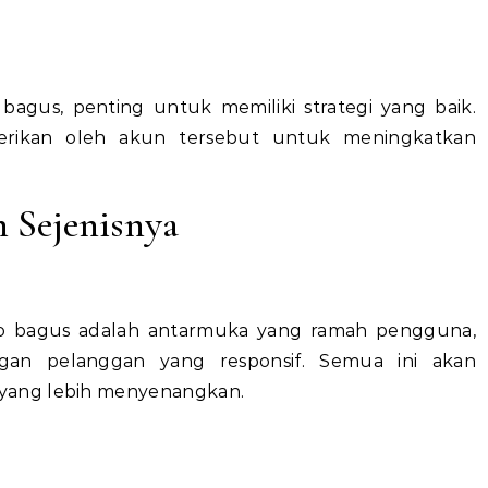
gus, penting untuk memiliki strategi yang baik.
berikan oleh akun tersebut untuk meningkatkan
 Sejenisnya
no bagus adalah antarmuka yang ramah pengguna,
gan pelanggan yang responsif. Semua ini akan
yang lebih menyenangkan.