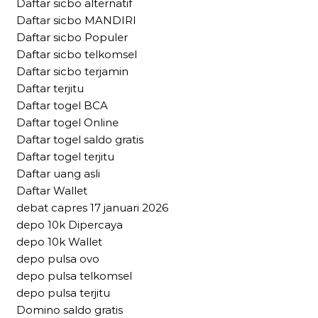
Daftar sicbo alternatif
Daftar sicbo MANDIRI
Daftar sicbo Populer
Daftar sicbo telkomsel
Daftar sicbo terjamin
Daftar terjitu
Daftar togel BCA
Daftar togel Online
Daftar togel saldo gratis
Daftar togel terjitu
Daftar uang asli
Daftar Wallet
debat capres 17 januari 2026
depo 10k Dipercaya
depo 10k Wallet
depo pulsa ovo
depo pulsa telkomsel
depo pulsa terjitu
Domino saldo gratis