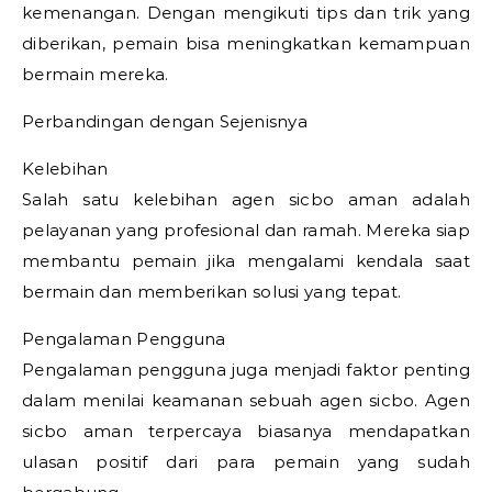
kemenangan. Dengan mengikuti tips dan trik yang
diberikan, pemain bisa meningkatkan kemampuan
bermain mereka.
Perbandingan dengan Sejenisnya
Kelebihan
Salah satu kelebihan agen sicbo aman adalah
pelayanan yang profesional dan ramah. Mereka siap
membantu pemain jika mengalami kendala saat
bermain dan memberikan solusi yang tepat.
Pengalaman Pengguna
Pengalaman pengguna juga menjadi faktor penting
dalam menilai keamanan sebuah agen sicbo. Agen
sicbo aman terpercaya biasanya mendapatkan
ulasan positif dari para pemain yang sudah