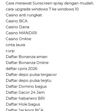
Cara merawat Sunscreen spray dengan mudah.
cara upgrade windows 7 ke windows 10
Casino anti rungkat
Casino BCA
Casino Dana
Casino MANDIRI
Casino Online
cinta laura
curp
Daftar Bonanza aman
Daftar Bonanza Online
daftar cpns 2026
Daftar depo pulsa tergacor
Daftar depo pulsa terjitu
Daftar Domino bagus
Daftar Gacor 24 Jam
Daftar habanero BRI
Daftar Hoki bagus
Daftar Jackpot BCA