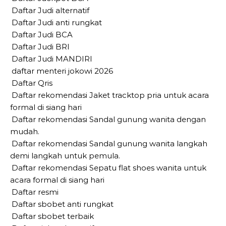
Daftar Judi alternatif
Daftar Judi anti rungkat
Daftar Judi BCA
Daftar Judi BRI
Daftar Judi MANDIRI
daftar menteri jokowi 2026
Daftar Qris
Daftar rekomendasi Jaket tracktop pria untuk acara
formal di siang hari
Daftar rekomendasi Sandal gunung wanita dengan
mudah.
Daftar rekomendasi Sandal gunung wanita langkah
demi langkah untuk pemula.
Daftar rekomendasi Sepatu flat shoes wanita untuk
acara formal di siang hari
Daftar resmi
Daftar sbobet anti rungkat
Daftar sbobet terbaik