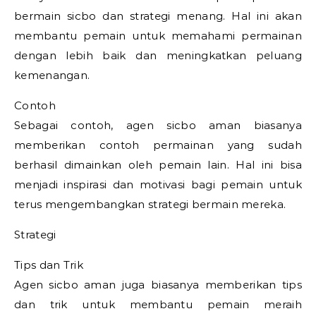
bermain sicbo dan strategi menang. Hal ini akan
membantu pemain untuk memahami permainan
dengan lebih baik dan meningkatkan peluang
kemenangan.
Contoh
Sebagai contoh, agen sicbo aman biasanya
memberikan contoh permainan yang sudah
berhasil dimainkan oleh pemain lain. Hal ini bisa
menjadi inspirasi dan motivasi bagi pemain untuk
terus mengembangkan strategi bermain mereka.
Strategi
Tips dan Trik
Agen sicbo aman juga biasanya memberikan tips
dan trik untuk membantu pemain meraih