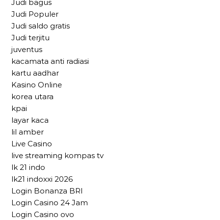
Judi bagus
Judi Populer
Judi saldo gratis
Judi terjitu
juventus
kacamata anti radiasi
kartu aadhar
Kasino Online
korea utara
kpai
layar kaca
lil amber
Live Casino
live streaming kompas tv
lk 21 indo
lk21 indoxxi 2026
Login Bonanza BRI
Login Casino 24 Jam
Login Casino ovo