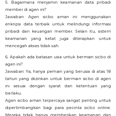
5. Bagaimana menjamin keamanan data pribadi
member di agen ini?
Jawaban: Agen sicbo aman ini menggunakan
enkripsi data terbaik untuk melindungi informasi
pribadi dan keuangan member. Selain itu, sistem
keamanan yang ketat juga diterapkan untuk
mencegah akses tidak sah.
6. Apakah ada batasan usia untuk bermain sicbo di
agen ini?
Jawaban: Ya, hanya pemain yang berusia di atas 18
tahun yang diizinkan untuk bermain sicbo di agen
ini sesuai dengan syarat dan ketentuan yang
berlaku.
Agen sicbo aman terpercaya sangat penting untuk
dipertimbangkan bagi para pecinta sicbo online.
Mereka tidak hanya memberikan keamanan dan