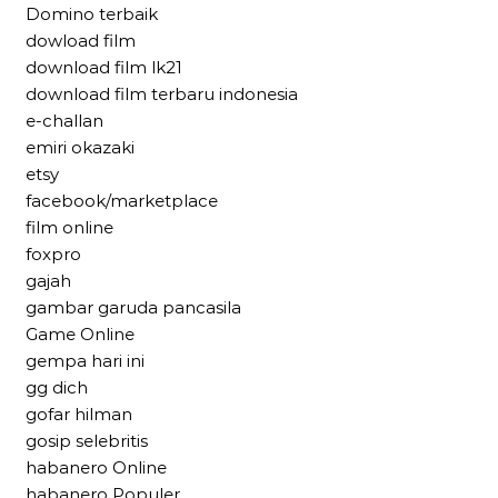
Domino terbaik
dowload film
download film lk21
download film terbaru indonesia
e-challan
emiri okazaki
etsy
facebook/marketplace
film online
foxpro
gajah
gambar garuda pancasila
Game Online
gempa hari ini
gg dich
gofar hilman
gosip selebritis
habanero Online
habanero Populer