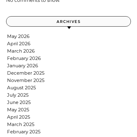
No comments to show.
ARCHIVES
May 2026
April 2026
March 2026
February 2026
January 2026
December 2025
November 2025
August 2025
July 2025
June 2025
May 2025
April 2025
March 2025
February 2025