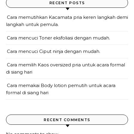
RECENT POSTS
Cara memutihkan Kacamata pria keren langkah demi
langkah untuk pemula.
Cara mencuci Toner eksfoliasi dengan mudah.
Cara mencuci Ciput ninja dengan mudah.
Cara memilih Kaos oversized pria untuk acara formal
di siang hari
Cara memakai Body lotion pemutih untuk acara
formal di siang hari
RECENT COMMENTS