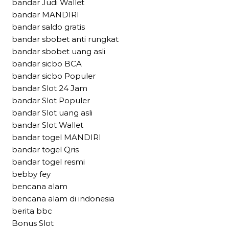
bandar Judi Wallet
bandar MANDIRI
bandar saldo gratis
bandar sbobet anti rungkat
bandar sbobet uang asli
bandar sicbo BCA
bandar sicbo Populer
bandar Slot 24 Jam
bandar Slot Populer
bandar Slot uang asli
bandar Slot Wallet
bandar togel MANDIRI
bandar togel Qris
bandar togel resmi
bebby fey
bencana alam
bencana alam di indonesia
berita bbc
Bonus Slot