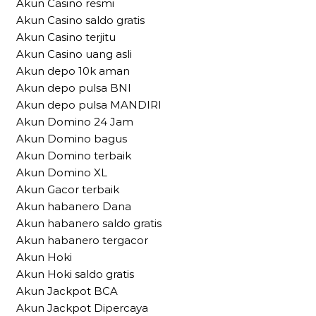
Akun Casino resmi
Akun Casino saldo gratis
Akun Casino terjitu
Akun Casino uang asli
Akun depo 10k aman
Akun depo pulsa BNI
Akun depo pulsa MANDIRI
Akun Domino 24 Jam
Akun Domino bagus
Akun Domino terbaik
Akun Domino XL
Akun Gacor terbaik
Akun habanero Dana
Akun habanero saldo gratis
Akun habanero tergacor
Akun Hoki
Akun Hoki saldo gratis
Akun Jackpot BCA
Akun Jackpot Dipercaya