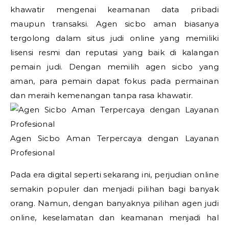
khawatir mengenai keamanan data pribadi
maupun transaksi. Agen sicbo aman biasanya
tergolong dalam situs judi online yang memiliki
lisensi resmi dan reputasi yang baik di kalangan
pemain judi. Dengan memilih agen sicbo yang
aman, para pemain dapat fokus pada permainan
dan meraih kemenangan tanpa rasa khawatir.
Agen Sicbo Aman Terpercaya dengan Layanan
Profesional
Pada era digital seperti sekarang ini, perjudian online
semakin populer dan menjadi pilihan bagi banyak
orang. Namun, dengan banyaknya pilihan agen judi
online, keselamatan dan keamanan menjadi hal