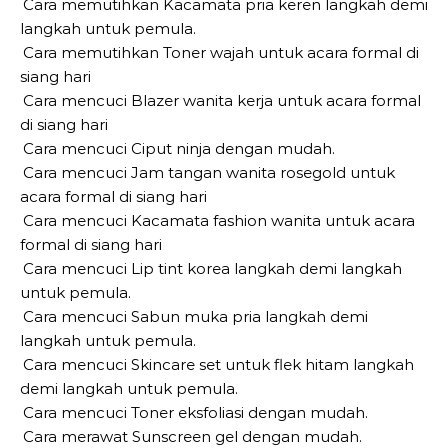
Cara memutihkan Kacamata pria keren langkah demi
langkah untuk pemula.
Cara memutihkan Toner wajah untuk acara formal di
siang hari
Cara mencuci Blazer wanita kerja untuk acara formal
di siang hari
Cara mencuci Ciput ninja dengan mudah.
Cara mencuci Jam tangan wanita rosegold untuk
acara formal di siang hari
Cara mencuci Kacamata fashion wanita untuk acara
formal di siang hari
Cara mencuci Lip tint korea langkah demi langkah
untuk pemula.
Cara mencuci Sabun muka pria langkah demi
langkah untuk pemula.
Cara mencuci Skincare set untuk flek hitam langkah
demi langkah untuk pemula.
Cara mencuci Toner eksfoliasi dengan mudah.
Cara merawat Sunscreen gel dengan mudah.