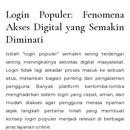
Login Populer: Fenomena
Akses Digital yang Semakin
Diminati
Istilah “login populer” semakin sering terdengar
seiring meningkatnya aktivitas digital masyarakat.
Login tidak lagi sekadar proses masuk ke sebuah
situs, melainkan bagian penting dari pengalaman
pengguna. Banyak platform berlomba-lomba
menghadirkan sistem login yang cepat, aman, dan
mudah diakses agar pengguna merasa nyaman
sejak langkah pertama. Inilah yang membuat
konsep login populer menjadi relevan di berbagai
jenis layanan online.