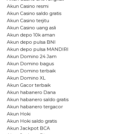
Akun Casino resmi
Akun Casino saldo gratis
Akun Casino terjitu
Akun Casino uang asli
Akun depo 10k aman
Akun depo pulsa BNI
Akun depo pulsa MANDIRI
Akun Domino 24 Jam
Akun Domino bagus
Akun Domino terbaik
Akun Domino XL
Akun Gacor terbaik
Akun habanero Dana
Akun habanero saldo gratis
Akun habanero tergacor
Akun Hoki
Akun Hoki saldo gratis
Akun Jackpot BCA