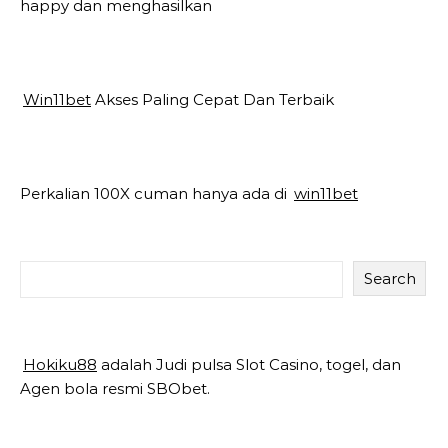
happy dan menghasilkan
Win11bet
Akses Paling Cepat Dan Terbaik
Perkalian 100X cuman hanya ada di
win11bet
Search
Hokiku88
adalah Judi pulsa Slot Casino, togel, dan
Agen bola resmi SBObet.