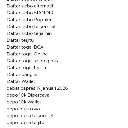
Daftar sicbo alternatif
Daftar sicbo MANDIRI
Daftar sicbo Populer
Daftar sicbo telkomsel
Daftar sicbo terjamin
Daftar terjitu
Daftar togel BCA
Daftar togel Online
Daftar togel saldo gratis
Daftar togel terjitu
Daftar uang asli
Daftar Wallet
debat capres 17 januari 2026
depo 10k Dipercaya
depo 10k Wallet
depo pulsa ovo
depo pulsa telkomsel
depo pulsa terjitu