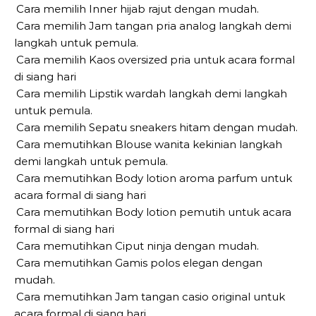
Cara memilih Inner hijab rajut dengan mudah.
Cara memilih Jam tangan pria analog langkah demi
langkah untuk pemula.
Cara memilih Kaos oversized pria untuk acara formal
di siang hari
Cara memilih Lipstik wardah langkah demi langkah
untuk pemula.
Cara memilih Sepatu sneakers hitam dengan mudah.
Cara memutihkan Blouse wanita kekinian langkah
demi langkah untuk pemula.
Cara memutihkan Body lotion aroma parfum untuk
acara formal di siang hari
Cara memutihkan Body lotion pemutih untuk acara
formal di siang hari
Cara memutihkan Ciput ninja dengan mudah.
Cara memutihkan Gamis polos elegan dengan
mudah.
Cara memutihkan Jam tangan casio original untuk
acara formal di siang hari