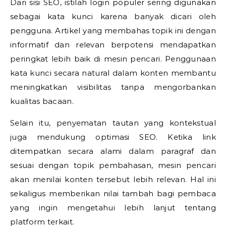
Dari sisi SEO, istilah login populer sering digunakan
sebagai kata kunci karena banyak dicari oleh
pengguna. Artikel yang membahas topik ini dengan
informatif dan relevan berpotensi mendapatkan
peringkat lebih baik di mesin pencari. Penggunaan
kata kunci secara natural dalam konten membantu
meningkatkan visibilitas tanpa mengorbankan
kualitas bacaan.
Selain itu, penyematan tautan yang kontekstual
juga mendukung optimasi SEO. Ketika link
ditempatkan secara alami dalam paragraf dan
sesuai dengan topik pembahasan, mesin pencari
akan menilai konten tersebut lebih relevan. Hal ini
sekaligus memberikan nilai tambah bagi pembaca
yang ingin mengetahui lebih lanjut tentang
platform terkait.