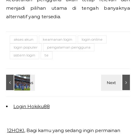
menjadi pilihan utama di tengah banyaknya
alternatif yang tersedia.
akses akun
keamanan login
login online
login populer
pengalaman pengguna
sistem login
te
Login Hokiku88
12HOKI
, Bagi kamu yang sedang ingin permainan