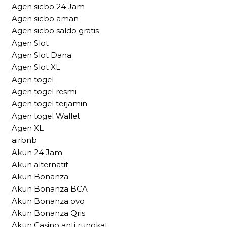
Agen sicbo 24 Jam
Agen sicbo aman
Agen sicbo saldo gratis
Agen Slot
Agen Slot Dana
Agen Slot XL
Agen togel
Agen togel resmi
Agen togel terjamin
Agen togel Wallet
Agen XL
airbnb
Akun 24 Jam
Akun alternatif
Akun Bonanza
Akun Bonanza BCA
Akun Bonanza ovo
Akun Bonanza Qris
Akun Casino anti rungkat