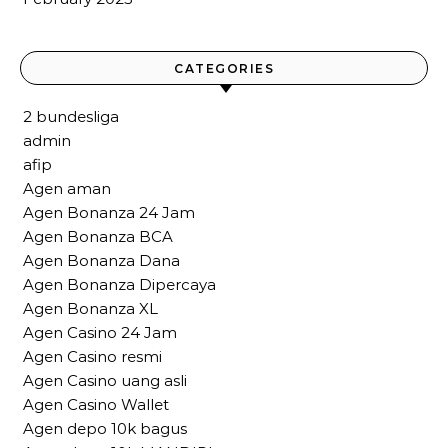
CATEGORIES
2 bundesliga
admin
afip
Agen aman
Agen Bonanza 24 Jam
Agen Bonanza BCA
Agen Bonanza Dana
Agen Bonanza Dipercaya
Agen Bonanza XL
Agen Casino 24 Jam
Agen Casino resmi
Agen Casino uang asli
Agen Casino Wallet
Agen depo 10k bagus