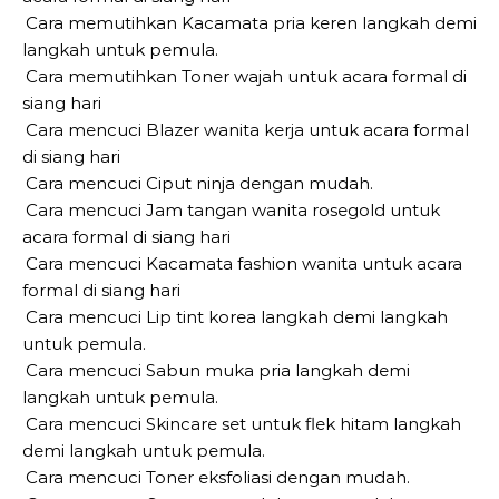
Cara memutihkan Kacamata pria keren langkah demi
langkah untuk pemula.
Cara memutihkan Toner wajah untuk acara formal di
siang hari
Cara mencuci Blazer wanita kerja untuk acara formal
di siang hari
Cara mencuci Ciput ninja dengan mudah.
Cara mencuci Jam tangan wanita rosegold untuk
acara formal di siang hari
Cara mencuci Kacamata fashion wanita untuk acara
formal di siang hari
Cara mencuci Lip tint korea langkah demi langkah
untuk pemula.
Cara mencuci Sabun muka pria langkah demi
langkah untuk pemula.
Cara mencuci Skincare set untuk flek hitam langkah
demi langkah untuk pemula.
Cara mencuci Toner eksfoliasi dengan mudah.