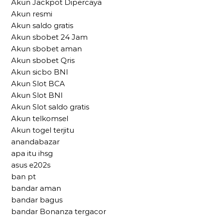
Akun Jackpot Dipercaya
Akun resmi
Akun saldo gratis
Akun sbobet 24 Jam
Akun sbobet aman
Akun sbobet Qris
Akun sicbo BNI
Akun Slot BCA
Akun Slot BNI
Akun Slot saldo gratis
Akun telkomsel
Akun togel terjitu
anandabazar
apa itu ihsg
asus e202s
ban pt
bandar aman
bandar bagus
bandar Bonanza tergacor