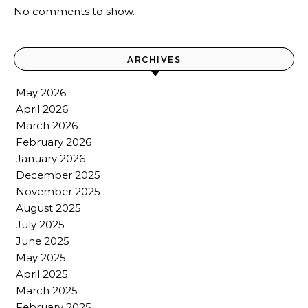
No comments to show.
ARCHIVES
May 2026
April 2026
March 2026
February 2026
January 2026
December 2025
November 2025
August 2025
July 2025
June 2025
May 2025
April 2025
March 2025
February 2025