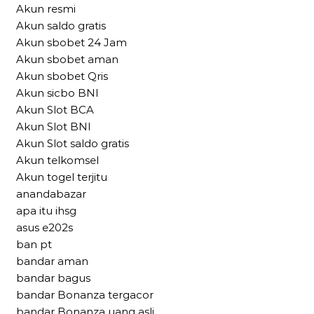
Akun resmi
Akun saldo gratis
Akun sbobet 24 Jam
Akun sbobet aman
Akun sbobet Qris
Akun sicbo BNI
Akun Slot BCA
Akun Slot BNI
Akun Slot saldo gratis
Akun telkomsel
Akun togel terjitu
anandabazar
apa itu ihsg
asus e202s
ban pt
bandar aman
bandar bagus
bandar Bonanza tergacor
bandar Bonanza uang asli