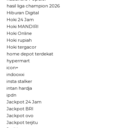
hasil liga champion 2026
Hiburan Digital
Hoki 24 Jam
Hoki MANDIRI
Hoki Online
Hoki rupiah
Hoki tergacor
home depot terdekat
hypermart
icon+
indooxxi
insta stalker
intan hardja
ipdn
Jackpot 24 Jam
Jackpot BRI
Jackpot ovo
Jackpot terjitu