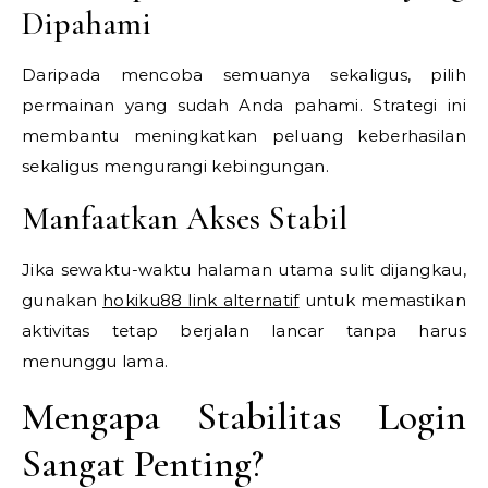
Dipahami
Daripada mencoba semuanya sekaligus, pilih
permainan yang sudah Anda pahami. Strategi ini
membantu meningkatkan peluang keberhasilan
sekaligus mengurangi kebingungan.
Manfaatkan Akses Stabil
Jika sewaktu-waktu halaman utama sulit dijangkau,
gunakan
hokiku88 link alternatif
untuk memastikan
aktivitas tetap berjalan lancar tanpa harus
menunggu lama.
Mengapa Stabilitas Login
Sangat Penting?