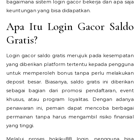
bagaimana sistem login gacor bekerja dan apa saja
keuntungan yang bisa didapatkan.
Apa Itu Login Gacor Saldo
Gratis?
Login gacor saldo gratis merujuk pada kesempatan
yang diberikan platform tertentu kepada pengguna
untuk memperoleh bonus tanpa perlu melakukan
deposit besar. Biasanya, saldo gratis ini diberikan
sebagai bagian dari promosi pendaftaran, event
khusus, atau program loyalitas. Dengan adanya
penawaran ini, pemain dapat mencoba berbagai
permainan tanpa harus mengambil risiko finansial
yang tinggi.
Melalui proses
hokiku88 login
, pengguna bisa