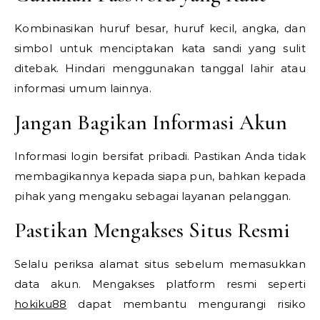
Kombinasikan huruf besar, huruf kecil, angka, dan
simbol untuk menciptakan kata sandi yang sulit
ditebak. Hindari menggunakan tanggal lahir atau
informasi umum lainnya.
Jangan Bagikan Informasi Akun
Informasi login bersifat pribadi. Pastikan Anda tidak
membagikannya kepada siapa pun, bahkan kepada
pihak yang mengaku sebagai layanan pelanggan.
Pastikan Mengakses Situs Resmi
Selalu periksa alamat situs sebelum memasukkan
data akun. Mengakses platform resmi seperti
hokiku88
dapat membantu mengurangi risiko