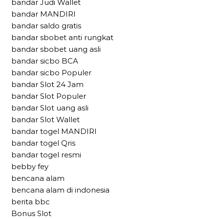
bandar Judi Wallet
bandar MANDIRI
bandar saldo gratis
bandar sbobet anti rungkat
bandar sbobet uang asli
bandar sicbo BCA
bandar sicbo Populer
bandar Slot 24 Jam
bandar Slot Populer
bandar Slot uang asli
bandar Slot Wallet
bandar togel MANDIRI
bandar togel Qris
bandar togel resmi
bebby fey
bencana alam
bencana alam di indonesia
berita bbc
Bonus Slot