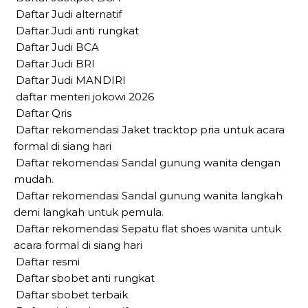
Daftar Judi alternatif
Daftar Judi anti rungkat
Daftar Judi BCA
Daftar Judi BRI
Daftar Judi MANDIRI
daftar menteri jokowi 2026
Daftar Qris
Daftar rekomendasi Jaket tracktop pria untuk acara
formal di siang hari
Daftar rekomendasi Sandal gunung wanita dengan
mudah.
Daftar rekomendasi Sandal gunung wanita langkah
demi langkah untuk pemula.
Daftar rekomendasi Sepatu flat shoes wanita untuk
acara formal di siang hari
Daftar resmi
Daftar sbobet anti rungkat
Daftar sbobet terbaik