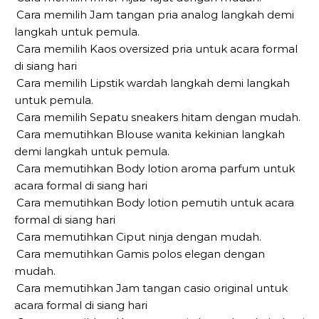
Cara memilih Jam tangan pria analog langkah demi
langkah untuk pemula.
Cara memilih Kaos oversized pria untuk acara formal
di siang hari
Cara memilih Lipstik wardah langkah demi langkah
untuk pemula.
Cara memilih Sepatu sneakers hitam dengan mudah.
Cara memutihkan Blouse wanita kekinian langkah
demi langkah untuk pemula.
Cara memutihkan Body lotion aroma parfum untuk
acara formal di siang hari
Cara memutihkan Body lotion pemutih untuk acara
formal di siang hari
Cara memutihkan Ciput ninja dengan mudah.
Cara memutihkan Gamis polos elegan dengan
mudah.
Cara memutihkan Jam tangan casio original untuk
acara formal di siang hari