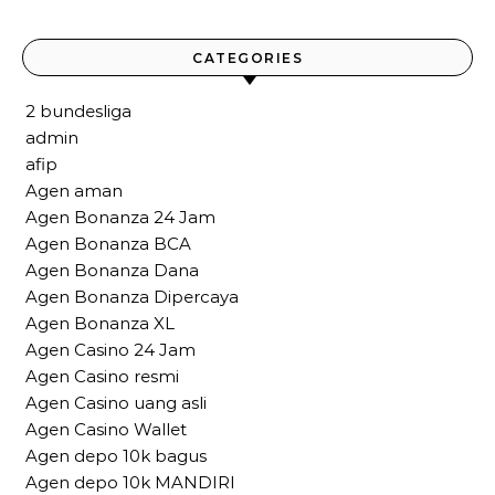
CATEGORIES
2 bundesliga
admin
afip
Agen aman
Agen Bonanza 24 Jam
Agen Bonanza BCA
Agen Bonanza Dana
Agen Bonanza Dipercaya
Agen Bonanza XL
Agen Casino 24 Jam
Agen Casino resmi
Agen Casino uang asli
Agen Casino Wallet
Agen depo 10k bagus
Agen depo 10k MANDIRI