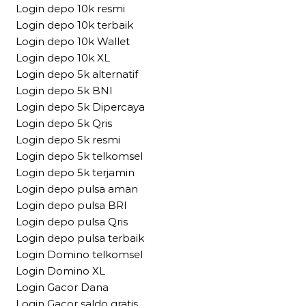
Login depo 10k resmi
Login depo 10k terbaik
Login depo 10k Wallet
Login depo 10k XL
Login depo 5k alternatif
Login depo 5k BNI
Login depo 5k Dipercaya
Login depo 5k Qris
Login depo 5k resmi
Login depo 5k telkomsel
Login depo 5k terjamin
Login depo pulsa aman
Login depo pulsa BRI
Login depo pulsa Qris
Login depo pulsa terbaik
Login Domino telkomsel
Login Domino XL
Login Gacor Dana
Login Gacor saldo gratis