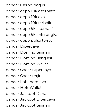
bandar Casino bagus
bandar depo 10k alternatif
bandar depo 10k ovo
bandar depo 10k terbaik
bandar depo 5k alternatif
bandar depo 5k anti rungkat
bandar depo pulsa terjitu
bandar Dipercaya
bandar Domino terjamin
bandar Domino uang asli
bandar Domino Wallet
bandar Gacor Dipercaya
bandar Gacor terjitu
bandar habanero ovo
bandar Hoki Wallet
bandar Jackpot Dana
bandar Jackpot Dipercaya
bandar Jackpot terjamin