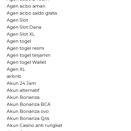
Agen sicbo aman
Agen sicbo saldo gratis
Agen Slot
Agen Slot Dana
Agen Slot XL
Agen togel
Agen togel resmi
Agen togel terjamin
Agen togel Wallet
Agen XL
airbnb
Akun 24 Jam
Akun alternatif
Akun Bonanza
Akun Bonanza BCA
Akun Bonanza ovo
Akun Bonanza Qris
Akun Casino anti rungkat