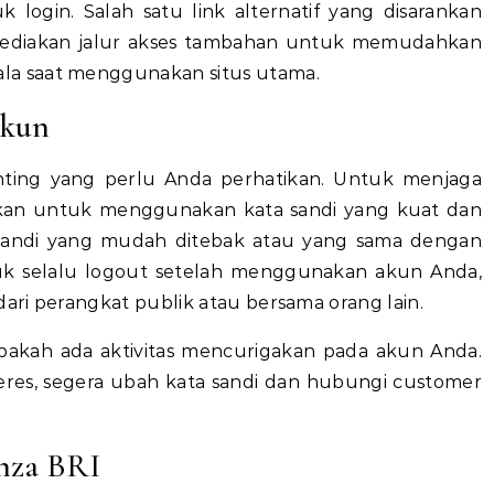
 login. Salah satu link alternatif yang disarankan
yediakan jalur akses tambahan untuk memudahkan
a saat menggunakan situs utama.
Akun
ting yang perlu Anda perhatikan. Untuk menjaga
ikan untuk menggunakan kata sandi yang kuat dan
sandi yang mudah ditebak atau yang sama dengan
ntuk selalu logout setelah menggunakan akun Anda,
ari perangkat publik atau bersama orang lain.
a apakah ada aktivitas mencurigakan pada akun Anda.
eres, segera ubah kata sandi dan hubungi customer
nza BRI