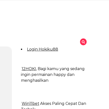
Login Hokiku88
12HOKI
, Bagi kamu yang sedang
ingin permainan happy dan
menghasilkan
Win11bet
Akses Paling Cepat Dan