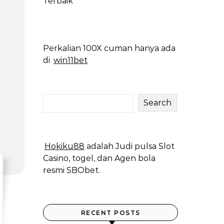
Terbaik
Perkalian 100X cuman hanya ada
di
win11bet
Search
Hokiku88
adalah Judi pulsa Slot
Casino, togel, dan Agen bola
resmi SBObet.
RECENT POSTS