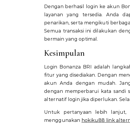
Dengan berhasil login ke akun Bon
layanan yang tersedia. Anda d
penarikan, serta mengikuti berbaga
Semua transaksi ini dilakukan d
bermain yang optimal.
Kesimpulan
Login Bonanza BRI adalah langka
fitur yang disediakan. Dengan men
akun Anda dengan mudah. Jang
dengan memperbarui kata sandi 
alternatif login jika diperlukan. Se
Untuk pertanyaan lebih lanjut
menggunakan
hokiku88 link altern