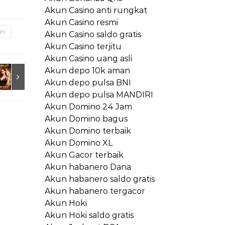
Akun Casino anti rungkat
Akun Casino resmi
in
Akun Casino saldo gratis
Akun Casino terjitu
Akun Casino uang asli
Akun depo 10k aman
Akun depo pulsa BNI
Akun depo pulsa MANDIRI
Akun Domino 24 Jam
Akun Domino bagus
Akun Domino terbaik
Akun Domino XL
Akun Gacor terbaik
Akun habanero Dana
Akun habanero saldo gratis
Akun habanero tergacor
Akun Hoki
Akun Hoki saldo gratis