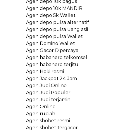
Agen depo 10k bagus
Agen depo 10k MANDIRI
Agen depo 5k Wallet
Agen depo pulsa alternatif
Agen depo pulsa uang asli
Agen depo pulsa Wallet
Agen Domino Wallet
Agen Gacor Dipercaya
Agen habanero telkomsel
Agen habanero terjitu
Agen Hoki resmi
Agen Jackpot 24 Jam
Agen Judi Online
Agen Judi Populer
Agen Judi terjamin
Agen Online
Agen rupiah
Agen sbobet resmi
Agen sbobet tergacor