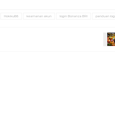
Hokiku88
keamanan akun
login Bonanza BRI
panduan log