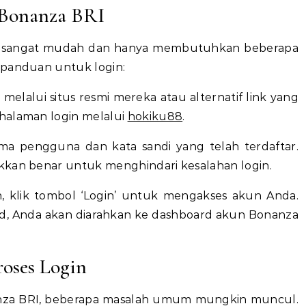
 Bonanza BRI
RI sangat mudah dan hanya membutuhkan beberapa
 panduan untuk login:
melalui situs resmi mereka atau alternatif link yang
halaman login melalui
hokiku88
.
ma pengguna dan kata sandi yang telah terdaftar.
kkan benar untuk menghindari kesalahan login.
, klik tombol ‘Login’ untuk mengakses akun Anda.
lid, Anda akan diarahkan ke dashboard akun Bonanza
oses Login
nza BRI, beberapa masalah umum mungkin muncul.