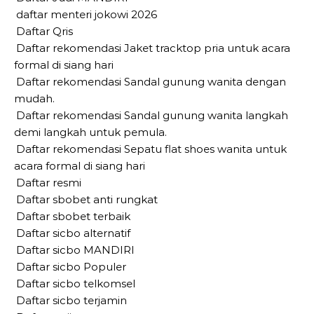
daftar menteri jokowi 2026
Daftar Qris
Daftar rekomendasi Jaket tracktop pria untuk acara
formal di siang hari
Daftar rekomendasi Sandal gunung wanita dengan
mudah.
Daftar rekomendasi Sandal gunung wanita langkah
demi langkah untuk pemula.
Daftar rekomendasi Sepatu flat shoes wanita untuk
acara formal di siang hari
Daftar resmi
Daftar sbobet anti rungkat
Daftar sbobet terbaik
Daftar sicbo alternatif
Daftar sicbo MANDIRI
Daftar sicbo Populer
Daftar sicbo telkomsel
Daftar sicbo terjamin