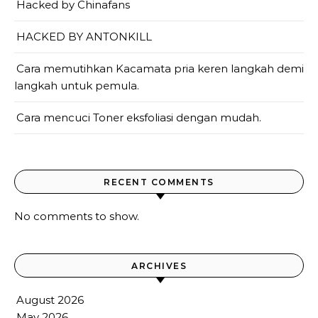
Hacked by Chinafans
HACKED BY ANTONKILL
Cara memutihkan Kacamata pria keren langkah demi
langkah untuk pemula.
Cara mencuci Toner eksfoliasi dengan mudah.
RECENT COMMENTS
No comments to show.
ARCHIVES
August 2026
May 2026