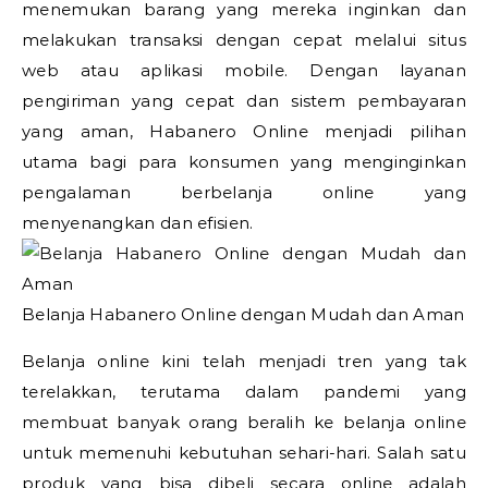
menemukan barang yang mereka inginkan dan
melakukan transaksi dengan cepat melalui situs
web atau aplikasi mobile. Dengan layanan
pengiriman yang cepat dan sistem pembayaran
yang aman, Habanero Online menjadi pilihan
utama bagi para konsumen yang menginginkan
pengalaman berbelanja online yang
menyenangkan dan efisien.
Belanja Habanero Online dengan Mudah dan Aman
Belanja online kini telah menjadi tren yang tak
terelakkan, terutama dalam pandemi yang
membuat banyak orang beralih ke belanja online
untuk memenuhi kebutuhan sehari-hari. Salah satu
produk yang bisa dibeli secara online adalah