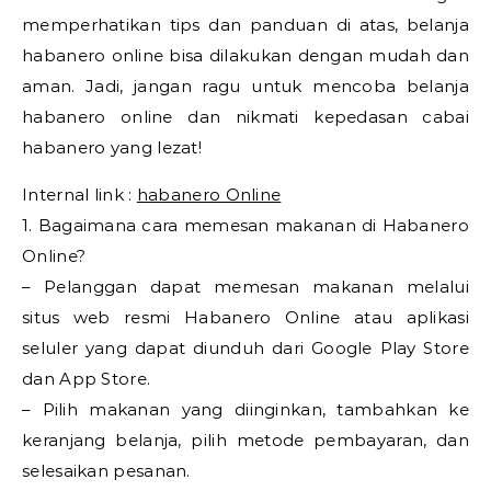
memperhatikan tips dan panduan di atas, belanja
habanero online bisa dilakukan dengan mudah dan
aman. Jadi, jangan ragu untuk mencoba belanja
habanero online dan nikmati kepedasan cabai
habanero yang lezat!
Internal link :
habanero Online
1. Bagaimana cara memesan makanan di Habanero
Online?
– Pelanggan dapat memesan makanan melalui
situs web resmi Habanero Online atau aplikasi
seluler yang dapat diunduh dari Google Play Store
dan App Store.
– Pilih makanan yang diinginkan, tambahkan ke
keranjang belanja, pilih metode pembayaran, dan
selesaikan pesanan.