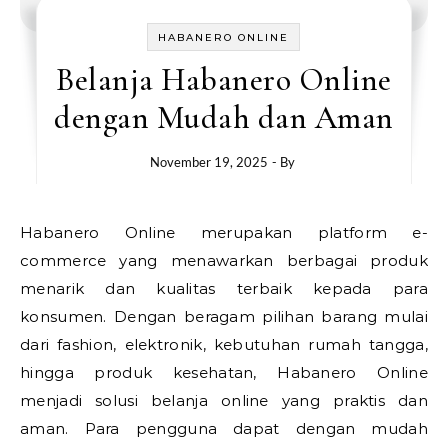
HABANERO ONLINE
Belanja Habanero Online
dengan Mudah dan Aman
November 19, 2025
- By
Habanero Online merupakan platform e-
commerce yang menawarkan berbagai produk
menarik dan kualitas terbaik kepada para
konsumen. Dengan beragam pilihan barang mulai
dari fashion, elektronik, kebutuhan rumah tangga,
hingga produk kesehatan, Habanero Online
menjadi solusi belanja online yang praktis dan
aman. Para pengguna dapat dengan mudah