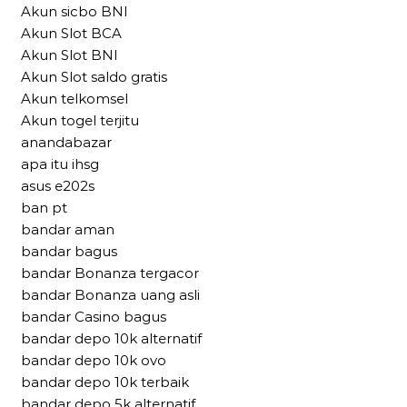
Akun sicbo BNI
Akun Slot BCA
Akun Slot BNI
Akun Slot saldo gratis
Akun telkomsel
Akun togel terjitu
anandabazar
apa itu ihsg
asus e202s
ban pt
bandar aman
bandar bagus
bandar Bonanza tergacor
bandar Bonanza uang asli
bandar Casino bagus
bandar depo 10k alternatif
bandar depo 10k ovo
bandar depo 10k terbaik
bandar depo 5k alternatif