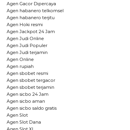
Agen Gacor Dipercaya
Agen habanero telkomsel
Agen habanero terjitu
Agen Hoki resmi
Agen Jackpot 24 Jam
Agen Judi Online
Agen Judi Populer
Agen Judi terjamin
Agen Online
Agen rupiah
Agen sbobet resmi
Agen sbobet tergacor
Agen sbobet terjamin
Agen sicbo 24 Jam
Agen sicbo aman
Agen sicbo saldo gratis
Agen Slot
Agen Slot Dana
Agen Slot XL