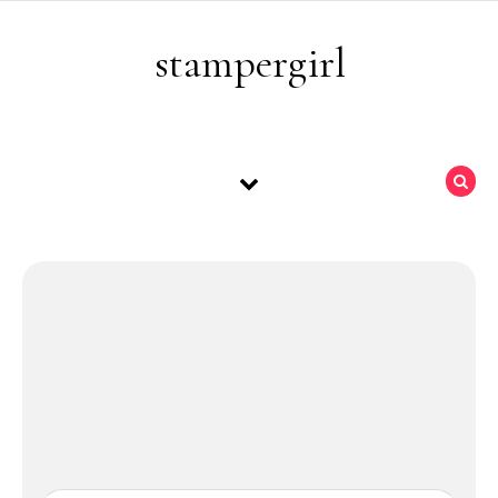
Skip to content
stampergirl