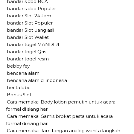
bandar sicbo BCA
bandar sicbo Populer
bandar Slot 24 Jam
bandar Slot Populer
bandar Slot uang asli
bandar Slot Wallet
bandar togel MANDIRI
bandar togel Qris
bandar togel resmi
bebby fey
bencana alam
bencana alam di indonesia
berita bbc
Bonus Slot
Cara memakai Body lotion pemutih untuk acara
formal di siang hari
Cara memakai Gamis brokat pesta untuk acara
formal di siang hari
Cara memakai Jam tangan analog wanita langkah