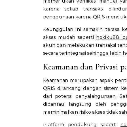
memerlukan verifikasi manual ya
karena setiap transaksi dilindung
penggunaan karena QRIS mendukung
Keunggulan ini semakin terasa k
akses mudah seperti
hokiku88 lo
akun dan melakukan transaksi tanp
secara terintegrasi sehingga lebih 
Keamanan dan Privasi 
Keamanan merupakan aspek penti
QRIS dirancang dengan sistem 
dari potensi penyalahgunaan. Set
dipantau langsung oleh penggu
meminimalkan risiko akses tidak sah
Platform pendukung seperti
ho