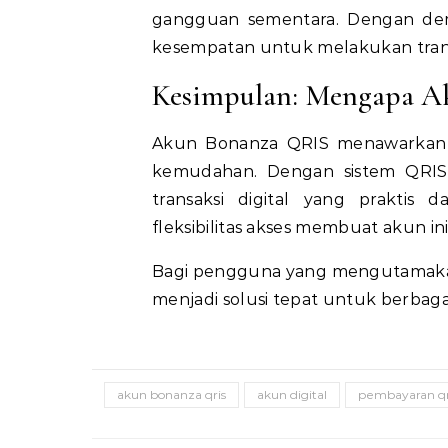
gangguan sementara. Dengan demi
kesempatan untuk melakukan trans
Kesimpulan: Mengapa A
Akun Bonanza QRIS menawarkan k
kemudahan. Dengan sistem QRIS 
transaksi digital yang praktis 
fleksibilitas akses membuat akun ini 
Bagi pengguna yang mengutamak
menjadi solusi tepat untuk berbaga
akun bonanza qris
akun digital
pembayaran qr