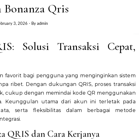
 Bonanza Qris
ebruary 3, 2026
- By
admin
S: Solusi Transaksi Cepat,
n favorit bagi pengguna yang menginginkan sistem
anpa ribet. Dengan dukungan QRIS, proses transaksi
etik, cukup dengan memindai kode QR menggunakan
ia. Keunggulan utama dari akun ini terletak pada
a, serta fleksibilitas dalam berbagai metode
ntegrasi.
a QRIS dan Cara Kerjanya