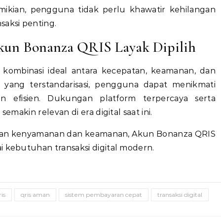
kian, pengguna tidak perlu khawatir kehilangan
aksi penting.
kun Bonanza QRIS Layak Dipilih
ombinasi ideal antara kecepatan, keamanan, dan
yang terstandarisasi, pengguna dapat menikmati
dan efisien. Dukungan platform terpercaya serta
semakin relevan di era digital saat ini.
an kenyamanan dan keamanan, Akun Bonanza QRIS
i kebutuhan transaksi digital modern.
is
qris aman
sistem pembayaran cepat
transaksi digital