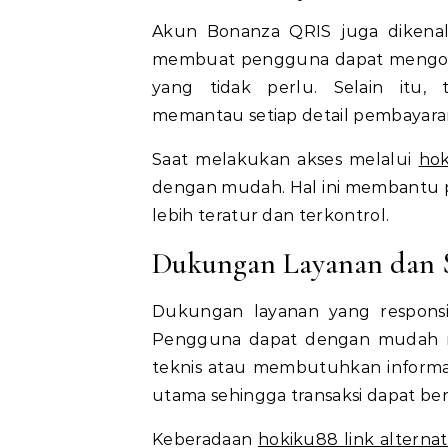
Akun Bonanza QRIS juga dikenal 
membuat pengguna dapat mengopti
yang tidak perlu. Selain itu,
memantau setiap detail pembayaran
Saat melakukan akses melalui
hok
dengan mudah. Hal ini membantu 
lebih teratur dan terkontrol.
Dukungan Layanan dan S
Dukungan layanan yang responsi
Pengguna dapat dengan mudah m
teknis atau membutuhkan informasi
utama sehingga transaksi dapat berj
Keberadaan
hokiku88 link alternat