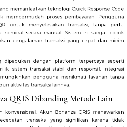
ang memanfaatkan teknologi Quick Response Code
tuk mempermudah proses pembayaran. Pengguna
 untuk menyelesaikan transaksi, tanpa perlu
 nominal secara manual. Sistem ini sangat cocok
kan pengalaman transaksi yang cepat dan minim
ng dipadukan dengan platform terpercaya seperti
ki sistem transaksi stabil dan responsif. Integrasi
emungkinkan pengguna menikmati layanan tanpa
n aktivitas transaksi lainnya.
za QRIS Dibanding Metode Lain
n konvensional, Akun Bonanza QRIS menawarkan
cepatan transaksi yang signifikan karena tidak