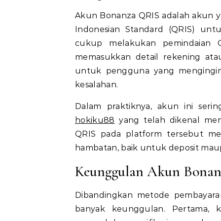
Akun Bonanza QRIS adalah akun y
Indonesian Standard (QRIS) un
cukup melakukan pemindaian QR
memasukkan detail rekening atau
untuk pengguna yang mengingin
kesalahan.
Dalam praktiknya, akun ini seri
hokiku88
yang telah dikenal memili
QRIS pada platform tersebut m
hambatan, baik untuk deposit maupu
Keunggulan Akun Bonan
Dibandingkan metode pembayara
banyak keunggulan. Pertama, ke