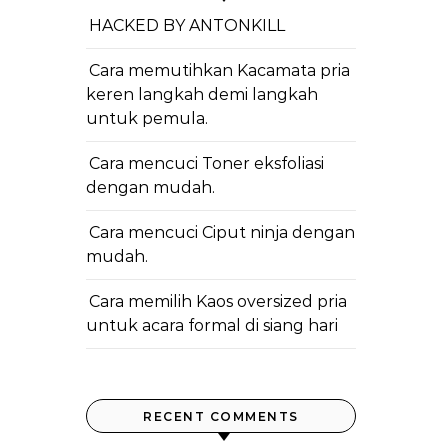
HACKED BY ANTONKILL
Cara memutihkan Kacamata pria
keren langkah demi langkah
untuk pemula.
Cara mencuci Toner eksfoliasi
dengan mudah.
Cara mencuci Ciput ninja dengan
mudah.
Cara memilih Kaos oversized pria
untuk acara formal di siang hari
RECENT COMMENTS